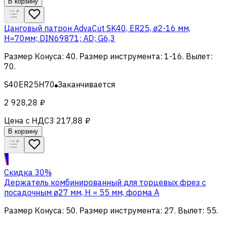
В корзину
Цанговый патрон AdvaCut SK40, ER25, ø2-16 мм,
H=70мм; DIN69871; AD; G6,3
Размер Конуса
:
40
.
Размер инструмента
:
1-16
.
Вылет
:
70
.
S40ER25H70
Заканчивается
2 928,28 ₽
Цена с НДС
3 217,88 ₽
В корзину
Скидка 30%
Держатель комбинированный для торцевых фрез с
посадочным ø27 мм, H = 55 мм, форма A
Размер Конуса
:
50
.
Размер инструмента
:
27
.
Вылет
:
55
.