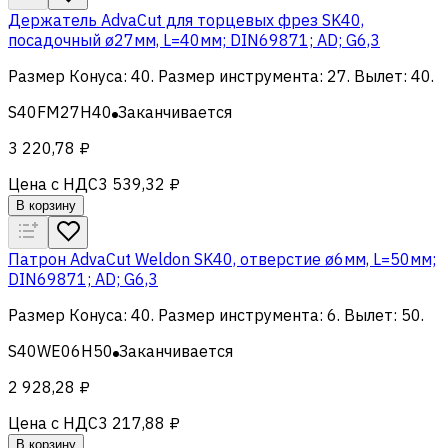
Держатель AdvaCut для торцевых фрез SK40,
посадочный ø27мм, L=40мм; DIN69871; AD; G6,3
Размер Конуса
:
40
.
Размер инструмента
:
27
.
Вылет
:
40
.
S40FM27H40
Заканчивается
3 220,78 ₽
Цена с НДС
3 539,32 ₽
В корзину
Патрон AdvaCut Weldon SK40, отверстие ø6мм, L=50мм;
DIN69871; AD; G6,3
Размер Конуса
:
40
.
Размер инструмента
:
6
.
Вылет
:
50
.
S40WE06H50
Заканчивается
2 928,28 ₽
Цена с НДС
3 217,88 ₽
В корзину