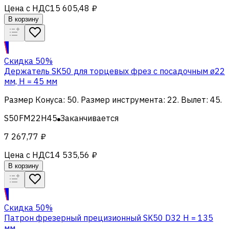
Цена с НДС
15 605,48 ₽
В корзину
Скидка 50%
Держатель SK50 для торцевых фрез с посадочным ø22
мм, H = 45 мм
Размер Конуса
:
50
.
Размер инструмента
:
22
.
Вылет
:
45
.
S50FM22H45
Заканчивается
7 267,77 ₽
Цена с НДС
14 535,56 ₽
В корзину
Скидка 50%
Патрон фрезерный прецизионный SK50 D32 H = 135
мм