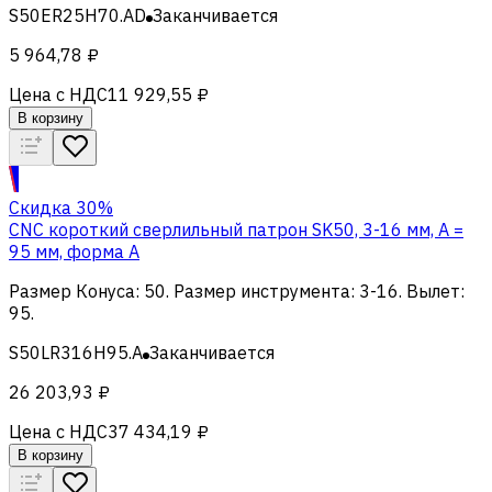
S50ER25H70.AD
Заканчивается
5 964,78 ₽
Цена с НДС
11 929,55 ₽
В корзину
Скидка 30%
CNC короткий сверлильный патрон SK50, 3-16 мм, А =
95 мм, форма А
Размер Конуса
:
50
.
Размер инструмента
:
3-16
.
Вылет
:
95
.
S50LR316H95.A
Заканчивается
26 203,93 ₽
Цена с НДС
37 434,19 ₽
В корзину