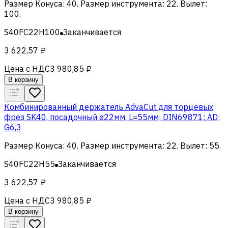
Размер Конуса
:
40
.
Размер инструмента
:
22
.
Вылет
:
100
.
S40FC22H100
Заканчивается
3 622,57 ₽
Цена с НДС
3 980,85 ₽
В корзину
Комбинированный держатель AdvaCut для торцевых
фрез SK40, посадочный ø22мм, L=55мм; DIN69871; AD;
G6,3
Размер Конуса
:
40
.
Размер инструмента
:
22
.
Вылет
:
55
.
S40FC22H55
Заканчивается
3 622,57 ₽
Цена с НДС
3 980,85 ₽
В корзину