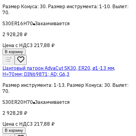
Размер Конуса
:
30
.
Размер инструмента
:
1-10
.
Вылет
:
70
.
S30ER16H70
Заканчивается
2 928,28 ₽
Цена с НДС
3 217,88 ₽
В корзину
Цанговый патрон AdvaCut SK30, ER20, ø1-13 мм,
H=70мм; DIN69871; AD; G6,3
Размер инструмента
:
1-13
.
Размер Конуса
:
30
.
Вылет
:
70
.
S30ER20H70
Заканчивается
2 928,28 ₽
Цена с НДС
3 217,88 ₽
В корзину