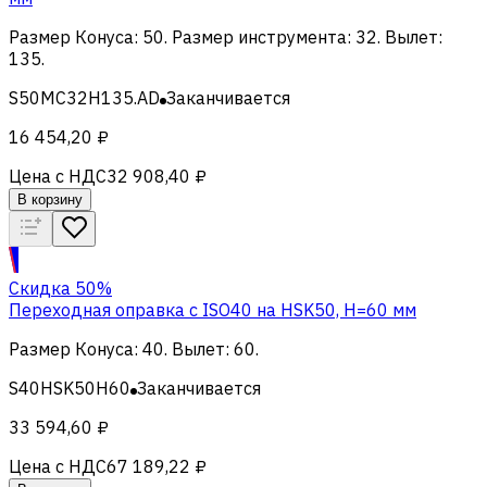
Размер Конуса
:
50
.
Размер инструмента
:
32
.
Вылет
:
135
.
S50MC32H135.AD
Заканчивается
16 454,20 ₽
Цена с НДС
32 908,40 ₽
В корзину
Скидка 50%
Переходная оправка c ISO40 на HSK50, H=60 мм
Размер Конуса
:
40
.
Вылет
:
60
.
S40HSK50H60
Заканчивается
33 594,60 ₽
Цена с НДС
67 189,22 ₽