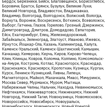
Бердск, Березники, Бийск, Благовещенск, Борисоглебск,
Боровичи, Братск, Брянск, Бузулук, Великие Луки,
Великий Новгород, Владивосток, Владикавказ,
Владимир, Волгоград, Волгодонск, Волжский, Вологда,
Воркута, Воронеж, Воскресенск, Воткинск, Всеволожск,
Выборг, Гатчина, Глазов, Горелово, Грозный, Дзержинск,
Димитровград, Дмитров, Домодедово, Евпатория,
Ейск, Екатеринбург, Елец, Железнодорожный,
Забайкальск, Зеленоград, Златоуст, Иваново, Ижевск,
Иркутск, Йошкар-Ола, Казань, Калининград, Калуга,
Каменск-Уральский, Каменск-Шахтинский, Камышин,
Качканар, Кемерово, Керчь, Киров, Кирово-Чепецк,
Клин, Клинцы, Ковров, Коломна, Колпино, Комсомольск-
на-Амуре, Кострома, Котлас, Красногорск, Краснодар,
Краснокамск, Красноярск, Кропоткин, Кузнецк, Курган,
Курск, Ленинск-Кузнецкий, Ливны, Липецк,
Магнитогорск, Майкоп, Махачкала, Миасс, Мичуринск,
Москва Север, Мурманск, Муром, Мытищи,
Набережные Челны, Нальчик, Находка, Невинномысск,
Нефтекамск, Нижневартовск, Нижнекамск, Нижний
Новгород, Нижний Тагил, Новокузнецк, Новомосковск,
Новороссийск, Новосибирск, Новоуральск,
Новочебоксарск, Новочеркасск, Новый Уренгой,