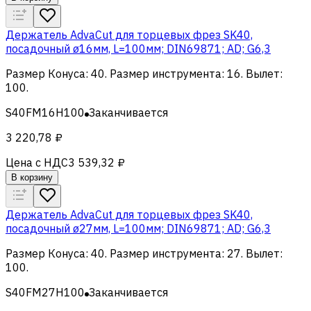
Держатель AdvaCut для торцевых фрез SK40,
посадочный ø16мм, L=100мм; DIN69871; AD; G6,3
Размер Конуса
:
40
.
Размер инструмента
:
16
.
Вылет
:
100
.
S40FM16H100
Заканчивается
3 220,78 ₽
Цена с НДС
3 539,32 ₽
В корзину
Держатель AdvaCut для торцевых фрез SK40,
посадочный ø27мм, L=100мм; DIN69871; AD; G6,3
Размер Конуса
:
40
.
Размер инструмента
:
27
.
Вылет
:
100
.
S40FM27H100
Заканчивается