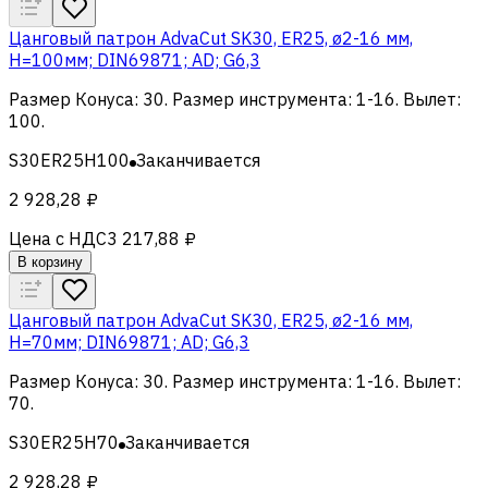
Цанговый патрон AdvaCut SK30, ER25, ø2-16 мм,
H=100мм; DIN69871; AD; G6,3
Размер Конуса
:
30
.
Размер инструмента
:
1-16
.
Вылет
:
100
.
S30ER25H100
Заканчивается
2 928,28 ₽
Цена с НДС
3 217,88 ₽
В корзину
Цанговый патрон AdvaCut SK30, ER25, ø2-16 мм,
H=70мм; DIN69871; AD; G6,3
Размер Конуса
:
30
.
Размер инструмента
:
1-16
.
Вылет
:
70
.
S30ER25H70
Заканчивается
2 928,28 ₽