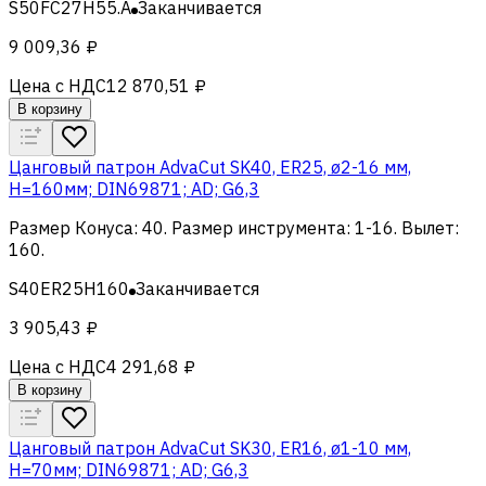
S50FC27H55.A
Заканчивается
9 009,36 ₽
Цена с НДС
12 870,51 ₽
В корзину
Цанговый патрон AdvaCut SK40, ER25, ø2-16 мм,
H=160мм; DIN69871; AD; G6,3
Размер Конуса
:
40
.
Размер инструмента
:
1-16
.
Вылет
:
160
.
S40ER25H160
Заканчивается
3 905,43 ₽
Цена с НДС
4 291,68 ₽
В корзину
Цанговый патрон AdvaCut SK30, ER16, ø1-10 мм,
H=70мм; DIN69871; AD; G6,3