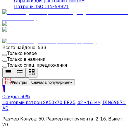
Оправки для расточных систем
Патроны ISO DIN-69871
Всего найдено: 633
Только новое
Только в наличии
Только спец. предложения
Фильтры
Сначала популярные
Скидка 50%
Цанговый патрон SK50х70 ER25, ø2 - 16 мм, DIN69871
AD
Размер Конуса
:
50
.
Размер инструмента
:
2-16
.
Вылет
:
70
.