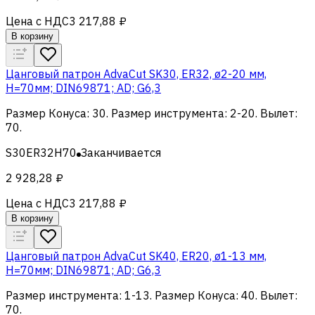
Цена с НДС
3 217,88 ₽
В корзину
Цанговый патрон AdvaCut SK30, ER32, ø2-20 мм,
H=70мм; DIN69871; AD; G6,3
Размер Конуса
:
30
.
Размер инструмента
:
2-20
.
Вылет
:
70
.
S30ER32H70
Заканчивается
2 928,28 ₽
Цена с НДС
3 217,88 ₽
В корзину
Цанговый патрон AdvaCut SK40, ER20, ø1-13 мм,
H=70мм; DIN69871; AD; G6,3
Размер инструмента
:
1-13
.
Размер Конуса
:
40
.
Вылет
:
70
.