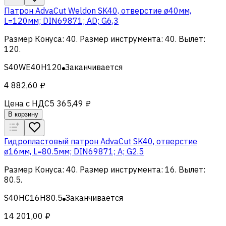
Патрон AdvaCut Weldon SK40, отверстие ø40мм,
L=120мм; DIN69871; AD; G6,3
Размер Конуса
:
40
.
Размер инструмента
:
40
.
Вылет
:
120
.
S40WE40H120
Заканчивается
4 882,60 ₽
Цена с НДС
5 365,49 ₽
В корзину
Гидропластовый патрон AdvaCut SK40, отверстие
ø16мм, L=80.5мм; DIN69871; A; G2.5
Размер Конуса
:
40
.
Размер инструмента
:
16
.
Вылет
:
80.5
.
S40HC16H80.5
Заканчивается
14 201,00 ₽