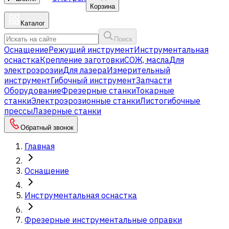
Корзина
Каталог
Поиск
Оснащение
Режущий инструмент
Инструментальная
оснастка
Крепление заготовки
СОЖ, масла
Для
электроэрозии
Для лазера
Измерительный
инструмент
Гибочный инструмент
Запчасти
Оборудование
Фрезерные станки
Токарные
станки
Электроэрозионные станки
Листогибочные
прессы
Лазерные станки
Обратный звонок
Главная
Оснащение
Инструментальная оснастка
Фрезерные инструментальные оправки