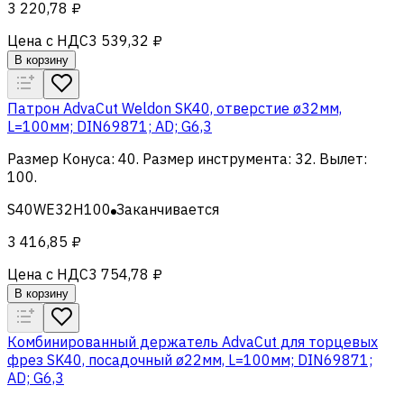
3 220,78 ₽
Цена с НДС
3 539,32 ₽
В корзину
Патрон AdvaCut Weldon SK40, отверстие ø32мм,
L=100мм; DIN69871; AD; G6,3
Размер Конуса
:
40
.
Размер инструмента
:
32
.
Вылет
:
100
.
S40WE32H100
Заканчивается
3 416,85 ₽
Цена с НДС
3 754,78 ₽
В корзину
Комбинированный держатель AdvaCut для торцевых
фрез SK40, посадочный ø22мм, L=100мм; DIN69871;
AD; G6,3