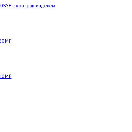
0SYF с контршпинделем
-30MF
-10MF