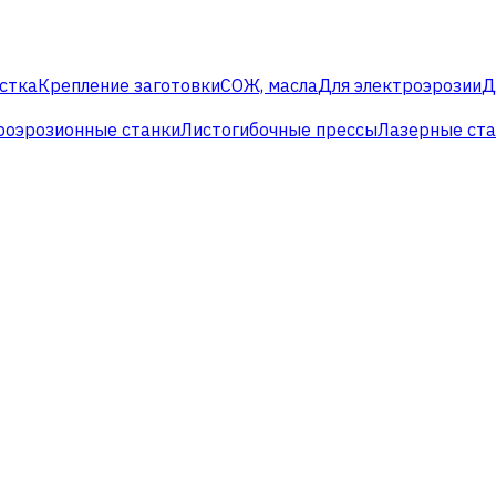
стка
Крепление заготовки
СОЖ, масла
Для электроэрозии
Д
роэрозионные станки
Листогибочные прессы
Лазерные ст