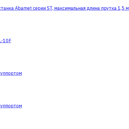
танка Abamet серии ST, максимальная длина прутка 1,5 м
L-10F
суппортом
суппортом