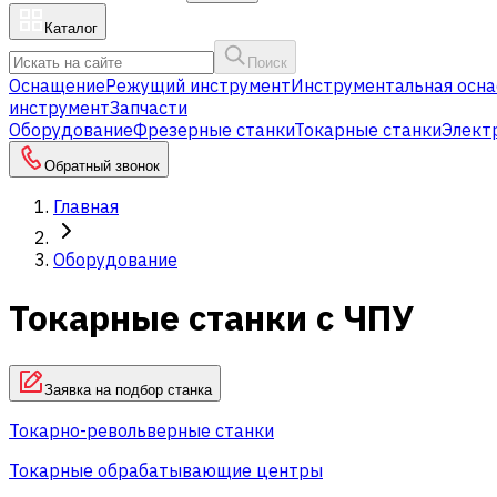
Каталог
Поиск
Оснащение
Режущий инструмент
Инструментальная осна
инструмент
Запчасти
Оборудование
Фрезерные станки
Токарные станки
Элект
Обратный звонок
Главная
Оборудование
Токарные станки с ЧПУ
Заявка на подбор станка
Токарно-револьверные станки
Токарные обрабатывающие центры