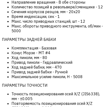
Направление вращения
-
В обе стороны
Количество позиций в револьвере/сменщике
-
12
Сечения корпусов резцов, мм
-
20х20
Время индексации, сек
-
1
Макс. число приводных станций, шт
-
12
Макс. обороты приводного инструмента, об/мин
-
5000
ПАРАМЕТРЫ ЗАДНЕЙ БАБКИ
Комплектация
-
Базовая
Конус Морзе
-
MT #4
Ход пиноли, мм
-
80
Привод пиноли
-
Гидравлический
Ход задней бабки, мм
-
470
Привод задней бабки
-
Ручной
Максимальное усилие пиноли, Н
-
5008
ПАРАМЕТРЫ ТОЧНОСТИ
Точность позиционирования осей X/Z (JIS6338),
мм
-
±0.005
Повторяемость позиционирования осей X/Z