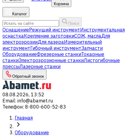
Корзина
Каталог
Поиск
Оснащение
Режущий инструмент
Инструментальная
оснастка
Крепление заготовки
СОЖ, масла
Для
электроэрозии
Для лазера
Измерительный
инструмент
Гибочный инструмент
Запчасти
Оборудование
Фрезерные станки
Токарные
станки
Электроэрозионные станки
Листогибочные
прессы
Лазерные станки
Обратный звонок
08.08.2026, 13:52
Email
:
info@abamet.ru
Телефон
:
8-800-600-52-83
Главная
Оборудование