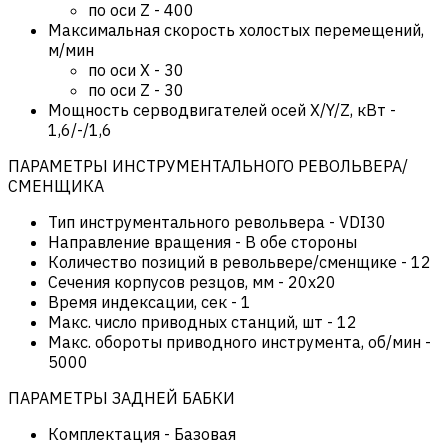
по оси Z
-
400
Максимальная скорость холостых перемещений,
м/мин
по оси Х
-
30
по оси Z
-
30
Мощность серводвигателей осей X/Y/Z, кВт
-
1,6/-/1,6
ПАРАМЕТРЫ ИНСТРУМЕНТАЛЬНОГО РЕВОЛЬВЕРА/
СМЕНЩИКА
Тип инструментального револьвера
-
VDI30
Направление вращения
-
В обе стороны
Количество позиций в револьвере/сменщике
-
12
Сечения корпусов резцов, мм
-
20х20
Время индексации, сек
-
1
Макс. число приводных станций, шт
-
12
Макс. обороты приводного инструмента, об/мин
-
5000
ПАРАМЕТРЫ ЗАДНЕЙ БАБКИ
Комплектация
-
Базовая