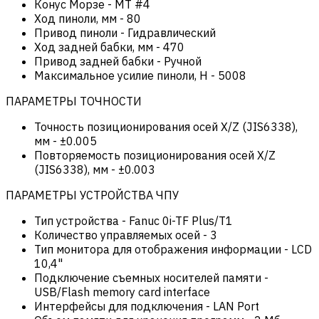
Конус Морзе
-
MT #4
Ход пиноли, мм
-
80
Привод пиноли
-
Гидравлический
Ход задней бабки, мм
-
470
Привод задней бабки
-
Ручной
Максимальное усилие пиноли, Н
-
5008
ПАРАМЕТРЫ ТОЧНОСТИ
Точность позиционирования осей X/Z (JIS6338),
мм
-
±0.005
Повторяемость позиционирования осей X/Z
(JIS6338), мм
-
±0.003
ПАРАМЕТРЫ УСТРОЙСТВА ЧПУ
Тип устройства
-
Fanuc 0i-TF Plus/T1
Количество управляемых осей
-
3
Тип монитора для отображения информации
-
LCD
10,4"
Подключение съемных носителей памяти
-
USB/Flash memory card interface
Интерфейсы для подключения
-
LAN Port