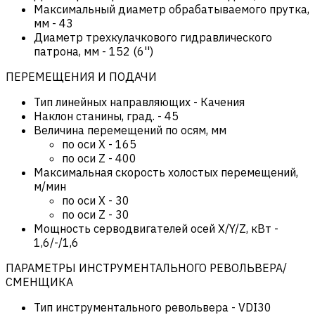
Максимальный диаметр обрабатываемого прутка,
мм
-
43
Диаметр трехкулачкового гидравлического
патрона, мм
-
152 (6'')
ПЕРЕМЕЩЕНИЯ И ПОДАЧИ
Тип линейных направляющих
-
Качения
Наклон станины, град.
-
45
Величина перемещений по осям, мм
по оси Х
-
165
по оси Z
-
400
Максимальная скорость холостых перемещений,
м/мин
по оси Х
-
30
по оси Z
-
30
Мощность серводвигателей осей X/Y/Z, кВт
-
1,6/-/1,6
ПАРАМЕТРЫ ИНСТРУМЕНТАЛЬНОГО РЕВОЛЬВЕРА/
СМЕНЩИКА
Тип инструментального револьвера
-
VDI30