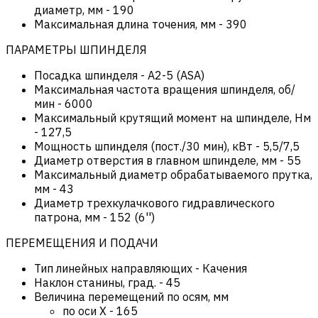
диаметр, мм
-
190
Максимальная длина точения, мм
-
390
ПАРАМЕТРЫ ШПИНДЕЛЯ
Посадка шпинделя
-
А2-5 (ASA)
Максимальная частота вращения шпинделя, об/
мин
-
6000
Максимальный крутящий момент на шпинделе, Нм
-
127,5
Мощность шпинделя (пост./30 мин), кВт
-
5,5/7,5
Диаметр отверстия в главном шпинделе, мм
-
55
Максимальный диаметр обрабатываемого прутка,
мм
-
43
Диаметр трехкулачкового гидравлического
патрона, мм
-
152 (6'')
ПЕРЕМЕЩЕНИЯ И ПОДАЧИ
Тип линейных направляющих
-
Качения
Наклон станины, град.
-
45
Величина перемещений по осям, мм
по оси Х
-
165