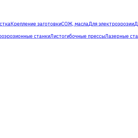
стка
Крепление заготовки
СОЖ, масла
Для электроэрозии
Д
роэрозионные станки
Листогибочные прессы
Лазерные ст