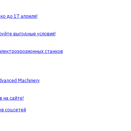
ко до 17 апреля!
руйте выгодные условия!
 электроэрозионных станков
dvanced Machinery
 на сайте!
ов соцсетей