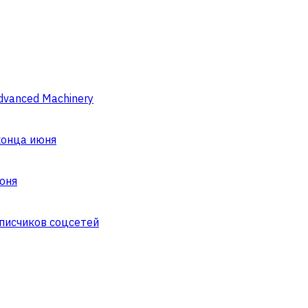
dvanced Machinery
конца июня
юня
писчиков соцсетей