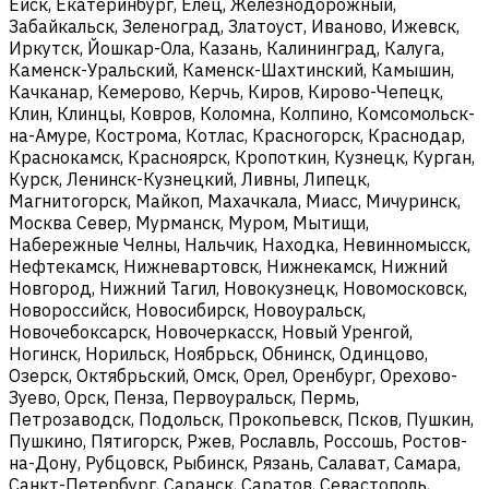
Ейск, Екатеринбург, Елец, Железнодорожный,
Забайкальск, Зеленоград, Златоуст, Иваново, Ижевск,
Иркутск, Йошкар-Ола, Казань, Калининград, Калуга,
Каменск-Уральский, Каменск-Шахтинский, Камышин,
Качканар, Кемерово, Керчь, Киров, Кирово-Чепецк,
Клин, Клинцы, Ковров, Коломна, Колпино, Комсомольск-
на-Амуре, Кострома, Котлас, Красногорск, Краснодар,
Краснокамск, Красноярск, Кропоткин, Кузнецк, Курган,
Курск, Ленинск-Кузнецкий, Ливны, Липецк,
Магнитогорск, Майкоп, Махачкала, Миасс, Мичуринск,
Москва Север, Мурманск, Муром, Мытищи,
Набережные Челны, Нальчик, Находка, Невинномысск,
Нефтекамск, Нижневартовск, Нижнекамск, Нижний
Новгород, Нижний Тагил, Новокузнецк, Новомосковск,
Новороссийск, Новосибирск, Новоуральск,
Новочебоксарск, Новочеркасск, Новый Уренгой,
Ногинск, Норильск, Ноябрьск, Обнинск, Одинцово,
Озерск, Октябрьский, Омск, Орел, Оренбург, Орехово-
Зуево, Орск, Пенза, Первоуральск, Пермь,
Петрозаводск, Подольск, Прокопьевск, Псков, Пушкин,
Пушкино, Пятигорск, Ржев, Рославль, Россошь, Ростов-
на-Дону, Рубцовск, Рыбинск, Рязань, Салават, Самара,
Санкт-Петербург, Саранск, Саратов, Севастополь,