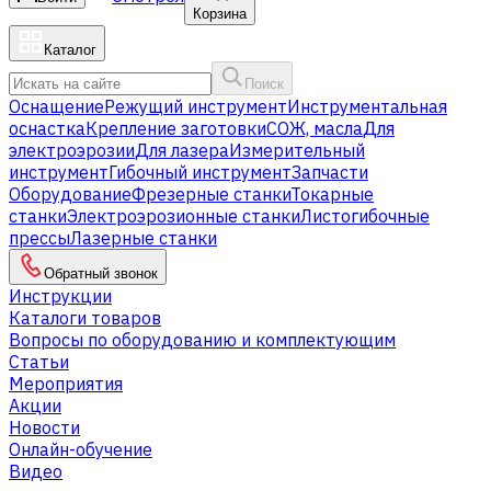
Корзина
Каталог
Поиск
Оснащение
Режущий инструмент
Инструментальная
оснастка
Крепление заготовки
СОЖ, масла
Для
электроэрозии
Для лазера
Измерительный
инструмент
Гибочный инструмент
Запчасти
Оборудование
Фрезерные станки
Токарные
станки
Электроэрозионные станки
Листогибочные
прессы
Лазерные станки
Обратный звонок
Инструкции
Каталоги товаров
Вопросы по оборудованию и комплектующим
Статьи
Мероприятия
Акции
Новости
Онлайн-обучение
Видео