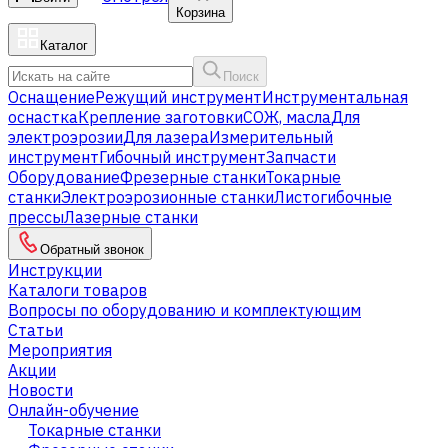
Корзина
Каталог
Поиск
Оснащение
Режущий инструмент
Инструментальная
оснастка
Крепление заготовки
СОЖ, масла
Для
электроэрозии
Для лазера
Измерительный
инструмент
Гибочный инструмент
Запчасти
Оборудование
Фрезерные станки
Токарные
станки
Электроэрозионные станки
Листогибочные
прессы
Лазерные станки
Обратный звонок
Инструкции
Каталоги товаров
Вопросы по оборудованию и комплектующим
Статьи
Мероприятия
Акции
Новости
Онлайн-обучение
Токарные станки