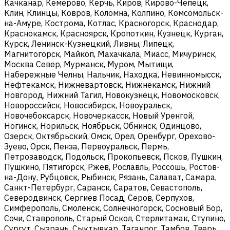
Качканар, Кемерово, Керчь, Киров, Кирово-Чепецк,
Клин, Клинцы, Ковров, Коломна, Колпино, Комсомольск-
на-Амуре, Кострома, Котлас, Красногорск, Краснодар,
Краснокамск, Красноярск, Кропоткин, Кузнецк, Курган,
Курск, Ленинск-Кузнецкий, Ливны, Липецк,
Магнитогорск, Майкоп, Махачкала, Миасс, Мичуринск,
Москва Север, Мурманск, Муром, Мытищи,
Набережные Челны, Нальчик, Находка, Невинномысск,
Нефтекамск, Нижневартовск, Нижнекамск, Нижний
Новгород, Нижний Тагил, Новокузнецк, Новомосковск,
Новороссийск, Новосибирск, Новоуральск,
Новочебоксарск, Новочеркасск, Новый Уренгой,
Ногинск, Норильск, Ноябрьск, Обнинск, Одинцово,
Озерск, Октябрьский, Омск, Орел, Оренбург, Орехово-
Зуево, Орск, Пенза, Первоуральск, Пермь,
Петрозаводск, Подольск, Прокопьевск, Псков, Пушкин,
Пушкино, Пятигорск, Ржев, Рославль, Россошь, Ростов-
на-Дону, Рубцовск, Рыбинск, Рязань, Салават, Самара,
Санкт-Петербург, Саранск, Саратов, Севастополь,
Северодвинск, Сергиев Посад, Серов, Серпухов,
Симферополь, Смоленск, Солнечногорск, Сосновый Бор,
Сочи, Ставрополь, Старый Оскол, Стерлитамак, Ступино,
Сургут, Сызрань, Сыктывкар, Таганрог, Тамбов, Тверь,