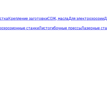
стка
Крепление заготовки
СОЖ, масла
Для электроэрозии
Д
роэрозионные станки
Листогибочные прессы
Лазерные ст