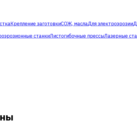
стка
Крепление заготовки
СОЖ, масла
Для электроэрозии
Д
роэрозионные станки
Листогибочные прессы
Лазерные ст
оны