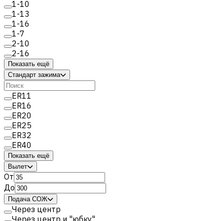
1-10
1-13
1-16
1-7
2-10
2-16
Показать ещё
Стандарт зажима
ER11
ER16
ER20
ER25
ER32
ER40
Показать ещё
Вылет
От
До
Подача СОЖ
Через центр
Через центр и "юбку"