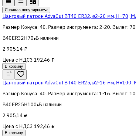
Сначала популярные
Цанговый патрон AdvaCut BT40 ER32, ø2-20 мм, H=70; M
Размер Конуса
:
40
.
Размер инструмента
:
2-20
.
Вылет
:
70
B40ER32H70
В наличии
2 905,14 ₽
Цена с НДС
3 192,46 ₽
В корзину
Цанговый патрон AdvaCut BT40 ER25, ø2-16 мм, H=100; 
Размер Конуса
:
40
.
Размер инструмента
:
1-16
.
Вылет
:
10
B40ER25H100
В наличии
2 905,14 ₽
Цена с НДС
3 192,46 ₽
В корзину