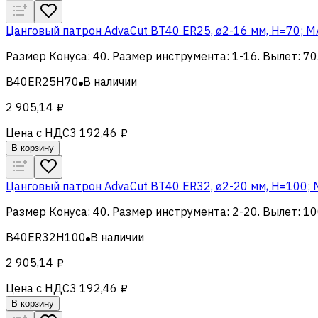
Цанговый патрон AdvaCut BT40 ER25, ø2-16 мм, H=70; M
Размер Конуса
:
40
.
Размер инструмента
:
1-16
.
Вылет
:
70
B40ER25H70
В наличии
2 905,14 ₽
Цена с НДС
3 192,46 ₽
В корзину
Цанговый патрон AdvaCut BT40 ER32, ø2-20 мм, H=100; 
Размер Конуса
:
40
.
Размер инструмента
:
2-20
.
Вылет
:
10
B40ER32H100
В наличии
2 905,14 ₽
Цена с НДС
3 192,46 ₽
В корзину