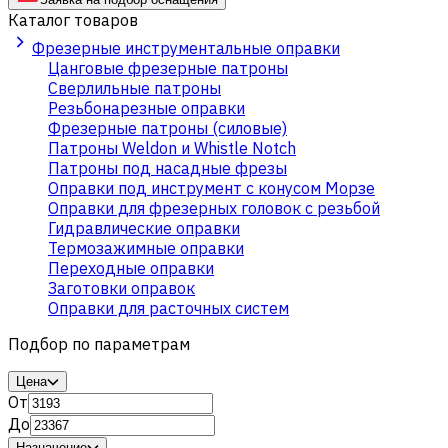
Каталог товаров
Фрезерные инструментальные оправки
Цанговые фрезерные патроны
Сверлильные патроны
Резьбонарезные оправки
Фрезерные патроны (силовые)
Патроны Weldon и Whistle Notch
Патроны под насадные фрезы
Оправки под инструмент с конусом Морзе
Оправки для фрезерных головок с резьбой
Гидравлические оправки
Термозажимные оправки
Переходные оправки
Заготовки оправок
Оправки для расточных систем
Подбор по параметрам
Цена
От
До
Назначение