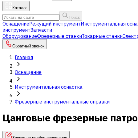
Каталог
Поиск
Оснащение
Режущий инструмент
Инструментальная осна
инструмент
Запчасти
Оборудование
Фрезерные станки
Токарные станки
Элект
Обратный звонок
Главная
Оснащение
Инструментальная оснастка
Фрезерные инструментальные оправки
Цанговые фрезерные патр
Заявка на подбор оснащения