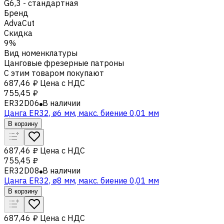
G6,3 - стандартная
Бренд
AdvaCut
Скидка
9%
Вид номенклатуры
Цанговые фрезерные патроны
С этим товаром покупают
687,46 ₽
Цена с НДС
755,45 ₽
ER32D06
В наличии
Цанга ER32, ø6 мм, макс. биение 0,01 мм
В корзину
687,46 ₽
Цена с НДС
755,45 ₽
ER32D08
В наличии
Цанга ER32, ø8 мм, макс. биение 0,01 мм
В корзину
687,46 ₽
Цена с НДС