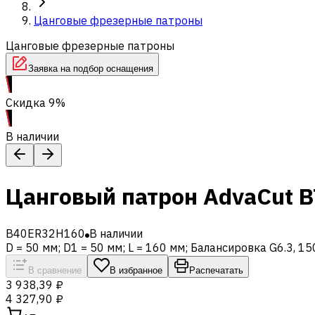
Цанговые фрезерные патроны
Цанговые фрезерные патроны
Заявка на подбор оснащения
Скидка 9%
В наличии
Цанговый патрон AdvaCut B
B40ER32H160
В наличии
D = 50 мм; D1 = 50 мм; L = 160 мм; Балансировка G6.3, 1
В сравнение
В избранное
Распечатать
3 938,39 ₽
4 327,90 ₽