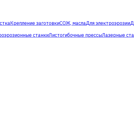
стка
Крепление заготовки
СОЖ, масла
Для электроэрозии
Д
роэрозионные станки
Листогибочные прессы
Лазерные ст