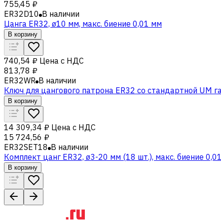
755,45 ₽
ER32D10
В наличии
Цанга ER32, ø10 мм, макс. биение 0,01 мм
В корзину
740,54 ₽
Цена с НДС
813,78 ₽
ER32WR
В наличии
Ключ для цангового патрона ER32 со стандартной UM г
В корзину
14 309,34 ₽
Цена с НДС
15 724,56 ₽
ER32SET18
В наличии
Комплект цанг ER32, ø3-20 мм (18 шт.), макс. биение 0,0
В корзину