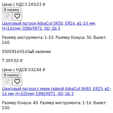
Цена с НДС
3 245,03 ₽
В корзину
Цанговый патрон AdvaCut SK50, ER16, ø1-10 мм,
H=160мм; DIN69871; AD; G6,3
Размер инструмента
:
1-10
.
Размер Конуса
:
50
.
Вылет
:
160
.
S50ER16H160
В наличии
7 309,52 ₽
Цена с НДС
8 032,44 ₽
В корзину
Цанговый патрон c мини гайкой AdvaCut SK40, ER25, ø2-
16 мм, H=100мм; DIN69871; AD; G6,3
Размер Конуса
:
40
.
Размер инструмента
:
1-16
.
Вылет
:
100
.