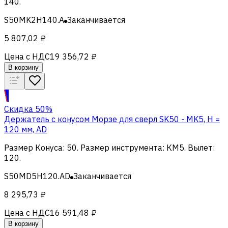
140
.
S50MK2H140.A
Заканчивается
5 807,02 ₽
Цена с НДС
19 356,72 ₽
В корзину
Скидка 50%
Держатель с конусом Морзе для сверл SK50 - MK5, H =
120 мм, AD
Размер Конуса
:
50
.
Размер инструмента
:
КМ5
.
Вылет
:
120
.
S50MD5H120.AD
Заканчивается
8 295,73 ₽
Цена с НДС
16 591,48 ₽
В корзину