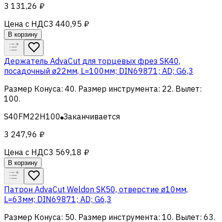
3 131,26 ₽
Цена с НДС
3 440,95 ₽
В корзину
Держатель AdvaCut для торцевых фрез SK40,
посадочный ø22мм, L=100мм; DIN69871; AD; G6,3
Размер Конуса
:
40
.
Размер инструмента
:
22
.
Вылет
:
100
.
S40FM22H100
Заканчивается
3 247,96 ₽
Цена с НДС
3 569,18 ₽
В корзину
Патрон AdvaCut Weldon SK50, отверстие ø10мм,
L=63мм; DIN69871; AD; G6,3
Размер Конуса
:
50
.
Размер инструмента
:
10
.
Вылет
:
63
.