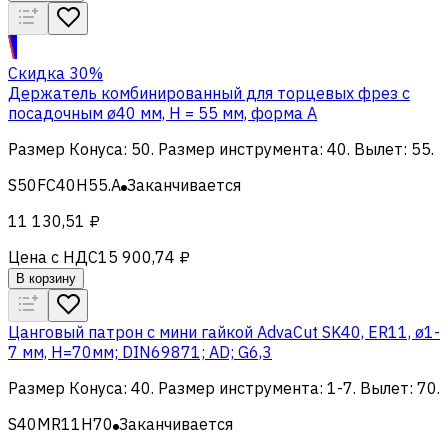
Скидка 30%
Держатель комбинированный для торцевых фрез с
посадочным ø40 мм, H = 55 мм, форма A
Размер Конуса
:
50
.
Размер инструмента
:
40
.
Вылет
:
55
.
S50FC40H55.A
Заканчивается
11 130,51 ₽
Цена с НДС
15 900,74 ₽
В корзину
Цанговый патрон c мини гайкой AdvaCut SK40, ER11, ø1-
7 мм, H=70мм; DIN69871; AD; G6,3
Размер Конуса
:
40
.
Размер инструмента
:
1-7
.
Вылет
:
70
.
S40MR11H70
Заканчивается