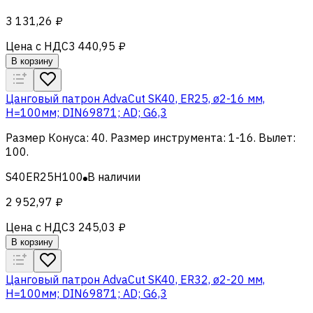
3 131,26 ₽
Цена с НДС
3 440,95 ₽
В корзину
Цанговый патрон AdvaCut SK40, ER25, ø2-16 мм,
H=100мм; DIN69871; AD; G6,3
Размер Конуса
:
40
.
Размер инструмента
:
1-16
.
Вылет
:
100
.
S40ER25H100
В наличии
2 952,97 ₽
Цена с НДС
3 245,03 ₽
В корзину
Цанговый патрон AdvaCut SK40, ER32, ø2-20 мм,
H=100мм; DIN69871; AD; G6,3