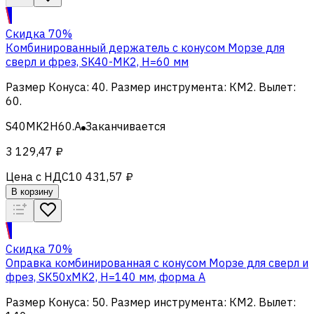
Скидка 70%
Комбинированный держатель с конусом Морзе для
сверл и фрез, SK40-MK2, H=60 мм
Размер Конуса
:
40
.
Размер инструмента
:
КМ2
.
Вылет
:
60
.
S40MK2H60.A
Заканчивается
3 129,47 ₽
Цена с НДС
10 431,57 ₽
В корзину
Скидка 70%
Оправка комбинированная с конусом Морзе для сверл и
фрез, SK50xMK2, H=140 мм, форма A
Размер Конуса
:
50
.
Размер инструмента
:
КМ2
.
Вылет
: