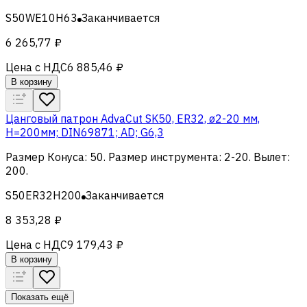
S50WE10H63
Заканчивается
6 265,77 ₽
Цена с НДС
6 885,46 ₽
В корзину
Цанговый патрон AdvaCut SK50, ER32, ø2-20 мм,
H=200мм; DIN69871; AD; G6,3
Размер Конуса
:
50
.
Размер инструмента
:
2-20
.
Вылет
:
200
.
S50ER32H200
Заканчивается
8 353,28 ₽
Цена с НДС
9 179,43 ₽
В корзину
Показать ещё