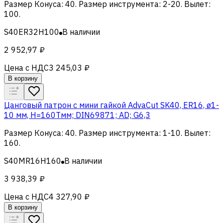
Размер Конуса
:
40
.
Размер инструмента
:
2-20
.
Вылет
:
100
.
S40ER32H100
В наличии
2 952,97 ₽
Цена с НДС
3 245,03 ₽
В корзину
Цанговый патрон c мини гайкой AdvaCut SK40, ER16, ø1-
10 мм, H=160Tмм; DIN69871; AD; G6,3
Размер Конуса
:
40
.
Размер инструмента
:
1-10
.
Вылет
:
160
.
S40MR16H160
В наличии
3 938,39 ₽
Цена с НДС
4 327,90 ₽
В корзину