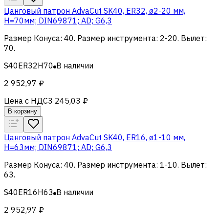
Цанговый патрон AdvaCut SK40, ER32, ø2-20 мм,
H=70мм; DIN69871; AD; G6,3
Размер Конуса
:
40
.
Размер инструмента
:
2-20
.
Вылет
:
70
.
S40ER32H70
В наличии
2 952,97 ₽
Цена с НДС
3 245,03 ₽
В корзину
Цанговый патрон AdvaCut SK40, ER16, ø1-10 мм,
H=63мм; DIN69871; AD; G6,3
Размер Конуса
:
40
.
Размер инструмента
:
1-10
.
Вылет
:
63
.
S40ER16H63
В наличии
2 952,97 ₽