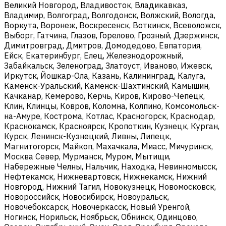
Великий Новгород, Владивосток, Владикавказ,
Владимир, Волгоград, Волгодонск, Волжский, Вологда,
Воркута, Воронеж, Воскресенск, Воткинск, Всеволожск,
Выборг, Гатчина, Глазов, Горелово, Грозный, Дзержинск,
Димитровград, Дмитров, Домодедово, Евпатория,
Ейск, Екатеринбург, Елец, Железнодорожный,
Забайкальск, Зеленоград, Златоуст, Иваново, Ижевск,
Иркутск, Йошкар-Ола, Казань, Калининград, Калуга,
Каменск-Уральский, Каменск-Шахтинский, Камышин,
Качканар, Кемерово, Керчь, Киров, Кирово-Чепецк,
Клин, Клинцы, Ковров, Коломна, Колпино, Комсомольск-
на-Амуре, Кострома, Котлас, Красногорск, Краснодар,
Краснокамск, Красноярск, Кропоткин, Кузнецк, Курган,
Курск, Ленинск-Кузнецкий, Ливны, Липецк,
Магнитогорск, Майкоп, Махачкала, Миасс, Мичуринск,
Москва Север, Мурманск, Муром, Мытищи,
Набережные Челны, Нальчик, Находка, Невинномысск,
Нефтекамск, Нижневартовск, Нижнекамск, Нижний
Новгород, Нижний Тагил, Новокузнецк, Новомосковск,
Новороссийск, Новосибирск, Новоуральск,
Новочебоксарск, Новочеркасск, Новый Уренгой,
Ногинск, Норильск, Ноябрьск, Обнинск, Одинцово,