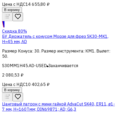
Цена с НДС
14 655,80 ₽
В корзину
Скидка 80%
БУ Держатель с конусом Морзе для фрез SK30-MK1,
H=45 мм, AD
Размер Конуса
:
30
.
Размер инструмента
:
КМ1
.
Вылет
:
50
.
S30MM1H45.AD-USED
Заканчивается
2 080,53 ₽
Цена с НДС
10 402,65 ₽
В корзину
Цанговый патрон c мини гайкой AdvaCut SK40, ER11, ø1-
7 мм, H=160Tмм; DIN69871; AD; G6,3