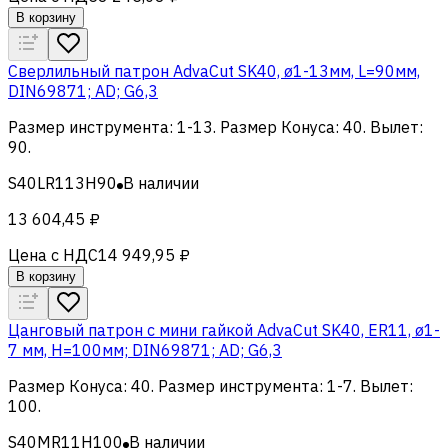
В корзину
Cверлильный патрон AdvaCut SK40, ø1-13мм, L=90мм,
DIN69871; AD; G6,3
Размер инструмента
:
1-13
.
Размер Конуса
:
40
.
Вылет
:
90
.
S40LR113H90
В наличии
13 604,45 ₽
Цена с НДС
14 949,95 ₽
В корзину
Цанговый патрон c мини гайкой AdvaCut SK40, ER11, ø1-
7 мм, H=100мм; DIN69871; AD; G6,3
Размер Конуса
:
40
.
Размер инструмента
:
1-7
.
Вылет
:
100
.
S40MR11H100
В наличии