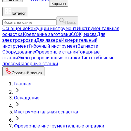
Корзина
Каталог
Поиск
Оснащение
Режущий инструмент
Инструментальная
оснастка
Крепление заготовки
СОЖ, масла
Для
электроэрозии
Для лазера
Измерительный
инструмент
Гибочный инструмент
Запчасти
Оборудование
Фрезерные станки
Токарные
станки
Электроэрозионные станки
Листогибочные
прессы
Лазерные станки
Обратный звонок
Главная
Оснащение
Инструментальная оснастка
Фрезерные инструментальные оправки