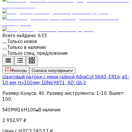
Всего найдено: 633
Только новое
Только в наличии
Только спец. предложения
Фильтры
Сначала популярные
Цанговый патрон c мини гайкой AdvaCut SK40, ER16, ø1-
10 мм, H=100мм; DIN69871; AD; G6,3
Размер Конуса
:
40
.
Размер инструмента
:
1-10
.
Вылет
:
100
.
S40MR16H100
В наличии
2 952,97 ₽
Цена с НДС
3 245,03 ₽