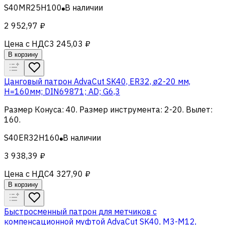
S40MR25H100
В наличии
2 952,97 ₽
Цена с НДС
3 245,03 ₽
В корзину
Цанговый патрон AdvaCut SK40, ER32, ø2-20 мм,
H=160мм; DIN69871; AD; G6,3
Размер Конуса
:
40
.
Размер инструмента
:
2-20
.
Вылет
:
160
.
S40ER32H160
В наличии
3 938,39 ₽
Цена с НДС
4 327,90 ₽
В корзину
Быстросменный патрон для метчиков с
компенсационной муфтой AdvaCut SK40, M3-M12,