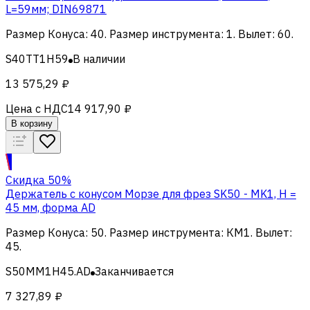
L=59мм; DIN69871
Размер Конуса
:
40
.
Размер инструмента
:
1
.
Вылет
:
60
.
S40TT1H59
В наличии
13 575,29 ₽
Цена с НДС
14 917,90 ₽
В корзину
Скидка 50%
Держатель с конусом Морзе для фрез SK50 - MK1, H =
45 мм, форма AD
Размер Конуса
:
50
.
Размер инструмента
:
КМ1
.
Вылет
:
45
.
S50MM1H45.AD
Заканчивается
7 327,89 ₽