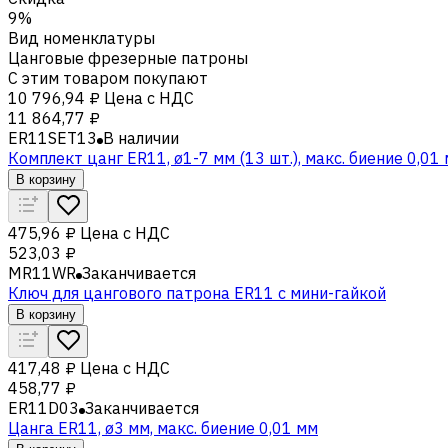
9%
Вид номенклатуры
Цанговые фрезерные патроны
С этим товаром покупают
10 796,94 ₽
Цена с НДС
11 864,77 ₽
ER11SET13
В наличии
Комплект цанг ER11, ø1-7 мм (13 шт.), макс. биение 0,01
В корзину
475,96 ₽
Цена с НДС
523,03 ₽
MR11WR
Заканчивается
Ключ для цангового патрона ER11 с мини-гайкой
В корзину
417,48 ₽
Цена с НДС
458,77 ₽
ER11D03
Заканчивается
Цанга ER11, ø3 мм, макс. биение 0,01 мм