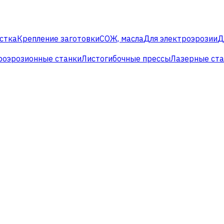
стка
Крепление заготовки
СОЖ, масла
Для электроэрозии
Д
роэрозионные станки
Листогибочные прессы
Лазерные ст