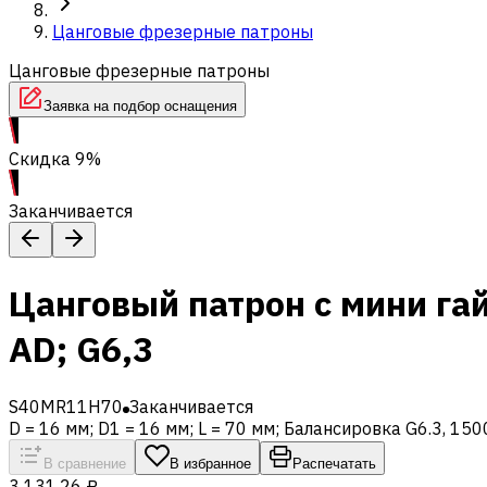
Цанговые фрезерные патроны
Цанговые фрезерные патроны
Заявка на подбор оснащения
Скидка 9%
Заканчивается
Цанговый патрон c мини га
AD; G6,3
S40MR11H70
Заканчивается
D = 16 мм; D1 = 16 мм; L = 70 мм; Балансировка G6.3, 15
В сравнение
В избранное
Распечатать
3 131,26 ₽