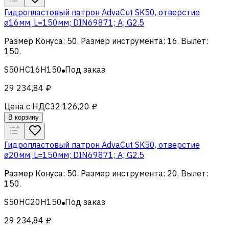
Гидропластовый патрон AdvaCut SK50, отверстие
ø16мм, L=150мм; DIN69871; A; G2.5
Размер Конуса
:
50
.
Размер инструмента
:
16
.
Вылет
:
150
.
S50HC16H150
Под заказ
29 234,84 ₽
Цена с НДС
32 126,20 ₽
В корзину
Гидропластовый патрон AdvaCut SK50, отверстие
ø20мм, L=150мм; DIN69871; A; G2.5
Размер Конуса
:
50
.
Размер инструмента
:
20
.
Вылет
:
150
.
S50HC20H150
Под заказ
29 234,84 ₽