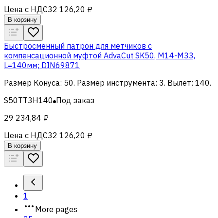
Цена с НДС
32 126,20 ₽
В корзину
Быстросменный патрон для метчиков с
компенсационной муфтой AdvaCut SK50, M14-M33,
L=140мм; DIN69871
Размер Конуса
:
50
.
Размер инструмента
:
3
.
Вылет
:
140
.
S50TT3H140
Под заказ
29 234,84 ₽
Цена с НДС
32 126,20 ₽
В корзину
1
More pages