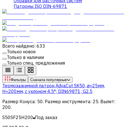
Оправки для расточных систем
Патроны ISO DIN-69871
Всего найдено: 633
Только новое
Только в наличии
Только спец. предложения
Фильтры
Сначала популярные
Термозажимной патрон AdvaCut SK50, ø=25мм,
H=200мм, с уклоном 4.5°; DIN69871; G2.5
Размер Конуса
:
50
.
Размер инструмента
:
25
.
Вылет
:
200
.
S50SF25H200
Под заказ