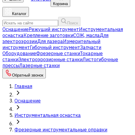
Корзина
Каталог
Поиск
Оснащение
Режущий инструмент
Инструментальная
оснастка
Крепление заготовки
СОЖ, масла
Для
электроэрозии
Для лазера
Измерительный
инструмент
Гибочный инструмент
Запчасти
Оборудование
Фрезерные станки
Токарные
станки
Электроэрозионные станки
Листогибочные
прессы
Лазерные станки
Обратный звонок
Главная
Оснащение
Инструментальная оснастка
Фрезерные инструментальные оправки