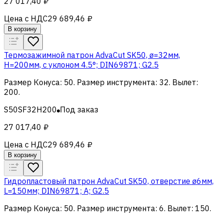
27 017,40 ₽
Цена с НДС
29 689,46 ₽
В корзину
Термозажимной патрон AdvaCut SK50, ø=32мм,
H=200мм, с уклоном 4.5°; DIN69871; G2.5
Размер Конуса
:
50
.
Размер инструмента
:
32
.
Вылет
:
200
.
S50SF32H200
Под заказ
27 017,40 ₽
Цена с НДС
29 689,46 ₽
В корзину
Гидропластовый патрон AdvaCut SK50, отверстие ø6мм,
L=150мм; DIN69871; A; G2.5
Размер Конуса
:
50
.
Размер инструмента
:
6
.
Вылет
:
150
.