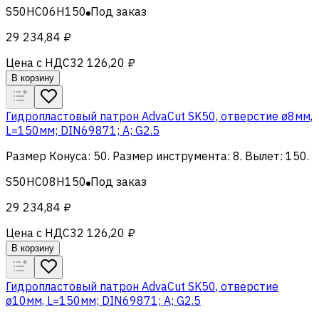
S50HC06H150
Под заказ
29 234,84 ₽
Цена с НДС
32 126,20 ₽
В корзину
Гидропластовый патрон AdvaCut SK50, отверстие ø8мм,
L=150мм; DIN69871; A; G2.5
Размер Конуса
:
50
.
Размер инструмента
:
8
.
Вылет
:
150
.
S50HC08H150
Под заказ
29 234,84 ₽
Цена с НДС
32 126,20 ₽
В корзину
Гидропластовый патрон AdvaCut SK50, отверстие
ø10мм, L=150мм; DIN69871; A; G2.5