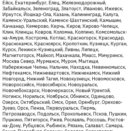
Ейск, Екатеринбург, Елец, Железнодорожный,
Забайкальск, Зеленоград, Златоуст, Иваново, Ижевск,
Иркутск, Йошкар-Ола, Казань, Калининград, Калуга,
Каменск-Уральский, Каменск-Шахтинский, Камышин,
Качканар, Кемерово, Керчь, Киров, Кирово-Чепецк,
Клин, Клинцы, Ковров, Коломна, Колпино, Комсомольск-
на-Амуре, Кострома, Котлас, Красногорск, Краснодар,
Краснокамск, Красноярск, Кропоткин, Кузнецк, Курган,
Курск, Ленинск-Кузнецкий, Ливны, Липецк,
Магнитогорск, Майкоп, Махачкала, Миасс, Мичуринск,
Москва Север, Мурманск, Муром, Мытищи,
Набережные Челны, Нальчик, Находка, Невинномысск,
Нефтекамск, Нижневартовск, Нижнекамск, Нижний
Новгород, Нижний Тагил, Новокузнецк, Новомосковск,
Новороссийск, Новосибирск, Новоуральск,
Новочебоксарск, Новочеркасск, Новый Уренгой,
Ногинск, Норильск, Ноябрьск, Обнинск, Одинцово,
Озерск, Октябрьский, Омск, Орел, Оренбург, Орехово-
Зуево, Орск, Пенза, Первоуральск, Пермь,
Петрозаводск, Подольск, Прокопьевск, Псков, Пушкин,
Пушкино, Пятигорск, Ржев, Рославль, Россошь, Ростов-
на-Дону, Рубцовск, Рыбинск, Рязань, Салават, Самара,