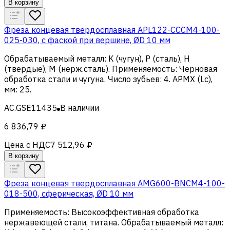
В корзину
Фреза концевая твердосплавная APL122-CCCM4-100-
025-030, с фаской при вершине, ØD 10 мм
Обрабатываемый металл
:
K (чугун), Р (сталь), H
(твердые), M (нерж.сталь)
.
Применяемость
:
Черновая
обработка стали и чугуна
.
Число зубьев
:
4
.
APMX (Lc),
мм
:
25
.
AC.GSE11435
В наличии
6 836,79 ₽
Цена с НДС
7 512,96 ₽
В корзину
Фреза концевая твердосплавная AMG600-BNCM4-100-
018-500, сферическая, ØD 10 мм
Применяемость
:
Высокоэффективная обработка
нержавеющей стали, титана
.
Обрабатываемый металл
: