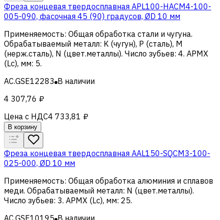
Фреза концевая твердосплавная APL100-HACM4-100-
005-090, фасочная 45 (90) градусов, ØD 10 мм
Применяемость
:
Общая обработка стали и чугуна
.
Обрабатываемый металл
:
K (чугун), Р (сталь), M
(нерж.сталь), N (цвет.металлы)
.
Число зубьев
:
4
.
APMX
(Lc), мм
:
5
.
AC.GSE12283
В наличии
4 307,76 ₽
Цена с НДС
4 733,81 ₽
В корзину
Фреза концевая твердосплавная AAL150-SQCM3-100-
025-000, ØD 10 мм
Применяемость
:
Общая обработка алюминия и сплавов
меди
.
Обрабатываемый металл
:
N (цвет.металлы)
.
Число зубьев
:
3
.
APMX (Lc), мм
:
25
.
AC.GSE10195
В наличии