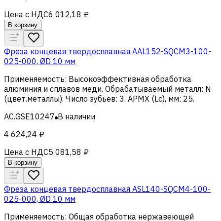
Цена с НДС
6 012,18 ₽
В корзину
Фреза концевая твердосплавная AAL152-SQCM3-100-
025-000, ØD 10 мм
Применяемость
:
Высокоэффективная обработка
алюминия и сплавов меди
.
Обрабатываемый металл
:
N
(цвет.металлы)
.
Число зубьев
:
3
.
APMX (Lc), мм
:
25
.
AC.GSE10247
В наличии
4 624,24 ₽
Цена с НДС
5 081,58 ₽
В корзину
Фреза концевая твердосплавная ASL140-SQCM4-100-
025-000, ØD 10 мм
Применяемость
:
Общая обработка нержавеющей