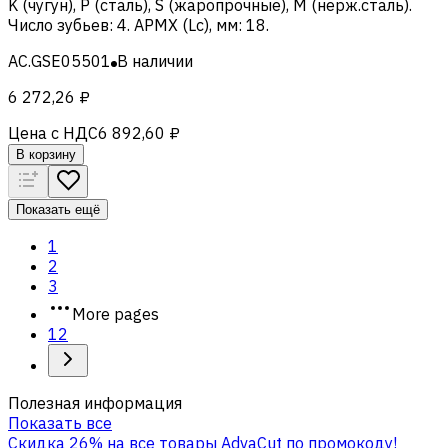
K (чугун), Р (сталь), S (жаропрочные), M (нерж.сталь)
.
Число зубьев
:
4
.
APMX (Lc), мм
:
18
.
AC.GSE05501
В наличии
6 272,26 ₽
Цена с НДС
6 892,60 ₽
В корзину
Показать ещё
1
2
3
More pages
12
Полезная информация
Показать все
Скидка 26% на все товары AdvaCut по промокоду!