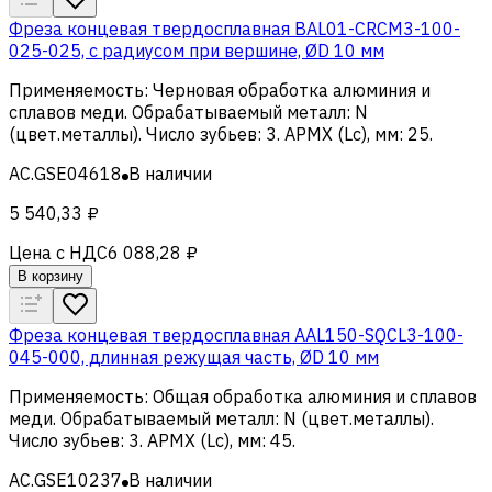
Фреза концевая твердосплавная BAL01-CRCM3-100-
025-025, с радиусом при вершине, ØD 10 мм
Применяемость
:
Черновая обработка алюминия и
сплавов меди
.
Обрабатываемый металл
:
N
(цвет.металлы)
.
Число зубьев
:
3
.
APMX (Lc), мм
:
25
.
AC.GSE04618
В наличии
5 540,33 ₽
Цена с НДС
6 088,28 ₽
В корзину
Фреза концевая твердосплавная AAL150-SQCL3-100-
045-000, длинная режущая часть, ØD 10 мм
Применяемость
:
Общая обработка алюминия и сплавов
меди
.
Обрабатываемый металл
:
N (цвет.металлы)
.
Число зубьев
:
3
.
APMX (Lc), мм
:
45
.
AC.GSE10237
В наличии