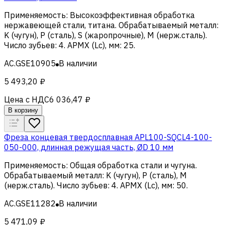
Применяемость
:
Высокоэффективная обработка
нержавеющей стали, титана
.
Обрабатываемый металл
:
K (чугун), Р (сталь), S (жаропрочные), M (нерж.сталь)
.
Число зубьев
:
4
.
APMX (Lc), мм
:
25
.
AC.GSE10905
В наличии
5 493,20 ₽
Цена с НДС
6 036,47 ₽
В корзину
Фреза концевая твердосплавная APL100-SQCL4-100-
050-000, длинная режущая часть, ØD 10 мм
Применяемость
:
Общая обработка стали и чугуна
.
Обрабатываемый металл
:
K (чугун), Р (сталь), M
(нерж.сталь)
.
Число зубьев
:
4
.
APMX (Lc), мм
:
50
.
AC.GSE11282
В наличии
5 471,09 ₽