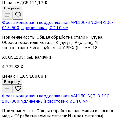
Цена с НДС
5 111,17 ₽
В корзину
Фреза концевая твердосплавная APL100-BNCM4-100-
018-500, сферическая, ØD 10 мм
Применяемость
:
Общая обработка стали и чугуна
.
Обрабатываемый металл
:
K (чугун), Р (сталь), M
(нерж.сталь)
.
Число зубьев
:
4
.
APMX (Lc), мм
:
18
.
AC.GSE10995
В наличии
4 721,88 ₽
Цена с НДС
5 188,88 ₽
В корзину
Фреза концевая твердосплавная AAL150-SQTL3-100-
100-000, удлиненный хвостовик, ØD 10 мм
Применяемость
:
Общая обработка алюминия и сплавов
меди
.
Обрабатываемый металл
:
N (цвет.металлы)
.