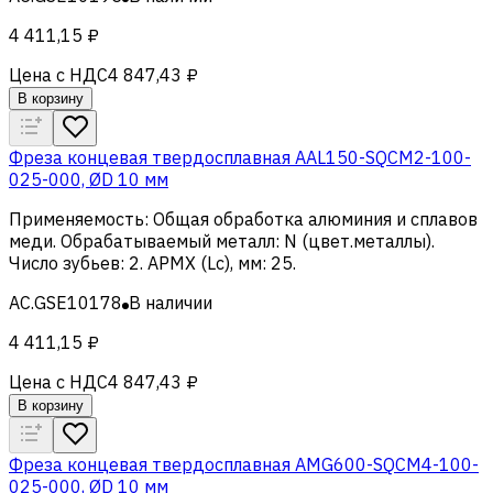
4 411,15 ₽
Цена с НДС
4 847,43 ₽
В корзину
Фреза концевая твердосплавная AAL150-SQCM2-100-
025-000, ØD 10 мм
Применяемость
:
Общая обработка алюминия и сплавов
меди
.
Обрабатываемый металл
:
N (цвет.металлы)
.
Число зубьев
:
2
.
APMX (Lc), мм
:
25
.
AC.GSE10178
В наличии
4 411,15 ₽
Цена с НДС
4 847,43 ₽
В корзину
Фреза концевая твердосплавная AMG600-SQCM4-100-
025-000, ØD 10 мм