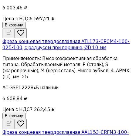
6 003,46 ₽
Цена с НДС
6 597,21 ₽
В корзину
Фреза концевая твердосплавная ATL173-CRCM4-100-
025-100, с радиусом при вершине, ØD 10 мм
Применяемость
:
Высокоэффективная обработка
титана
.
Обрабатываемый металл
:
Р (сталь), S
(жаропрочные), M (нерж.сталь)
.
Число зубьев
:
4
.
APMX
(Lc), мм
:
25
.
AC.GSE12228
В наличии
6 608,84 ₽
Цена с НДС
7 262,45 ₽
В корзину
Фреза концевая твердосплавная AAL153-CRFN3-100-