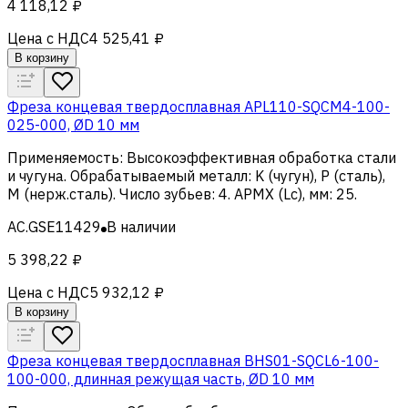
4 118,12 ₽
Цена с НДС
4 525,41 ₽
В корзину
Фреза концевая твердосплавная APL110-SQCM4-100-
025-000, ØD 10 мм
Применяемость
:
Высокоэффективная обработка стали
и чугуна
.
Обрабатываемый металл
:
K (чугун), Р (сталь),
M (нерж.сталь)
.
Число зубьев
:
4
.
APMX (Lc), мм
:
25
.
AC.GSE11429
В наличии
5 398,22 ₽
Цена с НДС
5 932,12 ₽
В корзину
Фреза концевая твердосплавная BHS01-SQCL6-100-
100-000, длинная режущая часть, ØD 10 мм