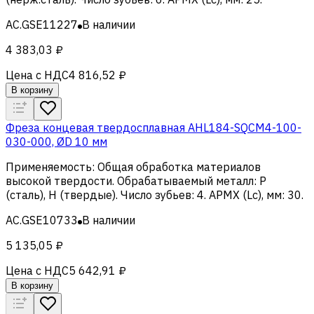
AC.GSE11227
В наличии
4 383,03 ₽
Цена с НДС
4 816,52 ₽
В корзину
Фреза концевая твердосплавная AHL184-SQCM4-100-
030-000, ØD 10 мм
Применяемость
:
Общая обработка материалов
высокой твердости
.
Обрабатываемый металл
:
Р
(сталь), H (твердые)
.
Число зубьев
:
4
.
APMX (Lc), мм
:
30
.
AC.GSE10733
В наличии
5 135,05 ₽
Цена с НДС
5 642,91 ₽
В корзину