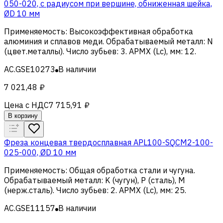
050-020, с радиусом при вершине, обниженная шейка,
ØD 10 мм
Применяемость
:
Высокоэффективная обработка
алюминия и сплавов меди
.
Обрабатываемый металл
:
N
(цвет.металлы)
.
Число зубьев
:
3
.
APMX (Lc), мм
:
12
.
AC.GSE10273
В наличии
7 021,48 ₽
Цена с НДС
7 715,91 ₽
В корзину
Фреза концевая твердосплавная APL100-SQCM2-100-
025-000, ØD 10 мм
Применяемость
:
Общая обработка стали и чугуна
.
Обрабатываемый металл
:
K (чугун), Р (сталь), M
(нерж.сталь)
.
Число зубьев
:
2
.
APMX (Lc), мм
:
25
.
AC.GSE11157
В наличии