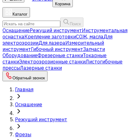
Корзина
Каталог
Поиск
Оснащение
Режущий инструмент
Инструментальная
оснастка
Крепление заготовки
СОЖ, масла
Для
электроэрозии
Для лазера
Измерительный
инструмент
Гибочный инструмент
Запчасти
Оборудование
Фрезерные станки
Токарные
станки
Электроэрозионные станки
Листогибочные
прессы
Лазерные станки
Обратный звонок
Главная
Оснащение
Режущий инструмент
Фрезы