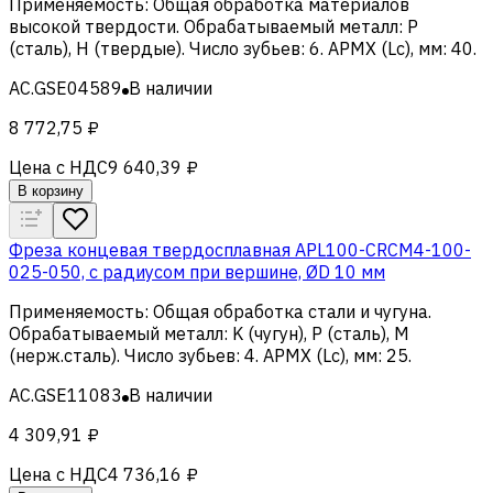
Применяемость
:
Общая обработка материалов
высокой твердости
.
Обрабатываемый металл
:
Р
(сталь), H (твердые)
.
Число зубьев
:
6
.
APMX (Lc), мм
:
40
.
AC.GSE04589
В наличии
8 772,75 ₽
Цена с НДС
9 640,39 ₽
В корзину
Фреза концевая твердосплавная APL100-CRCM4-100-
025-050, с радиусом при вершине, ØD 10 мм
Применяемость
:
Общая обработка стали и чугуна
.
Обрабатываемый металл
:
K (чугун), Р (сталь), M
(нерж.сталь)
.
Число зубьев
:
4
.
APMX (Lc), мм
:
25
.
AC.GSE11083
В наличии
4 309,91 ₽
Цена с НДС
4 736,16 ₽