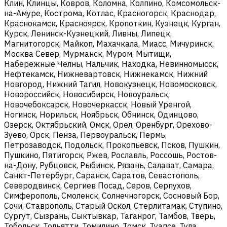
Клин, Клинцы, Ковров, Коломна, Колпино, Комсомольск-
на-Амуре, Кострома, Котлас, Красногорск, Краснодар,
Краснокамск, Красноярск, Кропоткин, Кузнецк, Курган,
Курск, Ленинск-Кузнецкий, Ливны, Липецк,
Магнитогорск, Майкоп, Махачкала, Миасс, Мичуринск,
Москва Север, Мурманск, Муром, Мытищи,
Набережные Челны, Нальчик, Находка, Невинномысск,
Нефтекамск, Нижневартовск, Нижнекамск, Нижний
Новгород, Нижний Тагил, Новокузнецк, Новомосковск,
Новороссийск, Новосибирск, Новоуральск,
Новочебоксарск, Новочеркасск, Новый Уренгой,
Ногинск, Норильск, Ноябрьск, Обнинск, Одинцово,
Озерск, Октябрьский, Омск, Орел, Оренбург, Орехово-
Зуево, Орск, Пенза, Первоуральск, Пермь,
Петрозаводск, Подольск, Прокопьевск, Псков, Пушкин,
Пушкино, Пятигорск, Ржев, Рославль, Россошь, Ростов-
на-Дону, Рубцовск, Рыбинск, Рязань, Салават, Самара,
Санкт-Петербург, Саранск, Саратов, Севастополь,
Северодвинск, Сергиев Посад, Серов, Серпухов,
Симферополь, Смоленск, Солнечногорск, Сосновый Бор,
Сочи, Ставрополь, Старый Оскол, Стерлитамак, Ступино,
Сургут, Сызрань, Сыктывкар, Таганрог, Тамбов, Тверь,
Тобольск, Тольятти, Томилино, Томск, Туапсе, Тула,