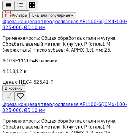
Фильтры
Сначала популярные
Фреза концевая твердосплавная APL100-SQCM4-100-
025-000, ØD 10 мм
Применяемость
:
Общая обработка стали и чугуна
.
Обрабатываемый металл
:
K (чугун), Р (сталь), M
(нерж.сталь)
.
Число зубьев
:
4
.
APMX (Lc), мм
:
25
.
AC.GSE11205
В наличии
4 118,12 ₽
Цена с НДС
4 525,41 ₽
В корзину
Фреза концевая твердосплавная APL100-SQCM6-100-
025-000, ØD 10 мм
Применяемость
:
Общая обработка стали и чугуна
.
Обрабатываемый металл
:
K (чугун), Р (сталь), M
(нерж.сталь)
.
Число зубьев
:
6
.
APMX (Lc), мм
:
25
.