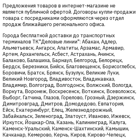
Предложения товаров в интернет-магазине не
является публичной офертой. Договоры купли-продажи
товара с посредниками оформляются через отдел
продаж ближайшего регионального офиса.
Города бесплатной доставки до транспортных
терминалов ТК"Деловые линии": Абакан, Адлер,
Альметьевск, Ангарск, Апатиты, Арзамас, Армавир,
Артем, Архангельск, Асбест, Астрахань, Ачинск,
Балаково, Балашиха, Барнаул, Белгород, Белорецк,
Бердск, Березники, Бийск, Благовещенск, Борисоглебск,
Боровичи, Братск, Брянск, Бузулук, Великие Луки,
Великий Новгород, Владивосток, Владикавказ,
Владимир, Волгоград, Волгодонск, Волжский, Вологда,
Воркута, Воронеж, Воскресенск, Воткинск, Всеволожск,
Выборг, Гатчина, Глазов, Горелово, Грозный, Дзержинск,
Димитровград, Дмитров, Домодедово, Евпатория,
Ейск, Екатеринбург, Елец, Железнодорожный,
Забайкальск, Зеленоград, Златоуст, Иваново, Ижевск,
Иркутск, Йошкар-Ола, Казань, Калининград, Калуга,
Каменск-Уральский, Каменск-Шахтинский, Камышин,
Качканар, Кемерово, Керчь, Киров, Кирово-Чепецк,