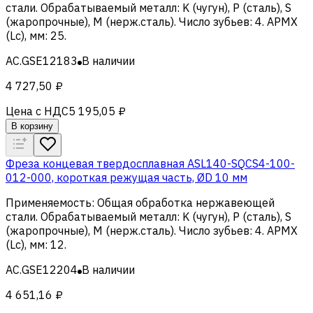
стали
.
Обрабатываемый металл
:
K (чугун), Р (сталь), S
(жаропрочные), M (нерж.сталь)
.
Число зубьев
:
4
.
APMX
(Lc), мм
:
25
.
AC.GSE12183
В наличии
4 727,50 ₽
Цена с НДС
5 195,05 ₽
В корзину
Фреза концевая твердосплавная ASL140-SQCS4-100-
012-000, короткая режущая часть, ØD 10 мм
Применяемость
:
Общая обработка нержавеющей
стали
.
Обрабатываемый металл
:
K (чугун), Р (сталь), S
(жаропрочные), M (нерж.сталь)
.
Число зубьев
:
4
.
APMX
(Lc), мм
:
12
.
AC.GSE12204
В наличии
4 651,16 ₽