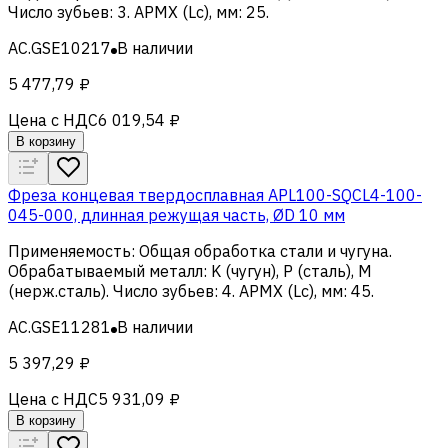
Число зубьев
:
3
.
APMX (Lc), мм
:
25
.
AC.GSE10217
В наличии
5 477,79 ₽
Цена с НДС
6 019,54 ₽
В корзину
Фреза концевая твердосплавная APL100-SQCL4-100-
045-000, длинная режущая часть, ØD 10 мм
Применяемость
:
Общая обработка стали и чугуна
.
Обрабатываемый металл
:
K (чугун), Р (сталь), M
(нерж.сталь)
.
Число зубьев
:
4
.
APMX (Lc), мм
:
45
.
AC.GSE11281
В наличии
5 397,29 ₽
Цена с НДС
5 931,09 ₽
В корзину