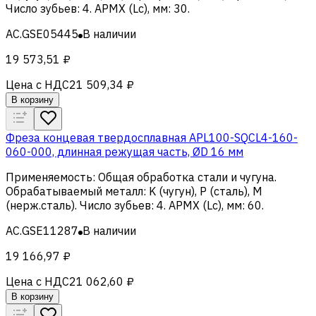
Число зубьев
:
4
.
APMX (Lc), мм
:
30
.
AC.GSE05445
В наличии
19 573,51 ₽
Цена с НДС
21 509,34 ₽
В корзину
Фреза концевая твердосплавная APL100-SQCL4-160-
060-000, длинная режущая часть, ØD 16 мм
Применяемость
:
Общая обработка стали и чугуна
.
Обрабатываемый металл
:
K (чугун), Р (сталь), M
(нерж.сталь)
.
Число зубьев
:
4
.
APMX (Lc), мм
:
60
.
AC.GSE11287
В наличии
19 166,97 ₽
Цена с НДС
21 062,60 ₽
В корзину