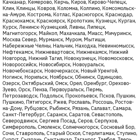
Качканар, Кемерово, Керчь, Киров, Кирово-Чепецк,
Клин, Клинцы, Ковров, Коломна, Колпино, Комсомольск-
на-Амуре, Кострома, Котлас, Красногорск, Краснодар,
Краснокамск, Красноярск, Кропоткин, Кузнецк, Курган,
Курск, Ленинск-Кузнецкий, Ливны, Липецк,
Магнитогорск, Майкоп, Махачкала, Миасс, Мичуринск,
Москва Север, Мурманск, Муром, Мытищи,
Набережные Челны, Нальчик, Находка, Невинномысск,
Нефтекамск, Нижневартовск, Нижнекамск, Нижний
Новгород, Нижний Тагил, Новокузнецк, Новомосковск,
Новороссийск, Новосибирск, Новоуральск,
Новочебоксарск, Новочеркасск, Новый Уренгой,
Ногинск, Норильск, Ноябрьск, Обнинск, Одинцово,
Озерск, Октябрьский, Омск, Орел, Оренбург, Орехово-
Зуево, Орск, Пенза, Первоуральск, Пермь,
Петрозаводск, Подольск, Прокопьевск, Псков, Пушкин,
Пушкино, Пятигорск, Ржев, Рославль, Россошь, Ростов-
на-Дону, Рубцовск, Рыбинск, Рязань, Салават, Самара,
Санкт-Петербург, Саранск, Саратов, Севастополь,
Северодвинск, Сергиев Посад, Серов, Серпухов,
Симферополь, Смоленск, Солнечногорск, Сосновый Бор,
Сочи, Ставрополь, Старый Оскол, Стерлитамак, Ступино,
Сургут, Сызрань, Сыктывкар, Таганрог, Тамбов, Тверь,