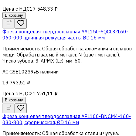
Цена с НДС
17 548,33 ₽
В корзину
Фреза концевая твердосплавная AAL150-SQCL3-160-
060-000, длинная режущая часть, ØD 16 мм
Применяемость
:
Общая обработка алюминия и сплавов
меди
.
Обрабатываемый металл
:
N (цвет.металлы)
.
Число зубьев
:
3
.
APMX (Lc), мм
:
60
.
AC.GSE10239
В наличии
19 793,51 ₽
Цена с НДС
21 751,11 ₽
В корзину
Фреза концевая твердосплавная APL100-BNCM4-160-
030-800, сферическая, ØD 16 мм
Применяемость
:
Общая обработка стали и чугуна
.