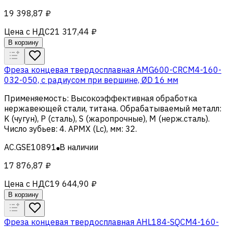
19 398,87 ₽
Цена с НДС
21 317,44 ₽
В корзину
Фреза концевая твердосплавная AMG600-CRCM4-160-
032-050, с радиусом при вершине, ØD 16 мм
Применяемость
:
Высокоэффективная обработка
нержавеющей стали, титана
.
Обрабатываемый металл
:
K (чугун), Р (сталь), S (жаропрочные), M (нерж.сталь)
.
Число зубьев
:
4
.
APMX (Lc), мм
:
32
.
AC.GSE10891
В наличии
17 876,87 ₽
Цена с НДС
19 644,90 ₽
В корзину
Фреза концевая твердосплавная AHL184-SQCM4-160-