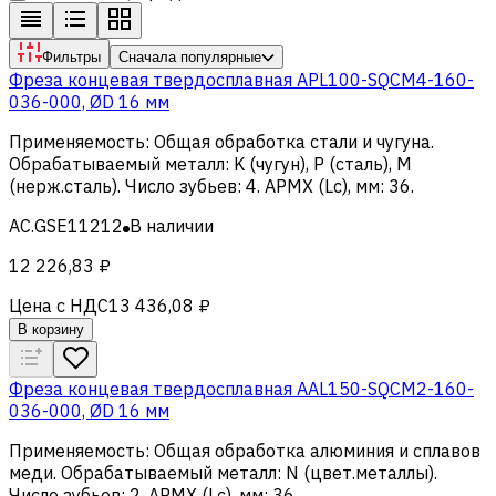
Фильтры
Сначала популярные
Фреза концевая твердосплавная APL100-SQCM4-160-
036-000, ØD 16 мм
Применяемость
:
Общая обработка стали и чугуна
.
Обрабатываемый металл
:
K (чугун), Р (сталь), M
(нерж.сталь)
.
Число зубьев
:
4
.
APMX (Lc), мм
:
36
.
AC.GSE11212
В наличии
12 226,83 ₽
Цена с НДС
13 436,08 ₽
В корзину
Фреза концевая твердосплавная AAL150-SQCM2-160-
036-000, ØD 16 мм
Применяемость
:
Общая обработка алюминия и сплавов
меди
.
Обрабатываемый металл
:
N (цвет.металлы)
.
Число зубьев
:
2
.
APMX (Lc), мм
:
36
.