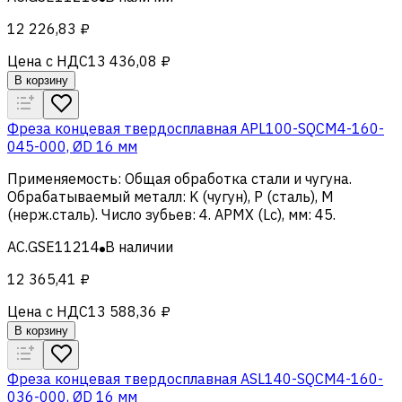
12 226,83 ₽
Цена с НДС
13 436,08 ₽
В корзину
Фреза концевая твердосплавная APL100-SQCM4-160-
045-000, ØD 16 мм
Применяемость
:
Общая обработка стали и чугуна
.
Обрабатываемый металл
:
K (чугун), Р (сталь), M
(нерж.сталь)
.
Число зубьев
:
4
.
APMX (Lc), мм
:
45
.
AC.GSE11214
В наличии
12 365,41 ₽
Цена с НДС
13 588,36 ₽
В корзину
Фреза концевая твердосплавная ASL140-SQCM4-160-
036-000, ØD 16 мм