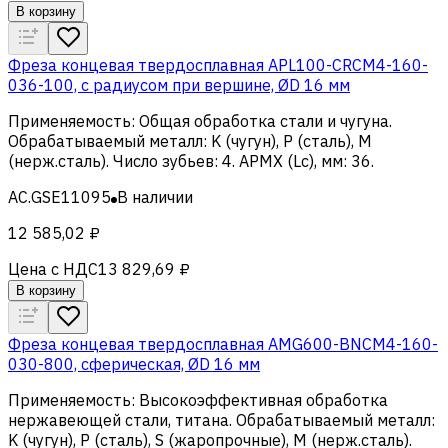
В корзину
Фреза концевая твердосплавная APL100-CRCM4-160-
036-100, с радиусом при вершине, ØD 16 мм
Применяемость
:
Общая обработка стали и чугуна
.
Обрабатываемый металл
:
K (чугун), Р (сталь), M
(нерж.сталь)
.
Число зубьев
:
4
.
APMX (Lc), мм
:
36
.
AC.GSE11095
В наличии
12 585,02 ₽
Цена с НДС
13 829,69 ₽
В корзину
Фреза концевая твердосплавная AMG600-BNCM4-160-
030-800, сферическая, ØD 16 мм
Применяемость
:
Высокоэффективная обработка
нержавеющей стали, титана
.
Обрабатываемый металл
:
K (чугун), Р (сталь), S (жаропрочные), M (нерж.сталь)
.