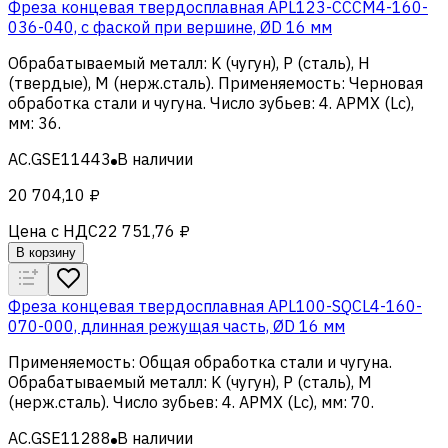
Фреза концевая твердосплавная APL123-CCCM4-160-
036-040, с фаской при вершине, ØD 16 мм
Обрабатываемый металл
:
K (чугун), Р (сталь), H
(твердые), M (нерж.сталь)
.
Применяемость
:
Черновая
обработка стали и чугуна
.
Число зубьев
:
4
.
APMX (Lc),
мм
:
36
.
AC.GSE11443
В наличии
20 704,10 ₽
Цена с НДС
22 751,76 ₽
В корзину
Фреза концевая твердосплавная APL100-SQCL4-160-
070-000, длинная режущая часть, ØD 16 мм
Применяемость
:
Общая обработка стали и чугуна
.
Обрабатываемый металл
:
K (чугун), Р (сталь), M
(нерж.сталь)
.
Число зубьев
:
4
.
APMX (Lc), мм
:
70
.
AC.GSE11288
В наличии