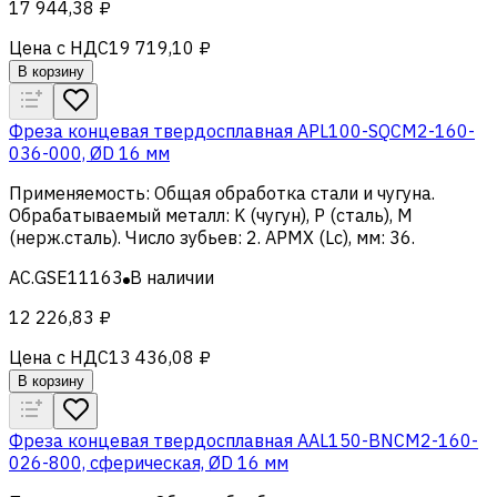
17 944,38 ₽
Цена с НДС
19 719,10 ₽
В корзину
Фреза концевая твердосплавная APL100-SQCM2-160-
036-000, ØD 16 мм
Применяемость
:
Общая обработка стали и чугуна
.
Обрабатываемый металл
:
K (чугун), Р (сталь), M
(нерж.сталь)
.
Число зубьев
:
2
.
APMX (Lc), мм
:
36
.
AC.GSE11163
В наличии
12 226,83 ₽
Цена с НДС
13 436,08 ₽
В корзину
Фреза концевая твердосплавная AAL150-BNCM2-160-
026-800, сферическая, ØD 16 мм