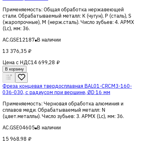
Применяемость
:
Общая обработка нержавеющей
стали
.
Обрабатываемый металл
:
K (чугун), Р (сталь), S
(жаропрочные), M (нерж.сталь)
.
Число зубьев
:
4
.
APMX
(Lc), мм
:
36
.
AC.GSE12187
В наличии
13 376,35 ₽
Цена с НДС
14 699,28 ₽
В корзину
Фреза концевая твердосплавная BAL01-CRCM3-160-
036-030, с радиусом при вершине, ØD 16 мм
Применяемость
:
Черновая обработка алюминия и
сплавов меди
.
Обрабатываемый металл
:
N
(цвет.металлы)
.
Число зубьев
:
3
.
APMX (Lc), мм
:
36
.
AC.GSE04605
В наличии
15 968,98 ₽