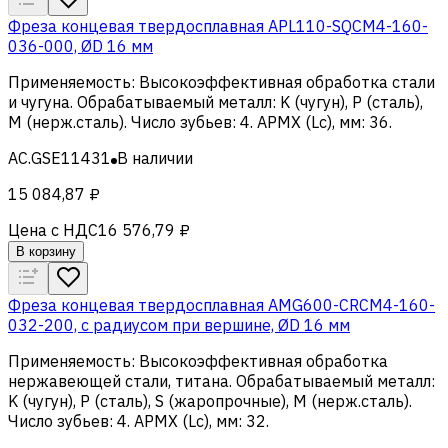
Фреза концевая твердосплавная APL110-SQCM4-160-
036-000, ØD 16 мм
Применяемость
:
Высокоэффективная обработка стали
и чугуна
.
Обрабатываемый металл
:
K (чугун), Р (сталь),
M (нерж.сталь)
.
Число зубьев
:
4
.
APMX (Lc), мм
:
36
.
AC.GSE11431
В наличии
15 084,87 ₽
Цена с НДС
16 576,79 ₽
В корзину
Фреза концевая твердосплавная AMG600-CRCM4-160-
032-200, с радиусом при вершине, ØD 16 мм
Применяемость
:
Высокоэффективная обработка
нержавеющей стали, титана
.
Обрабатываемый металл
:
K (чугун), Р (сталь), S (жаропрочные), M (нерж.сталь)
.
Число зубьев
:
4
.
APMX (Lc), мм
:
32
.