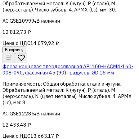
Обрабатываемый металл
:
K (чугун), Р (сталь), M
(нерж.сталь)
.
Число зубьев
:
4
.
APMX (Lc), мм
:
30
.
AC.GSE10999
В наличии
12 812,73 ₽
Цена с НДС
14 079,92 ₽
В корзину
Фреза концевая твердосплавная APL100-HACM4-160-
008-090, фасочная 45 (90) градусов, ØD 16 мм
Применяемость
:
Общая обработка стали и чугуна
.
Обрабатываемый металл
:
K (чугун), Р (сталь), M
(нерж.сталь), N (цвет.металлы)
.
Число зубьев
:
4
.
APMX
(Lc), мм
:
8
.
AC.GSE12285
В наличии
12 433,48 ₽
Цена с НДС
13 663,17 ₽