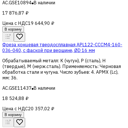
AC.GSE10894
В наличии
17 876,87 ₽
Цена с НДС
19 644,90 ₽
В корзину
Фреза концевая твердосплавная APL122-CCCM4-160-
036-040, с фаской при вершине, ØD 16 мм
Обрабатываемый металл
:
K (чугун), Р (сталь), H
(твердые), M (нерж.сталь)
.
Применяемость
:
Черновая
обработка стали и чугуна
.
Число зубьев
:
4
.
APMX (Lc),
мм
:
36
.
AC.GSE11437
В наличии
18 524,88 ₽
Цена с НДС
20 357,02 ₽
В корзину