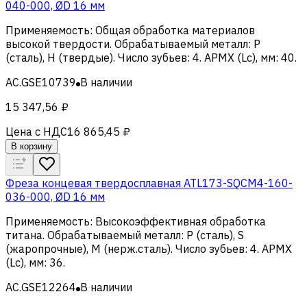
040-000, ØD 16 мм
Применяемость
:
Общая обработка материалов
высокой твердости
.
Обрабатываемый металл
:
Р
(сталь), H (твердые)
.
Число зубьев
:
4
.
APMX (Lc), мм
:
40
.
AC.GSE10739
В наличии
15 347,56 ₽
Цена с НДС
16 865,45 ₽
В корзину
Фреза концевая твердосплавная ATL173-SQCM4-160-
036-000, ØD 16 мм
Применяемость
:
Высокоэффективная обработка
титана
.
Обрабатываемый металл
:
Р (сталь), S
(жаропрочные), M (нерж.сталь)
.
Число зубьев
:
4
.
APMX
(Lc), мм
:
36
.
AC.GSE12264
В наличии