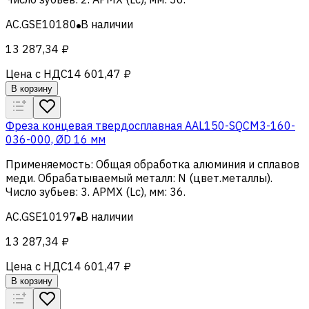
AC.GSE10180
В наличии
13 287,34 ₽
Цена с НДС
14 601,47 ₽
В корзину
Фреза концевая твердосплавная AAL150-SQCM3-160-
036-000, ØD 16 мм
Применяемость
:
Общая обработка алюминия и сплавов
меди
.
Обрабатываемый металл
:
N (цвет.металлы)
.
Число зубьев
:
3
.
APMX (Lc), мм
:
36
.
AC.GSE10197
В наличии
13 287,34 ₽
Цена с НДС
14 601,47 ₽
В корзину