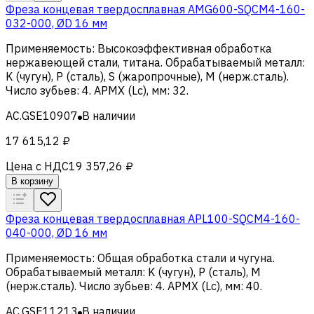
Фреза концевая твердосплавная AMG600-SQCM4-160-
032-000, ØD 16 мм
Применяемость
:
Высокоэффективная обработка
нержавеющей стали, титана
.
Обрабатываемый металл
:
K (чугун), Р (сталь), S (жаропрочные), M (нерж.сталь)
.
Число зубьев
:
4
.
APMX (Lc), мм
:
32
.
AC.GSE10907
В наличии
17 615,12 ₽
Цена с НДС
19 357,26 ₽
В корзину
Фреза концевая твердосплавная APL100-SQCM4-160-
040-000, ØD 16 мм
Применяемость
:
Общая обработка стали и чугуна
.
Обрабатываемый металл
:
K (чугун), Р (сталь), M
(нерж.сталь)
.
Число зубьев
:
4
.
APMX (Lc), мм
:
40
.
AC.GSE11213
В наличии