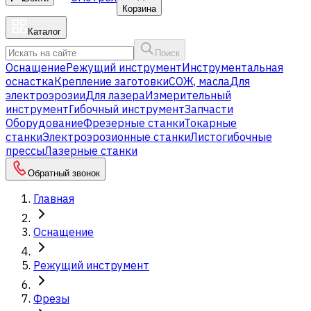
Корзина
Каталог
Поиск
Оснащение
Режущий инструмент
Инструментальная
оснастка
Крепление заготовки
СОЖ, масла
Для
электроэрозии
Для лазера
Измерительный
инструмент
Гибочный инструмент
Запчасти
Оборудование
Фрезерные станки
Токарные
станки
Электроэрозионные станки
Листогибочные
прессы
Лазерные станки
Обратный звонок
Главная
Оснащение
Режущий инструмент
Фрезы