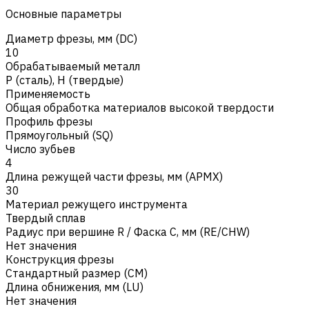
Основные параметры
Диаметр фрезы, мм (DC)
10
Обрабатываемый металл
Р (сталь)
,
H (твердые)
Применяемость
Общая обработка материалов высокой твердости
Профиль фрезы
Прямоугольный (SQ)
Число зубьев
4
Длина режущей части фрезы, мм (APMX)
30
Материал режущего инструмента
Твердый сплав
Радиус при вершине R / Фаска C, мм (RE/CHW)
Нет значения
Конструкция фрезы
Стандартный размер (CM)
Длина обнижения, мм (LU)
Нет значения