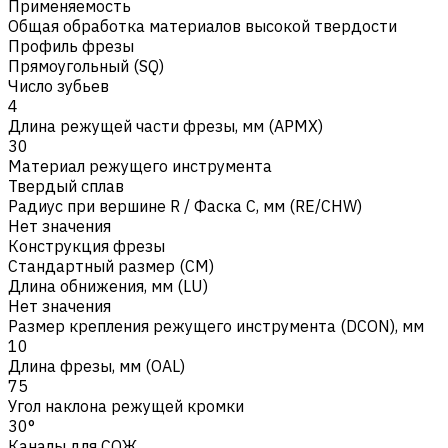
Применяемость
Общая обработка материалов высокой твердости
Профиль фрезы
Прямоугольный (SQ)
Число зубьев
4
Длина режущей части фрезы, мм (APMX)
30
Материал режущего инструмента
Твердый сплав
Радиус при вершине R / Фаска C, мм (RE/CHW)
Нет значения
Конструкция фрезы
Стандартный размер (CM)
Длина обнижения, мм (LU)
Нет значения
Размер крепления режущего инструмента (DCON), мм
10
Длина фрезы, мм (OAL)
75
Угол наклона режущей кромки
30°
Каналы для СОЖ