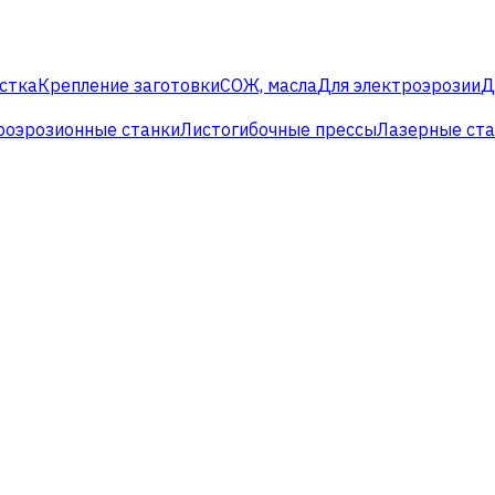
стка
Крепление заготовки
СОЖ, масла
Для электроэрозии
Д
роэрозионные станки
Листогибочные прессы
Лазерные ст