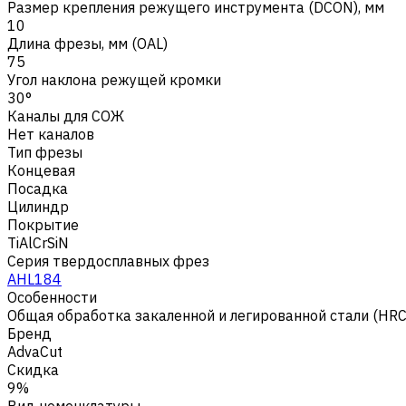
Размер крепления режущего инструмента (DCON), мм
10
Длина фрезы, мм (OAL)
75
Угол наклона режущей кромки
30°
Каналы для СОЖ
Нет каналов
Тип фрезы
Концевая
Посадка
Цилиндр
Покрытие
TiAlCrSiN
Серия твердосплавных фрез
AHL184
Особенности
Общая обработка закаленной и легированной стали (HR
Бренд
AdvaCut
Скидка
9%
Вид номенклатуры