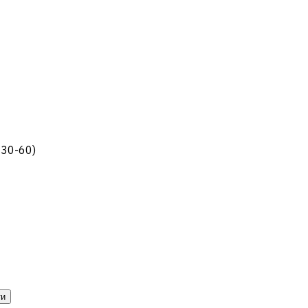
C30-60)
ти