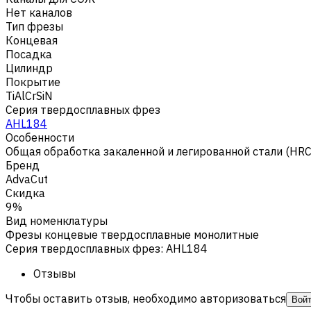
Нет каналов
Тип фрезы
Концевая
Посадка
Цилиндр
Покрытие
TiAlCrSiN
Серия твердосплавных фрез
AHL184
Особенности
Общая обработка закаленной и легированной стали (HR
Бренд
AdvaCut
Скидка
9%
Вид номенклатуры
Фрезы концевые твердосплавные монолитные
Серия твердосплавных фрез
:
AHL184
Отзывы
Чтобы оставить отзыв, необходимо авторизоваться
Вой