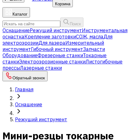
Корзина
Каталог
Поиск
Оснащение
Режущий инструмент
Инструментальная
оснастка
Крепление заготовки
СОЖ, масла
Для
электроэрозии
Для лазера
Измерительный
инструмент
Гибочный инструмент
Запчасти
Оборудование
Фрезерные станки
Токарные
станки
Электроэрозионные станки
Листогибочные
прессы
Лазерные станки
Обратный звонок
Главная
Оснащение
Режущий инструмент
Мини-резцы токарные