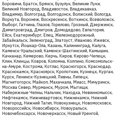
Боровичи, Братск, Брянск, Бузулук, Великие Луки,
Великий Новгород, Владивосток, Владикавказ,
Владимир, Волгоград, Волгодонск, Волжский, Вологда,
Воркута, Воронеж, Воскресенск, Воткинск, Всеволожск,
Выборг, Гатчина, Глазов, Горелово, Грозный, Дзержинск,
Димитровград, Дмитров, Домодедово, Евпатория,
Ейск, Екатеринбург, Елец, Железнодорожный,
Забайкальск, Зеленоград, Златоуст, Иваново, Ижевск,
Иркутск, Йошкар-Ола, Казань, Калининград, Калуга,
Каменск-Уральский, Каменск-Шахтинский, Камышин,
Качканар, Кемерово, Керчь, Киров, Кирово-Чепецк,
Клин, Клинцы, Ковров, Коломна, Колпино, Комсомольск-
на-Амуре, Кострома, Котлас, Красногорск, Краснодар,
Краснокамск, Красноярск, Кропоткин, Кузнецк, Курган,
Курск, Ленинск-Кузнецкий, Ливны, Липецк,
Магнитогорск, Майкоп, Махачкала, Миасс, Мичуринск,
Москва Север, Мурманск, Муром, Мытищи,
Набережные Челны, Нальчик, Находка, Невинномысск,
Нефтекамск, Нижневартовск, Нижнекамск, Нижний
Новгород, Нижний Тагил, Новокузнецк, Новомосковск,
Новороссийск, Новосибирск, Новоуральск,
Новочебоксарск, Новочеркасск, Новый Уренгой,