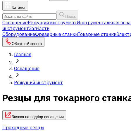
Каталог
Поиск
Оснащение
Режущий инструмент
Инструментальная осна
инструмент
Запчасти
Оборудование
Фрезерные станки
Токарные станки
Элект
Обратный звонок
Главная
Оснащение
Режущий инструмент
Резцы для токарного станк
Заявка на подбор оснащения
Проходные резцы