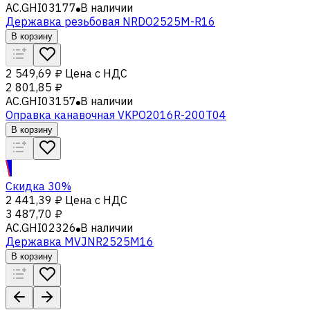
AC.GHI03177
В наличии
Державка резьбовая NRDO2525M-R16
В корзину
2 549,69 ₽
Цена с НДС
2 801,85 ₽
AC.GHI03157
В наличии
Оправка канавочная VKPO2016R-200T04
В корзину
Скидка 30%
2 441,39 ₽
Цена с НДС
3 487,70 ₽
AC.GHI02326
В наличии
Державка MVJNR2525M16
В корзину