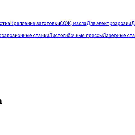
стка
Крепление заготовки
СОЖ, масла
Для электроэрозии
Д
роэрозионные станки
Листогибочные прессы
Лазерные ст
а