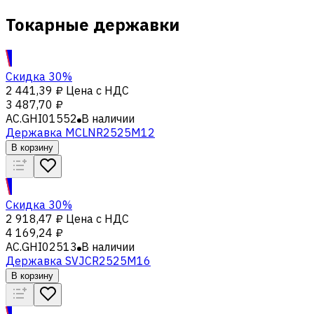
Токарные державки
Скидка 30%
2 441,39 ₽
Цена с НДС
3 487,70 ₽
AC.GHI01552
В наличии
Державка MCLNR2525M12
В корзину
Скидка 30%
2 918,47 ₽
Цена с НДС
4 169,24 ₽
AC.GHI02513
В наличии
Державка SVJCR2525M16
В корзину