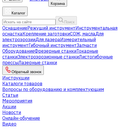
Корзина
Каталог
Поиск
Оснащение
Режущий инструмент
Инструментальная
оснастка
Крепление заготовки
СОЖ, масла
Для
электроэрозии
Для лазера
Измерительный
инструмент
Гибочный инструмент
Запчасти
Оборудование
Фрезерные станки
Токарные
станки
Электроэрозионные станки
Листогибочные
прессы
Лазерные станки
Обратный звонок
Инструкции
Каталоги товаров
Вопросы по оборудованию и комплектующим
Статьи
Мероприятия
Акции
Новости
Онлайн-обучение
Видео