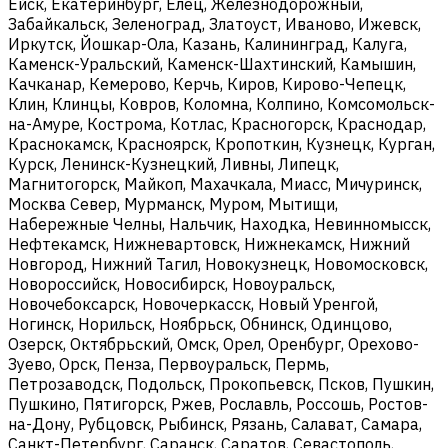
Ейск, Екатеринбург, Елец, Железнодорожный,
Забайкальск, Зеленоград, Златоуст, Иваново, Ижевск,
Иркутск, Йошкар-Ола, Казань, Калининград, Калуга,
Каменск-Уральский, Каменск-Шахтинский, Камышин,
Качканар, Кемерово, Керчь, Киров, Кирово-Чепецк,
Клин, Клинцы, Ковров, Коломна, Колпино, Комсомольск-
на-Амуре, Кострома, Котлас, Красногорск, Краснодар,
Краснокамск, Красноярск, Кропоткин, Кузнецк, Курган,
Курск, Ленинск-Кузнецкий, Ливны, Липецк,
Магнитогорск, Майкоп, Махачкала, Миасс, Мичуринск,
Москва Север, Мурманск, Муром, Мытищи,
Набережные Челны, Нальчик, Находка, Невинномысск,
Нефтекамск, Нижневартовск, Нижнекамск, Нижний
Новгород, Нижний Тагил, Новокузнецк, Новомосковск,
Новороссийск, Новосибирск, Новоуральск,
Новочебоксарск, Новочеркасск, Новый Уренгой,
Ногинск, Норильск, Ноябрьск, Обнинск, Одинцово,
Озерск, Октябрьский, Омск, Орел, Оренбург, Орехово-
Зуево, Орск, Пенза, Первоуральск, Пермь,
Петрозаводск, Подольск, Прокопьевск, Псков, Пушкин,
Пушкино, Пятигорск, Ржев, Рославль, Россошь, Ростов-
на-Дону, Рубцовск, Рыбинск, Рязань, Салават, Самара,
Санкт-Петербург, Саранск, Саратов, Севастополь,