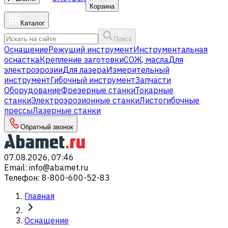
Корзина
Каталог
Поиск
Оснащение
Режущий инструмент
Инструментальная
оснастка
Крепление заготовки
СОЖ, масла
Для
электроэрозии
Для лазера
Измерительный
инструмент
Гибочный инструмент
Запчасти
Оборудование
Фрезерные станки
Токарные
станки
Электроэрозионные станки
Листогибочные
прессы
Лазерные станки
Обратный звонок
07.08.2026, 07:46
Email
:
info@abamet.ru
Телефон
:
8-800-600-52-83
Главная
Оснащение