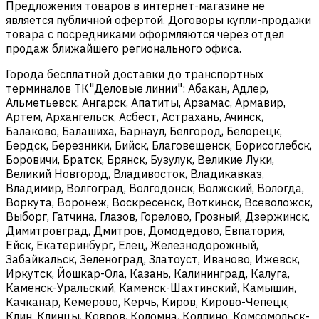
Предложения товаров в интернет-магазине не
является публичной офертой. Договоры купли-продажи
товара с посредниками оформляются через отдел
продаж ближайшего регионального офиса.
Города бесплатной доставки до транспортных
терминалов ТК"Деловые линии": Абакан, Адлер,
Альметьевск, Ангарск, Апатиты, Арзамас, Армавир,
Артем, Архангельск, Асбест, Астрахань, Ачинск,
Балаково, Балашиха, Барнаул, Белгород, Белорецк,
Бердск, Березники, Бийск, Благовещенск, Борисоглебск,
Боровичи, Братск, Брянск, Бузулук, Великие Луки,
Великий Новгород, Владивосток, Владикавказ,
Владимир, Волгоград, Волгодонск, Волжский, Вологда,
Воркута, Воронеж, Воскресенск, Воткинск, Всеволожск,
Выборг, Гатчина, Глазов, Горелово, Грозный, Дзержинск,
Димитровград, Дмитров, Домодедово, Евпатория,
Ейск, Екатеринбург, Елец, Железнодорожный,
Забайкальск, Зеленоград, Златоуст, Иваново, Ижевск,
Иркутск, Йошкар-Ола, Казань, Калининград, Калуга,
Каменск-Уральский, Каменск-Шахтинский, Камышин,
Качканар, Кемерово, Керчь, Киров, Кирово-Чепецк,
Клин, Клинцы, Ковров, Коломна, Колпино, Комсомольск-