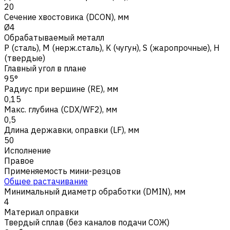
20
Сечение хвостовика (DCON), мм
Ø4
Обрабатываемый металл
Р (сталь)
,
M (нерж.сталь)
,
K (чугун)
,
S (жаропрочные)
,
H
(твердые)
Главный угол в плане
95°
Радиус при вершине (RE), мм
0,15
Макс. глубина (CDX/WF2), мм
0,5
Длина державки, оправки (LF), мм
50
Исполнение
Правое
Применяемость мини-резцов
Общее растачивание
Минимальный диаметр обработки (DMIN), мм
4
Материал оправки
Твердый сплав (без каналов подачи СОЖ)