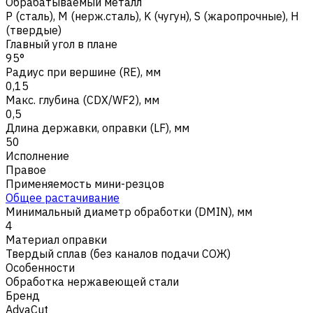
Обрабатываемый металл
Р (сталь)
,
M (нерж.сталь)
,
K (чугун)
,
S (жаропрочные)
,
H
(твердые)
Главный угол в плане
95°
Радиус при вершине (RE), мм
0,15
Макс. глубина (CDX/WF2), мм
0,5
Длина державки, оправки (LF), мм
50
Исполнение
Правое
Применяемость мини-резцов
Общее растачивание
Минимальный диаметр обработки (DMIN), мм
4
Материал оправки
Твердый сплав (без каналов подачи СОЖ)
Особенности
Обработка нержавеющей стали
Бренд
AdvaCut