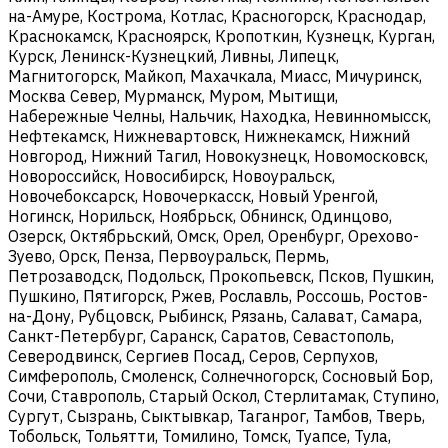
на-Амуре, Кострома, Котлас, Красногорск, Краснодар,
Краснокамск, Красноярск, Кропоткин, Кузнецк, Курган,
Курск, Ленинск-Кузнецкий, Ливны, Липецк,
Магнитогорск, Майкоп, Махачкала, Миасс, Мичуринск,
Москва Север, Мурманск, Муром, Мытищи,
Набережные Челны, Нальчик, Находка, Невинномысск,
Нефтекамск, Нижневартовск, Нижнекамск, Нижний
Новгород, Нижний Тагил, Новокузнецк, Новомосковск,
Новороссийск, Новосибирск, Новоуральск,
Новочебоксарск, Новочеркасск, Новый Уренгой,
Ногинск, Норильск, Ноябрьск, Обнинск, Одинцово,
Озерск, Октябрьский, Омск, Орел, Оренбург, Орехово-
Зуево, Орск, Пенза, Первоуральск, Пермь,
Петрозаводск, Подольск, Прокопьевск, Псков, Пушкин,
Пушкино, Пятигорск, Ржев, Рославль, Россошь, Ростов-
на-Дону, Рубцовск, Рыбинск, Рязань, Салават, Самара,
Санкт-Петербург, Саранск, Саратов, Севастополь,
Северодвинск, Сергиев Посад, Серов, Серпухов,
Симферополь, Смоленск, Солнечногорск, Сосновый Бор,
Сочи, Ставрополь, Старый Оскол, Стерлитамак, Ступино,
Сургут, Сызрань, Сыктывкар, Таганрог, Тамбов, Тверь,
Тобольск, Тольятти, Томилино, Томск, Туапсе, Тула,