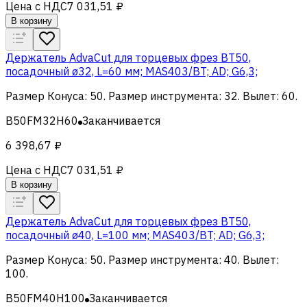
Цена с НДС
7 031,51 ₽
В корзину
Держатель AdvaCut для торцевых фрез BT50,
посадочный ø32, L=60 мм; MAS403/BT; AD; G6,3;
Размер Конуса
:
50
.
Размер инструмента
:
32
.
Вылет
:
60
.
B50FM32H60
Заканчивается
6 398,67 ₽
Цена с НДС
7 031,51 ₽
В корзину
Держатель AdvaCut для торцевых фрез BT50,
посадочный ø40, L=100 мм; MAS403/BT; AD; G6,3;
Размер Конуса
:
50
.
Размер инструмента
:
40
.
Вылет
:
100
.
B50FM40H100
Заканчивается