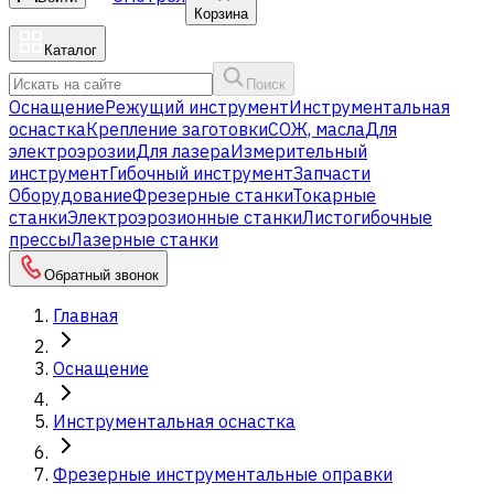
Корзина
Каталог
Поиск
Оснащение
Режущий инструмент
Инструментальная
оснастка
Крепление заготовки
СОЖ, масла
Для
электроэрозии
Для лазера
Измерительный
инструмент
Гибочный инструмент
Запчасти
Оборудование
Фрезерные станки
Токарные
станки
Электроэрозионные станки
Листогибочные
прессы
Лазерные станки
Обратный звонок
Главная
Оснащение
Инструментальная оснастка
Фрезерные инструментальные оправки