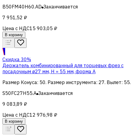
B50FM40H60.AD
Заканчивается
7 951,52 ₽
Цена с НДС
15 903,05 ₽
В корзину
Скидка 30%
Держатель комбинированный для торцевых фрез с
посадочным ø27 мм, H = 55 мм, форма A
Размер Конуса
:
50
.
Размер инструмента
:
27
.
Вылет
:
55
.
S50FC27H55.A
Заканчивается
9 083,89 ₽
Цена с НДС
12 976,98 ₽
В корзину