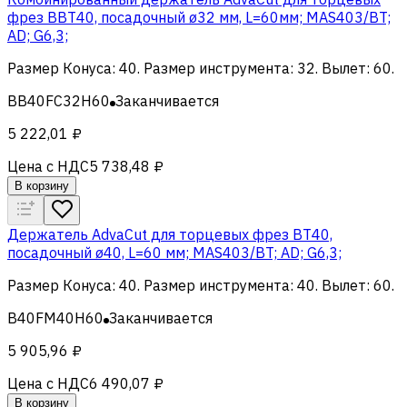
фрез BBT40, посадочный ø32 мм, L=60мм; MAS403/BT;
AD; G6,3;
Размер Конуса
:
40
.
Размер инструмента
:
32
.
Вылет
:
60
.
BB40FC32H60
Заканчивается
5 222,01 ₽
Цена с НДС
5 738,48 ₽
В корзину
Держатель AdvaCut для торцевых фрез BT40,
посадочный ø40, L=60 мм; MAS403/BT; AD; G6,3;
Размер Конуса
:
40
.
Размер инструмента
:
40
.
Вылет
:
60
.
B40FM40H60
Заканчивается
5 905,96 ₽
Цена с НДС
6 490,07 ₽
В корзину