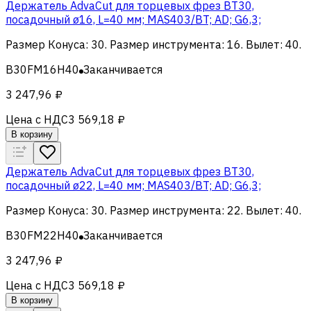
Держатель AdvaCut для торцевых фрез BT30,
посадочный ø16, L=40 мм; MAS403/BT; AD; G6,3;
Размер Конуса
:
30
.
Размер инструмента
:
16
.
Вылет
:
40
.
B30FM16H40
Заканчивается
3 247,96 ₽
Цена с НДС
3 569,18 ₽
В корзину
Держатель AdvaCut для торцевых фрез BT30,
посадочный ø22, L=40 мм; MAS403/BT; AD; G6,3;
Размер Конуса
:
30
.
Размер инструмента
:
22
.
Вылет
:
40
.
B30FM22H40
Заканчивается
3 247,96 ₽
Цена с НДС
3 569,18 ₽
В корзину