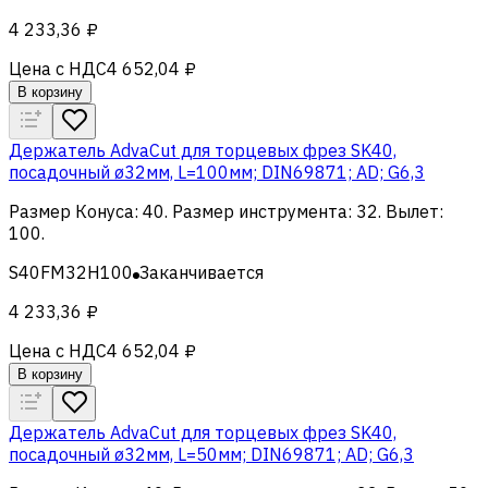
4 233,36 ₽
Цена с НДС
4 652,04 ₽
В корзину
Держатель AdvaCut для торцевых фрез SK40,
посадочный ø32мм, L=100мм; DIN69871; AD; G6,3
Размер Конуса
:
40
.
Размер инструмента
:
32
.
Вылет
:
100
.
S40FM32H100
Заканчивается
4 233,36 ₽
Цена с НДС
4 652,04 ₽
В корзину
Держатель AdvaCut для торцевых фрез SK40,
посадочный ø32мм, L=50мм; DIN69871; AD; G6,3