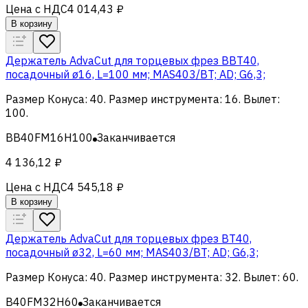
Цена с НДС
4 014,43 ₽
В корзину
Держатель AdvaCut для торцевых фрез BBT40,
посадочный ø16, L=100 мм; MAS403/BT; AD; G6,3;
Размер Конуса
:
40
.
Размер инструмента
:
16
.
Вылет
:
100
.
BB40FM16H100
Заканчивается
4 136,12 ₽
Цена с НДС
4 545,18 ₽
В корзину
Держатель AdvaCut для торцевых фрез BT40,
посадочный ø32, L=60 мм; MAS403/BT; AD; G6,3;
Размер Конуса
:
40
.
Размер инструмента
:
32
.
Вылет
:
60
.
B40FM32H60
Заканчивается