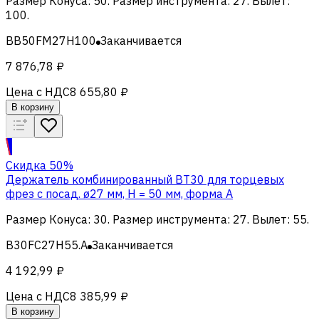
Размер Конуса
:
50
.
Размер инструмента
:
27
.
Вылет
:
100
.
BB50FM27H100
Заканчивается
7 876,78 ₽
Цена с НДС
8 655,80 ₽
В корзину
Скидка 50%
Держатель комбинированный BT30 для торцевых
фрез с посад. ø27 мм, H = 50 мм, форма A
Размер Конуса
:
30
.
Размер инструмента
:
27
.
Вылет
:
55
.
B30FC27H55.A
Заканчивается
4 192,99 ₽
Цена с НДС
8 385,99 ₽
В корзину