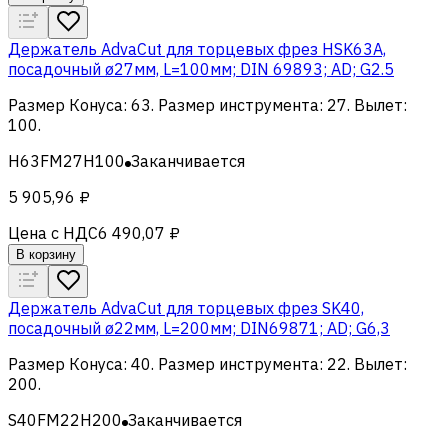
Держатель AdvaCut для торцевых фрез HSK63A,
посадочный ø27мм, L=100мм; DIN 69893; AD; G2.5
Размер Конуса
:
63
.
Размер инструмента
:
27
.
Вылет
:
100
.
H63FM27H100
Заканчивается
5 905,96 ₽
Цена с НДС
6 490,07 ₽
В корзину
Держатель AdvaCut для торцевых фрез SK40,
посадочный ø22мм, L=200мм; DIN69871; AD; G6,3
Размер Конуса
:
40
.
Размер инструмента
:
22
.
Вылет
:
200
.
S40FM22H200
Заканчивается