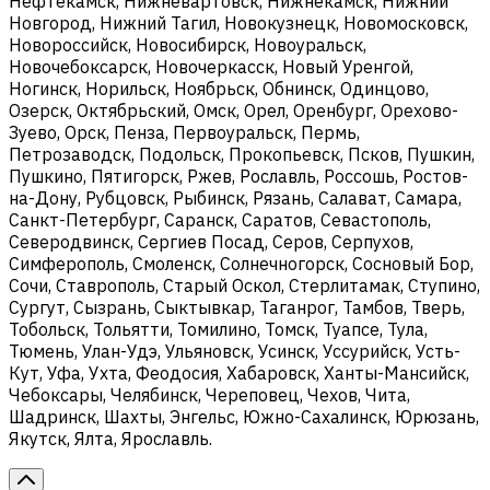
Нефтекамск, Нижневартовск, Нижнекамск, Нижний
Новгород, Нижний Тагил, Новокузнецк, Новомосковск,
Новороссийск, Новосибирск, Новоуральск,
Новочебоксарск, Новочеркасск, Новый Уренгой,
Ногинск, Норильск, Ноябрьск, Обнинск, Одинцово,
Озерск, Октябрьский, Омск, Орел, Оренбург, Орехово-
Зуево, Орск, Пенза, Первоуральск, Пермь,
Петрозаводск, Подольск, Прокопьевск, Псков, Пушкин,
Пушкино, Пятигорск, Ржев, Рославль, Россошь, Ростов-
на-Дону, Рубцовск, Рыбинск, Рязань, Салават, Самара,
Санкт-Петербург, Саранск, Саратов, Севастополь,
Северодвинск, Сергиев Посад, Серов, Серпухов,
Симферополь, Смоленск, Солнечногорск, Сосновый Бор,
Сочи, Ставрополь, Старый Оскол, Стерлитамак, Ступино,
Сургут, Сызрань, Сыктывкар, Таганрог, Тамбов, Тверь,
Тобольск, Тольятти, Томилино, Томск, Туапсе, Тула,
Тюмень, Улан-Удэ, Ульяновск, Усинск, Уссурийск, Усть-
Кут, Уфа, Ухта, Феодосия, Хабаровск, Ханты-Мансийск,
Чебоксары, Челябинск, Череповец, Чехов, Чита,
Шадринск, Шахты, Энгельс, Южно-Сахалинск, Юрюзань,
Якутск, Ялта, Ярославль.