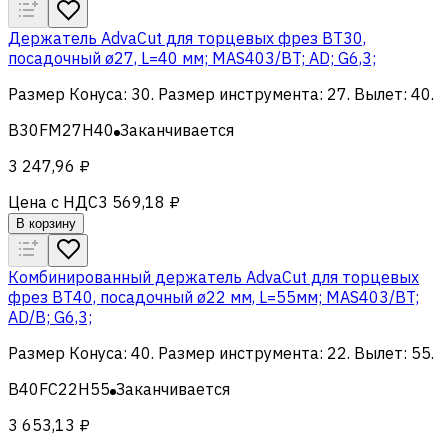
Держатель AdvaCut для торцевых фрез BT30,
посадочный ø27, L=40 мм; MAS403/BT; AD; G6,3;
Размер Конуса
:
30
.
Размер инструмента
:
27
.
Вылет
:
40
.
B30FM27H40
Заканчивается
3 247,96 ₽
Цена с НДС
3 569,18 ₽
В корзину
Комбинированный держатель AdvaCut для торцевых
фрез BT40, посадочный ø22 мм, L=55мм; MAS403/BT;
AD/B; G6,3;
Размер Конуса
:
40
.
Размер инструмента
:
22
.
Вылет
:
55
.
B40FC22H55
Заканчивается
3 653,13 ₽