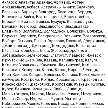
Ангарск, Апатиты, Арзамас, Армавир, Артем,
Архангельск, Асбест, Астрахань, Ачинск, Балаково,
Балашиха, Барнаул, Белгород, Белорецк, Бердск,
Березники, Бийск, Благовещенск, Борисоглебск,
Боровичи, Братск, Брянск, Бузулук, Великие Луки,
Великий Новгород, Владивосток, Владикавказ,
Владимир, Волгоград, Волгодонск, Волжский, Вологда,
Воркута, Воронеж, Воскресенск, Воткинск, Всеволожск,
Выборг, Гатчина, Глазов, Горелово, Грозный, Дзержинск,
Димитровград, Дмитров, Домодедово, Евпатория,
Ейск, Екатеринбург, Елец, Железнодорожный,
Забайкальск, Зеленоград, Златоуст, Иваново, Ижевск,
Иркутск, Йошкар-Ола, Казань, Калининград, Калуга,
Каменск-Уральский, Каменск-Шахтинский, Камышин,
Качканар, Кемерово, Керчь, Киров, Кирово-Чепецк,
Клин, Клинцы, Ковров, Коломна, Колпино, Комсомольск-
на-Амуре, Кострома, Котлас, Красногорск, Краснодар,
Краснокамск, Красноярск, Кропоткин, Кузнецк, Курган,
Курск, Ленинск-Кузнецкий, Ливны, Липецк,
Магнитогорск, Майкоп, Махачкала, Миасс, Мичуринск,
Москва Север, Мурманск, Муром, Мытищи,
Набережные Челны, Нальчик, Находка, Невинномысск,