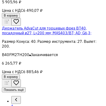
5 905,96 ₽
Цена с НДС
6 490,07 ₽
В корзину
Держатель AdvaCut для торцевых фрез BT40,
посадочный ø27, L=200 мм; MAS403/BT; AD; G6,3;
Размер Конуса
:
40
.
Размер инструмента
:
27
.
Вылет
:
200
.
B40FM27H200
Заканчивается
6 265,77 ₽
Цена с НДС
6 885,46 ₽
В корзину
Показать ещё