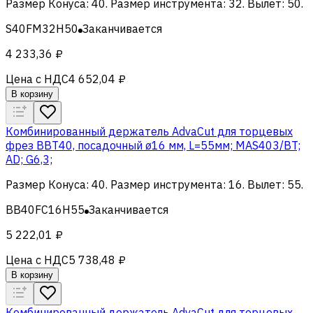
Размер Конуса
:
40
.
Размер инструмента
:
32
.
Вылет
:
50
.
S40FM32H50
Заканчивается
4 233,36 ₽
Цена с НДС
4 652,04 ₽
В корзину
Комбинированный держатель AdvaCut для торцевых
фрез BBT40, посадочный ø16 мм, L=55мм; MAS403/BT;
AD; G6,3;
Размер Конуса
:
40
.
Размер инструмента
:
16
.
Вылет
:
55
.
BB40FC16H55
Заканчивается
5 222,01 ₽
Цена с НДС
5 738,48 ₽
В корзину
Комбинированный держатель AdvaCut для торцевых