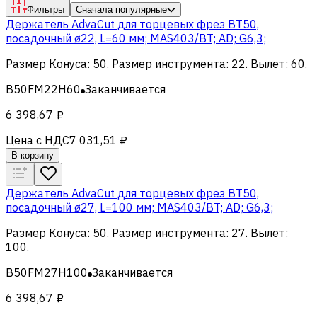
Фильтры
Сначала популярные
Держатель AdvaCut для торцевых фрез BT50,
посадочный ø22, L=60 мм; MAS403/BT; AD; G6,3;
Размер Конуса
:
50
.
Размер инструмента
:
22
.
Вылет
:
60
.
B50FM22H60
Заканчивается
6 398,67 ₽
Цена с НДС
7 031,51 ₽
В корзину
Держатель AdvaCut для торцевых фрез BT50,
посадочный ø27, L=100 мм; MAS403/BT; AD; G6,3;
Размер Конуса
:
50
.
Размер инструмента
:
27
.
Вылет
:
100
.
B50FM27H100
Заканчивается
6 398,67 ₽