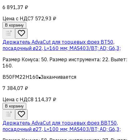
6 891,37 ₽
Цена с НДС
7 572,93 ₽
В корзину
Держатель AdvaCut для торцевых фрез BT50,
посадочный ø22, L=160 мм; MAS403/BT; AD; G6,3;
Размер Конуса
:
50
.
Размер инструмента
:
22
.
Вылет
:
160
.
B50FM22H160
Заканчивается
7 384,07 ₽
Цена с НДС
8 114,37 ₽
В корзину
Держатель AdvaCut для торцевых фрез BBT50,
посадочный ø27, L=100 мм; MAS403/BT; AD; G6,3;