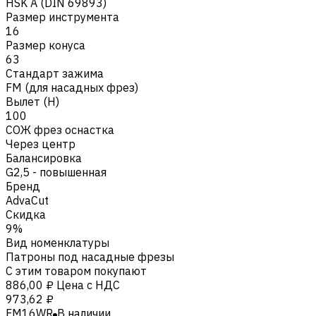
HSK A (DIN 69893)
Размер инструмента
16
Размер конуса
63
Стандарт зажима
FM (для насадных фрез)
Вылет (H)
100
СОЖ фрез оснастка
Через центр
Балансировка
G2,5 - повышенная
Бренд
AdvaCut
Скидка
9%
Вид номенклатуры
Патроны под насадные фрезы
С этим товаром покупают
886,00 ₽
Цена с НДС
973,62 ₽
FM16WR
В наличии