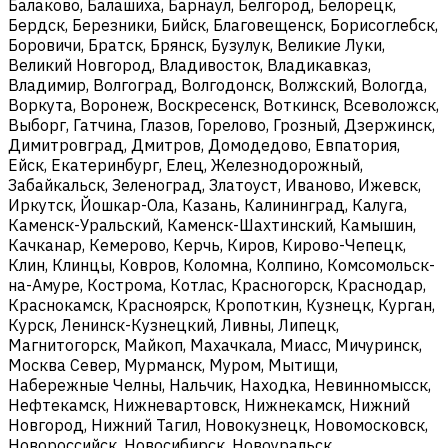
Балаково, Балашиха, Барнаул, Белгород, Белорецк,
Бердск, Березники, Бийск, Благовещенск, Борисоглебск,
Боровичи, Братск, Брянск, Бузулук, Великие Луки,
Великий Новгород, Владивосток, Владикавказ,
Владимир, Волгоград, Волгодонск, Волжский, Вологда,
Воркута, Воронеж, Воскресенск, Воткинск, Всеволожск,
Выборг, Гатчина, Глазов, Горелово, Грозный, Дзержинск,
Димитровград, Дмитров, Домодедово, Евпатория,
Ейск, Екатеринбург, Елец, Железнодорожный,
Забайкальск, Зеленоград, Златоуст, Иваново, Ижевск,
Иркутск, Йошкар-Ола, Казань, Калининград, Калуга,
Каменск-Уральский, Каменск-Шахтинский, Камышин,
Качканар, Кемерово, Керчь, Киров, Кирово-Чепецк,
Клин, Клинцы, Ковров, Коломна, Колпино, Комсомольск-
на-Амуре, Кострома, Котлас, Красногорск, Краснодар,
Краснокамск, Красноярск, Кропоткин, Кузнецк, Курган,
Курск, Ленинск-Кузнецкий, Ливны, Липецк,
Магнитогорск, Майкоп, Махачкала, Миасс, Мичуринск,
Москва Север, Мурманск, Муром, Мытищи,
Набережные Челны, Нальчик, Находка, Невинномысск,
Нефтекамск, Нижневартовск, Нижнекамск, Нижний
Новгород, Нижний Тагил, Новокузнецк, Новомосковск,
Новороссийск, Новосибирск, Новоуральск,