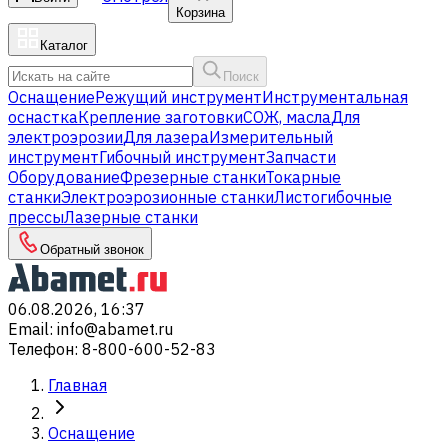
Корзина
Каталог
Поиск
Оснащение
Режущий инструмент
Инструментальная
оснастка
Крепление заготовки
СОЖ, масла
Для
электроэрозии
Для лазера
Измерительный
инструмент
Гибочный инструмент
Запчасти
Оборудование
Фрезерные станки
Токарные
станки
Электроэрозионные станки
Листогибочные
прессы
Лазерные станки
Обратный звонок
06.08.2026, 16:37
Email
:
info@abamet.ru
Телефон
:
8-800-600-52-83
Главная
Оснащение