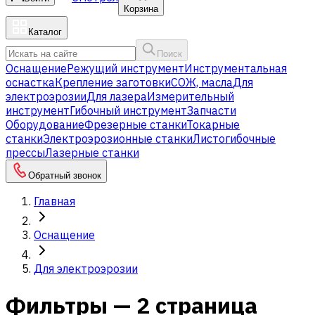
Корзина
Каталог
Поиск
Оснащение
Режущий инструмент
Инструментальная
оснастка
Крепление заготовки
СОЖ, масла
Для
электроэрозии
Для лазера
Измерительный
инструмент
Гибочный инструмент
Запчасти
Оборудование
Фрезерные станки
Токарные
станки
Электроэрозионные станки
Листогибочные
прессы
Лазерные станки
Обратный звонок
Главная
Оснащение
Для электроэрозии
Фильтры — 2 страница