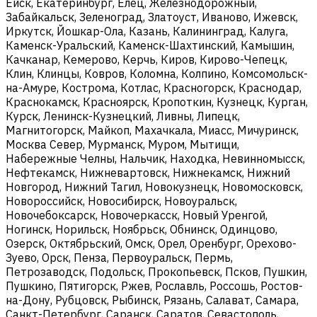
Ейск, Екатеринбург, Елец, Железнодорожный,
Забайкальск, Зеленоград, Златоуст, Иваново, Ижевск,
Иркутск, Йошкар-Ола, Казань, Калининград, Калуга,
Каменск-Уральский, Каменск-Шахтинский, Камышин,
Качканар, Кемерово, Керчь, Киров, Кирово-Чепецк,
Клин, Клинцы, Ковров, Коломна, Колпино, Комсомольск-
на-Амуре, Кострома, Котлас, Красногорск, Краснодар,
Краснокамск, Красноярск, Кропоткин, Кузнецк, Курган,
Курск, Ленинск-Кузнецкий, Ливны, Липецк,
Магнитогорск, Майкоп, Махачкала, Миасс, Мичуринск,
Москва Север, Мурманск, Муром, Мытищи,
Набережные Челны, Нальчик, Находка, Невинномысск,
Нефтекамск, Нижневартовск, Нижнекамск, Нижний
Новгород, Нижний Тагил, Новокузнецк, Новомосковск,
Новороссийск, Новосибирск, Новоуральск,
Новочебоксарск, Новочеркасск, Новый Уренгой,
Ногинск, Норильск, Ноябрьск, Обнинск, Одинцово,
Озерск, Октябрьский, Омск, Орел, Оренбург, Орехово-
Зуево, Орск, Пенза, Первоуральск, Пермь,
Петрозаводск, Подольск, Прокопьевск, Псков, Пушкин,
Пушкино, Пятигорск, Ржев, Рославль, Россошь, Ростов-
на-Дону, Рубцовск, Рыбинск, Рязань, Салават, Самара,
Санкт-Петербург, Саранск, Саратов, Севастополь,