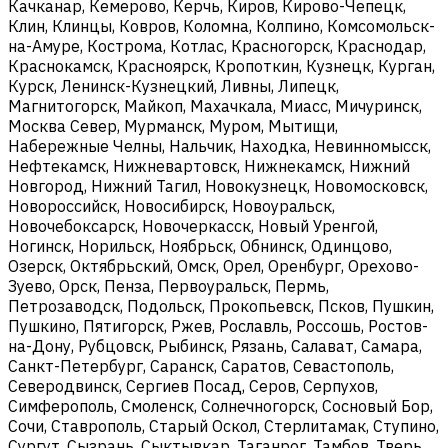
Качканар, Кемерово, Керчь, Киров, Кирово-Чепецк,
Клин, Клинцы, Ковров, Коломна, Колпино, Комсомольск-
на-Амуре, Кострома, Котлас, Красногорск, Краснодар,
Краснокамск, Красноярск, Кропоткин, Кузнецк, Курган,
Курск, Ленинск-Кузнецкий, Ливны, Липецк,
Магнитогорск, Майкоп, Махачкала, Миасс, Мичуринск,
Москва Север, Мурманск, Муром, Мытищи,
Набережные Челны, Нальчик, Находка, Невинномысск,
Нефтекамск, Нижневартовск, Нижнекамск, Нижний
Новгород, Нижний Тагил, Новокузнецк, Новомосковск,
Новороссийск, Новосибирск, Новоуральск,
Новочебоксарск, Новочеркасск, Новый Уренгой,
Ногинск, Норильск, Ноябрьск, Обнинск, Одинцово,
Озерск, Октябрьский, Омск, Орел, Оренбург, Орехово-
Зуево, Орск, Пенза, Первоуральск, Пермь,
Петрозаводск, Подольск, Прокопьевск, Псков, Пушкин,
Пушкино, Пятигорск, Ржев, Рославль, Россошь, Ростов-
на-Дону, Рубцовск, Рыбинск, Рязань, Салават, Самара,
Санкт-Петербург, Саранск, Саратов, Севастополь,
Северодвинск, Сергиев Посад, Серов, Серпухов,
Симферополь, Смоленск, Солнечногорск, Сосновый Бор,
Сочи, Ставрополь, Старый Оскол, Стерлитамак, Ступино,
Сургут, Сызрань, Сыктывкар, Таганрог, Тамбов, Тверь,