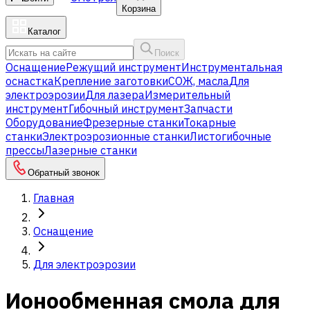
Корзина
Каталог
Поиск
Оснащение
Режущий инструмент
Инструментальная
оснастка
Крепление заготовки
СОЖ, масла
Для
электроэрозии
Для лазера
Измерительный
инструмент
Гибочный инструмент
Запчасти
Оборудование
Фрезерные станки
Токарные
станки
Электроэрозионные станки
Листогибочные
прессы
Лазерные станки
Обратный звонок
Главная
Оснащение
Для электроэрозии
Ионообменная смола для