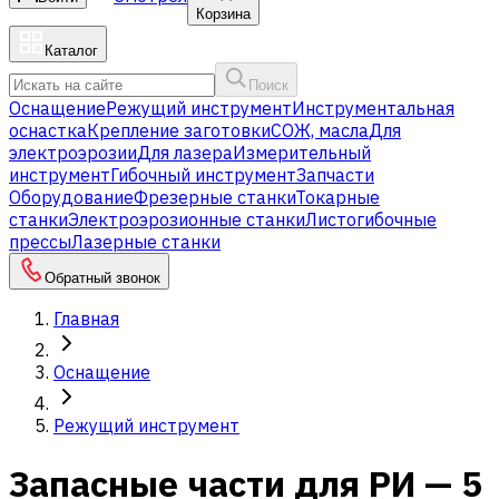
Корзина
Каталог
Поиск
Оснащение
Режущий инструмент
Инструментальная
оснастка
Крепление заготовки
СОЖ, масла
Для
электроэрозии
Для лазера
Измерительный
инструмент
Гибочный инструмент
Запчасти
Оборудование
Фрезерные станки
Токарные
станки
Электроэрозионные станки
Листогибочные
прессы
Лазерные станки
Обратный звонок
Главная
Оснащение
Режущий инструмент
Запасные части для РИ — 5