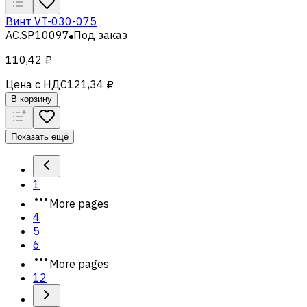
Винт VT-030-075
AC.SP.10097
Под заказ
110,42 ₽
Цена с НДС
121,34 ₽
В корзину
Показать ещё
1
More pages
4
5
6
More pages
12