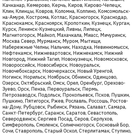
Качканар, Кемерово, Керчь, Киров, Кирово-Чепецк,
Клин, Клинцы, Ковров, Коломна, Колпино, Комсомольск-
на-Амуре, Кострома, Котлас, Красногорск, Краснодар,
Краснокамск, Красноярск, Кропоткин, Кузнецк, Курган,
Курск, Ленинск-Кузнецкий, Ливны, Липецк,
Магнитогорск, Майкоп, Махачкала, Миасс, Мичуринск,
Москва Север, Мурманск, Муром, Мытищи,
Набережные Челны, Нальчик, Находка, Невинномысск,
Нефтекамск, Нижневартовск, Нижнекамск, Нижний
Новгород, Нижний Тагил, Новокузнецк, Новомосковск,
Новороссийск, Новосибирск, Новоуральск,
Новочебоксарск, Новочеркасск, Новый Уренгой,
Ногинск, Норильск, Ноябрьск, Обнинск, Одинцово,
Озерск, Октябрьский, Омск, Орел, Оренбург, Орехово-
Зуево, Орск, Пенза, Первоуральск, Пермь,
Петрозаводск, Подольск, Прокопьевск, Псков, Пушкин,
Пушкино, Пятигорск, Ржев, Рославль, Россошь, Ростов-
на-Дону, Рубцовск, Рыбинск, Рязань, Салават, Самара,
Санкт-Петербург, Саранск, Саратов, Севастополь,
Северодвинск, Сергиев Посад, Серов, Серпухов,
Симферополь, Смоленск, Солнечногорск, Сосновый Бор,
Сочи, Ставрополь, Старый Оскол, Стерлитамак, Ступино,