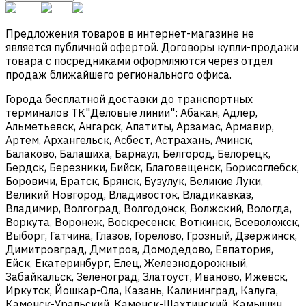
Предложения товаров в интернет-магазине не
является публичной офертой. Договоры купли-продажи
товара с посредниками оформляются через отдел
продаж ближайшего регионального офиса.
Города бесплатной доставки до транспортных
терминалов ТК"Деловые линии": Абакан, Адлер,
Альметьевск, Ангарск, Апатиты, Арзамас, Армавир,
Артем, Архангельск, Асбест, Астрахань, Ачинск,
Балаково, Балашиха, Барнаул, Белгород, Белорецк,
Бердск, Березники, Бийск, Благовещенск, Борисоглебск,
Боровичи, Братск, Брянск, Бузулук, Великие Луки,
Великий Новгород, Владивосток, Владикавказ,
Владимир, Волгоград, Волгодонск, Волжский, Вологда,
Воркута, Воронеж, Воскресенск, Воткинск, Всеволожск,
Выборг, Гатчина, Глазов, Горелово, Грозный, Дзержинск,
Димитровград, Дмитров, Домодедово, Евпатория,
Ейск, Екатеринбург, Елец, Железнодорожный,
Забайкальск, Зеленоград, Златоуст, Иваново, Ижевск,
Иркутск, Йошкар-Ола, Казань, Калининград, Калуга,
Каменск-Уральский, Каменск-Шахтинский, Камышин,