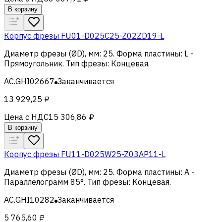
В корзину
Корпус фрезы FU01-D025C25-Z02ZD19-L
Диаметр фрезы (ØD), мм
:
25
.
Форма пластины
:
L -
Прямоугольник
.
Тип фрезы
:
Концевая
.
AC.GHI02667
Заканчивается
13 929,25 ₽
Цена с НДС
15 306,86 ₽
В корзину
Корпус фрезы FU11-D025W25-Z03AP11-L
Диаметр фрезы (ØD), мм
:
25
.
Форма пластины
:
A -
Параллелограмм 85°
.
Тип фрезы
:
Концевая
.
AC.GHI10282
Заканчивается
5 765,60 ₽