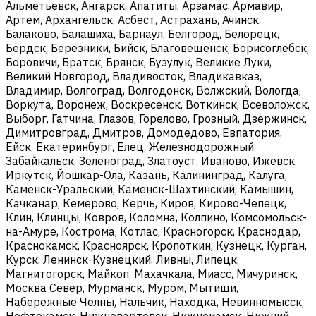
Альметьевск, Ангарск, Апатиты, Арзамас, Армавир,
Артем, Архангельск, Асбест, Астрахань, Ачинск,
Балаково, Балашиха, Барнаул, Белгород, Белорецк,
Бердск, Березники, Бийск, Благовещенск, Борисоглебск,
Боровичи, Братск, Брянск, Бузулук, Великие Луки,
Великий Новгород, Владивосток, Владикавказ,
Владимир, Волгоград, Волгодонск, Волжский, Вологда,
Воркута, Воронеж, Воскресенск, Воткинск, Всеволожск,
Выборг, Гатчина, Глазов, Горелово, Грозный, Дзержинск,
Димитровград, Дмитров, Домодедово, Евпатория,
Ейск, Екатеринбург, Елец, Железнодорожный,
Забайкальск, Зеленоград, Златоуст, Иваново, Ижевск,
Иркутск, Йошкар-Ола, Казань, Калининград, Калуга,
Каменск-Уральский, Каменск-Шахтинский, Камышин,
Качканар, Кемерово, Керчь, Киров, Кирово-Чепецк,
Клин, Клинцы, Ковров, Коломна, Колпино, Комсомольск-
на-Амуре, Кострома, Котлас, Красногорск, Краснодар,
Краснокамск, Красноярск, Кропоткин, Кузнецк, Курган,
Курск, Ленинск-Кузнецкий, Ливны, Липецк,
Магнитогорск, Майкоп, Махачкала, Миасс, Мичуринск,
Москва Север, Мурманск, Муром, Мытищи,
Набережные Челны, Нальчик, Находка, Невинномысск,
Нефтекамск, Нижневартовск, Нижнекамск, Нижний