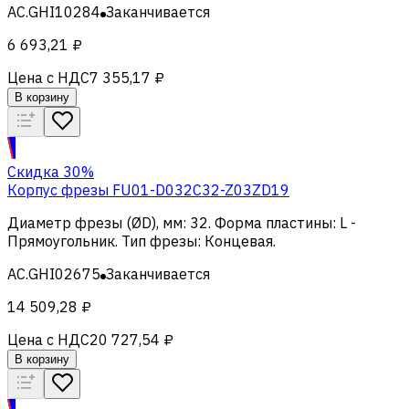
AC.GHI10284
Заканчивается
6 693,21 ₽
Цена с НДС
7 355,17 ₽
В корзину
Скидка 30%
Корпус фрезы FU01-D032C32-Z03ZD19
Диаметр фрезы (ØD), мм
:
32
.
Форма пластины
:
L -
Прямоугольник
.
Тип фрезы
:
Концевая
.
AC.GHI02675
Заканчивается
14 509,28 ₽
Цена с НДС
20 727,54 ₽
В корзину