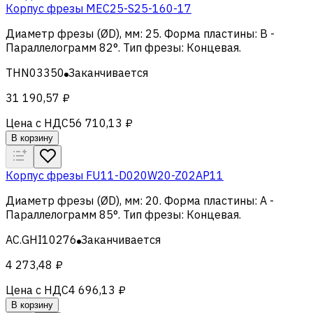
Корпус фрезы MEC25-S25-160-17
Диаметр фрезы (ØD), мм
:
25
.
Форма пластины
:
B -
Параллелограмм 82°
.
Тип фрезы
:
Концевая
.
THN03350
Заканчивается
31 190,57 ₽
Цена с НДС
56 710,13 ₽
В корзину
Корпус фрезы FU11-D020W20-Z02AP11
Диаметр фрезы (ØD), мм
:
20
.
Форма пластины
:
A -
Параллелограмм 85°
.
Тип фрезы
:
Концевая
.
AC.GHI10276
Заканчивается
4 273,48 ₽
Цена с НДС
4 696,13 ₽
В корзину