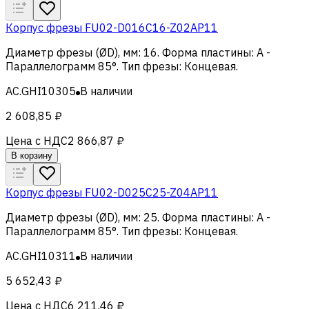
Корпус фрезы FU02-D016C16-Z02AP11
Диаметр фрезы (ØD), мм
:
16
.
Форма пластины
:
A -
Параллелограмм 85°
.
Тип фрезы
:
Концевая
.
AC.GHI10305
В наличии
2 608,85 ₽
Цена с НДС
2 866,87 ₽
В корзину
Корпус фрезы FU02-D025C25-Z04AP11
Диаметр фрезы (ØD), мм
:
25
.
Форма пластины
:
A -
Параллелограмм 85°
.
Тип фрезы
:
Концевая
.
AC.GHI10311
В наличии
5 652,43 ₽
Цена с НДС
6 211,46 ₽