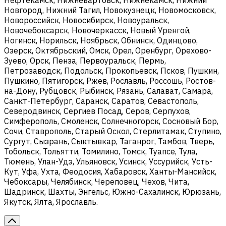
Новгород, Нижний Тагил, Новокузнецк, Новомосковск,
Новороссийск, Новосибирск, Новоуральск,
Новочебоксарск, Новочеркасск, Новый Уренгой,
Ногинск, Норильск, Ноябрьск, Обнинск, Одинцово,
Озерск, Октябрьский, Омск, Орел, Оренбург, Орехово-
Зуево, Орск, Пенза, Первоуральск, Пермь,
Петрозаводск, Подольск, Прокопьевск, Псков, Пушкин,
Пушкино, Пятигорск, Ржев, Рославль, Россошь, Ростов-
на-Дону, Рубцовск, Рыбинск, Рязань, Салават, Самара,
Санкт-Петербург, Саранск, Саратов, Севастополь,
Северодвинск, Сергиев Посад, Серов, Серпухов,
Симферополь, Смоленск, Солнечногорск, Сосновый Бор,
Сочи, Ставрополь, Старый Оскол, Стерлитамак, Ступино,
Сургут, Сызрань, Сыктывкар, Таганрог, Тамбов, Тверь,
Тобольск, Тольятти, Томилино, Томск, Туапсе, Тула,
Тюмень, Улан-Удэ, Ульяновск, Усинск, Уссурийск, Усть-
Кут, Уфа, Ухта, Феодосия, Хабаровск, Ханты-Мансийск,
Чебоксары, Челябинск, Череповец, Чехов, Чита,
Шадринск, Шахты, Энгельс, Южно-Сахалинск, Юрюзань,
Якутск, Ялта, Ярославль.