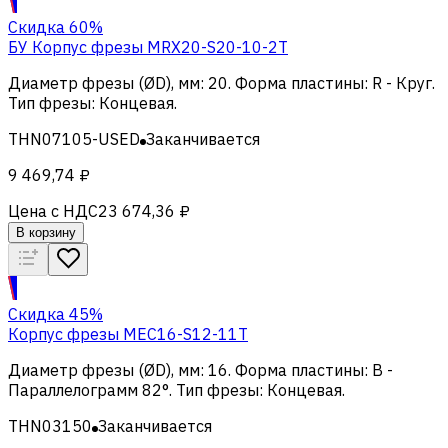
Скидка 60%
БУ Корпус фрезы MRX20-S20-10-2T
Диаметр фрезы (ØD), мм
:
20
.
Форма пластины
:
R - Круг
.
Тип фрезы
:
Концевая
.
THN07105-USED
Заканчивается
9 469,74 ₽
Цена с НДС
23 674,36 ₽
В корзину
Скидка 45%
Корпус фрезы MEC16-S12-11T
Диаметр фрезы (ØD), мм
:
16
.
Форма пластины
:
B -
Параллелограмм 82°
.
Тип фрезы
:
Концевая
.
THN03150
Заканчивается