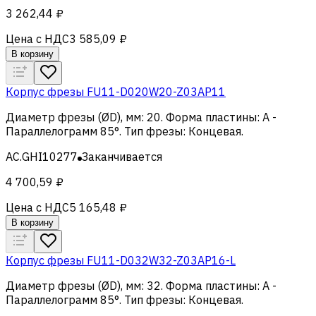
3 262,44 ₽
Цена с НДС
3 585,09 ₽
В корзину
Корпус фрезы FU11-D020W20-Z03AP11
Диаметр фрезы (ØD), мм
:
20
.
Форма пластины
:
A -
Параллелограмм 85°
.
Тип фрезы
:
Концевая
.
AC.GHI10277
Заканчивается
4 700,59 ₽
Цена с НДС
5 165,48 ₽
В корзину
Корпус фрезы FU11-D032W32-Z03AP16-L
Диаметр фрезы (ØD), мм
:
32
.
Форма пластины
:
A -
Параллелограмм 85°
.
Тип фрезы
:
Концевая
.