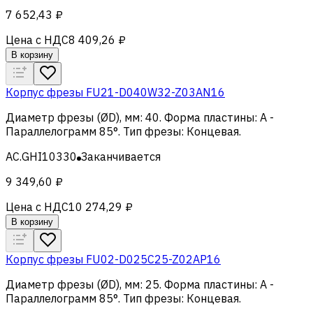
7 652,43 ₽
Цена с НДС
8 409,26 ₽
В корзину
Корпус фрезы FU21-D040W32-Z03AN16
Диаметр фрезы (ØD), мм
:
40
.
Форма пластины
:
A -
Параллелограмм 85°
.
Тип фрезы
:
Концевая
.
AC.GHI10330
Заканчивается
9 349,60 ₽
Цена с НДС
10 274,29 ₽
В корзину
Корпус фрезы FU02-D025C25-Z02AP16
Диаметр фрезы (ØD), мм
:
25
.
Форма пластины
:
A -
Параллелограмм 85°
.
Тип фрезы
:
Концевая
.