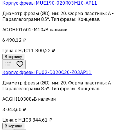
Корпус фрезы MUE190-020R03M10-AP11
Диаметр фрезы (ØD), мм
:
20
.
Форма пластины
:
A -
Параллелограмм 85°
.
Тип фрезы
:
Концевая
.
AC.GHI01602-M10
В наличии
6 490,12 ₽
Цена с НДС
11 800,22 ₽
В корзину
Корпус фрезы FU02-D020C20-Z03AP11
Диаметр фрезы (ØD), мм
:
20
.
Форма пластины
:
A -
Параллелограмм 85°
.
Тип фрезы
:
Концевая
.
AC.GHI10308
В наличии
3 043,60 ₽
Цена с НДС
3 344,61 ₽
В корзину