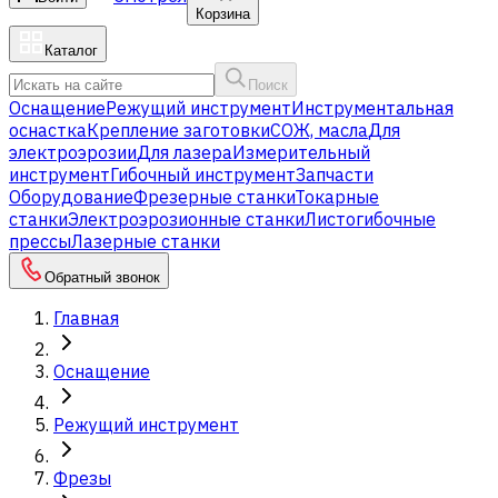
Корзина
Каталог
Поиск
Оснащение
Режущий инструмент
Инструментальная
оснастка
Крепление заготовки
СОЖ, масла
Для
электроэрозии
Для лазера
Измерительный
инструмент
Гибочный инструмент
Запчасти
Оборудование
Фрезерные станки
Токарные
станки
Электроэрозионные станки
Листогибочные
прессы
Лазерные станки
Обратный звонок
Главная
Оснащение
Режущий инструмент
Фрезы