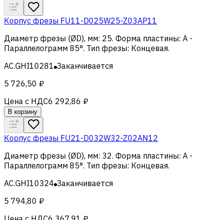
Корпус фрезы FU11-D025W25-Z03AP11
Диаметр фрезы (ØD), мм
:
25
.
Форма пластины
:
A -
Параллелограмм 85°
.
Тип фрезы
:
Концевая
.
AC.GHI10281
Заканчивается
5 726,50 ₽
Цена с НДС
6 292,86 ₽
В корзину
Корпус фрезы FU21-D032W32-Z02AN12
Диаметр фрезы (ØD), мм
:
32
.
Форма пластины
:
A -
Параллелограмм 85°
.
Тип фрезы
:
Концевая
.
AC.GHI10324
Заканчивается
5 794,80 ₽
Цена с НДС
6 367,91 ₽