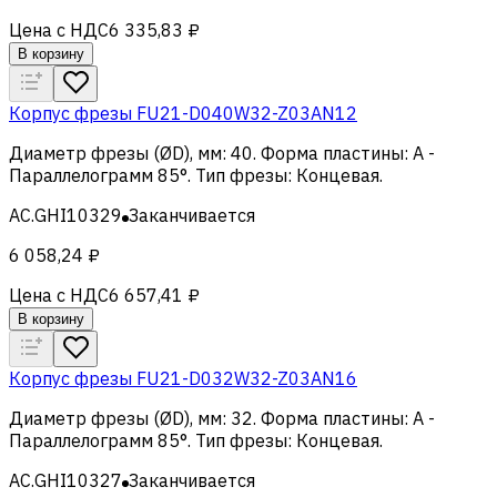
Цена с НДС
6 335,83 ₽
В корзину
Корпус фрезы FU21-D040W32-Z03AN12
Диаметр фрезы (ØD), мм
:
40
.
Форма пластины
:
A -
Параллелограмм 85°
.
Тип фрезы
:
Концевая
.
AC.GHI10329
Заканчивается
6 058,24 ₽
Цена с НДС
6 657,41 ₽
В корзину
Корпус фрезы FU21-D032W32-Z03AN16
Диаметр фрезы (ØD), мм
:
32
.
Форма пластины
:
A -
Параллелограмм 85°
.
Тип фрезы
:
Концевая
.
AC.GHI10327
Заканчивается