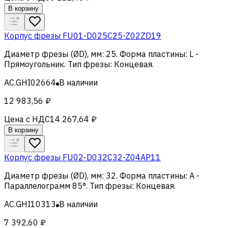
В корзину
Корпус фрезы FU01-D025C25-Z02ZD19
Диаметр фрезы (ØD), мм
:
25
.
Форма пластины
:
L -
Прямоугольник
.
Тип фрезы
:
Концевая
.
AC.GHI02664
В наличии
12 983,56 ₽
Цена с НДС
14 267,64 ₽
В корзину
Корпус фрезы FU02-D032C32-Z04AP11
Диаметр фрезы (ØD), мм
:
32
.
Форма пластины
:
A -
Параллелограмм 85°
.
Тип фрезы
:
Концевая
.
AC.GHI10313
В наличии
7 392,60 ₽