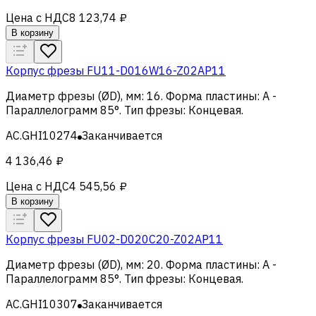
Цена с НДС
8 123,74 ₽
В корзину
Корпус фрезы FU11-D016W16-Z02AP11
Диаметр фрезы (ØD), мм
:
16
.
Форма пластины
:
A -
Параллелограмм 85°
.
Тип фрезы
:
Концевая
.
AC.GHI10274
Заканчивается
4 136,46 ₽
Цена с НДС
4 545,56 ₽
В корзину
Корпус фрезы FU02-D020C20-Z02AP11
Диаметр фрезы (ØD), мм
:
20
.
Форма пластины
:
A -
Параллелограмм 85°
.
Тип фрезы
:
Концевая
.
AC.GHI10307
Заканчивается