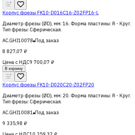
Корпус фрезы FK10-D016C16-Z02FP16-L
Диаметр фрезы (ØD), мм
:
16
.
Форма пластины
:
R - Круг
.
Тип фрезы
:
Сферическая
.
AC.GHI10078
Под заказ
8 827,07 ₽
Цена с НДС
9 700,07 ₽
В корзину
Корпус фрезы FK10-D020C20-Z02FP20
Диаметр фрезы (ØD), мм
:
20
.
Форма пластины
:
R - Круг
.
Тип фрезы
:
Сферическая
.
AC.GHI10081
Под заказ
9 335,98 ₽
Цена с НДС
10 259,32 ₽