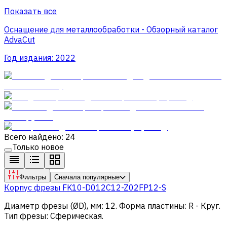
Показать все
Оснащение для металлообработки - Обзорный каталог
AdvaCut
Год издания:
2022
Всего найдено: 24
Только новое
Фильтры
Сначала популярные
Корпус фрезы FK10-D012C12-Z02FP12-S
Диаметр фрезы (ØD), мм
:
12
.
Форма пластины
:
R - Круг
.
Тип фрезы
:
Сферическая
.