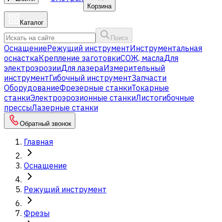
Корзина
Каталог
Поиск
Оснащение
Режущий инструмент
Инструментальная
оснастка
Крепление заготовки
СОЖ, масла
Для
электроэрозии
Для лазера
Измерительный
инструмент
Гибочный инструмент
Запчасти
Оборудование
Фрезерные станки
Токарные
станки
Электроэрозионные станки
Листогибочные
прессы
Лазерные станки
Обратный звонок
Главная
Оснащение
Режущий инструмент
Фрезы