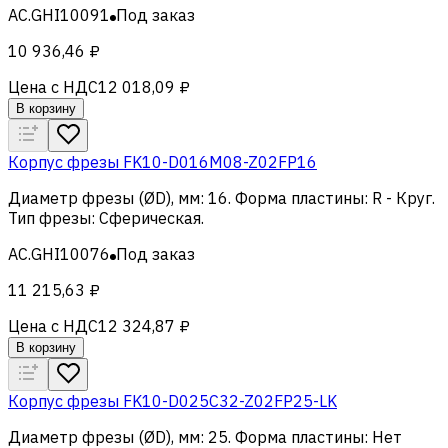
AC.GHI10091
Под заказ
10 936,46 ₽
Цена с НДС
12 018,09 ₽
В корзину
Корпус фрезы FK10-D016M08-Z02FP16
Диаметр фрезы (ØD), мм
:
16
.
Форма пластины
:
R - Круг
.
Тип фрезы
:
Сферическая
.
AC.GHI10076
Под заказ
11 215,63 ₽
Цена с НДС
12 324,87 ₽
В корзину
Корпус фрезы FK10-D025C32-Z02FP25-LK
Диаметр фрезы (ØD), мм
:
25
.
Форма пластины
:
Нет