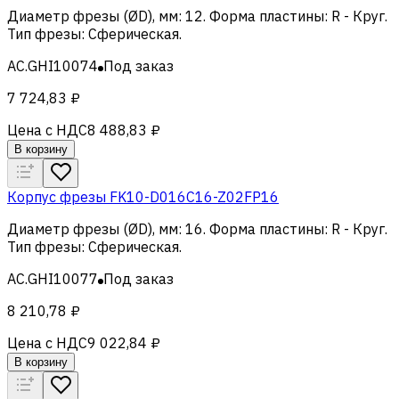
Диаметр фрезы (ØD), мм
:
12
.
Форма пластины
:
R - Круг
.
Тип фрезы
:
Сферическая
.
AC.GHI10074
Под заказ
7 724,83 ₽
Цена с НДС
8 488,83 ₽
В корзину
Корпус фрезы FK10-D016C16-Z02FP16
Диаметр фрезы (ØD), мм
:
16
.
Форма пластины
:
R - Круг
.
Тип фрезы
:
Сферическая
.
AC.GHI10077
Под заказ
8 210,78 ₽
Цена с НДС
9 022,84 ₽
В корзину