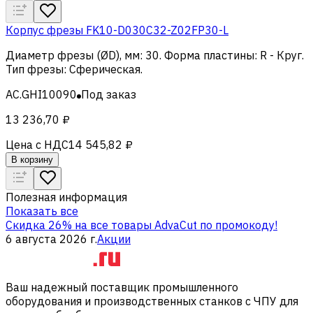
Корпус фрезы FK10-D030C32-Z02FP30-L
Диаметр фрезы (ØD), мм
:
30
.
Форма пластины
:
R - Круг
.
Тип фрезы
:
Сферическая
.
AC.GHI10090
Под заказ
13 236,70 ₽
Цена с НДС
14 545,82 ₽
В корзину
Полезная информация
Показать все
Скидка 26% на все товары AdvaCut по промокоду!
6 августа 2026 г.
Акции
Ваш надежный поставщик промышленного
оборудования и производственных станков с ЧПУ для