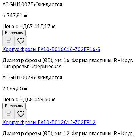
AC.GHI10075
Ожидается
6 747,81 ₽
Цена с НДС
7 415,17 ₽
В корзину
Корпус фрезы FK10-D016C16-Z02FP16-S
Диаметр фрезы (ØD), мм
:
16
.
Форма пластины
:
R - Круг
.
Тип фрезы
:
Сферическая
.
AC.GHI10079
Ожидается
7 689,05 ₽
Цена с НДС
8 449,50 ₽
В корзину
Корпус фрезы FK10-D012C12-Z02FP12
Диаметр фрезы (ØD), мм
:
12
.
Форма пластины
:
R - Круг
.