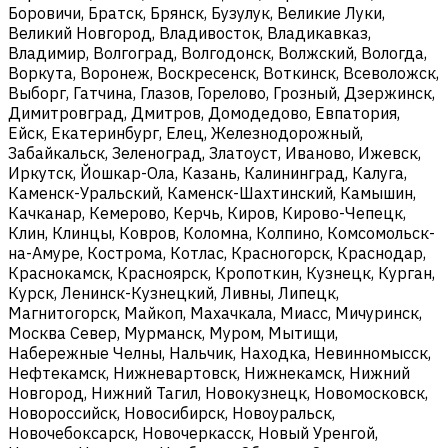
Боровичи, Братск, Брянск, Бузулук, Великие Луки,
Великий Новгород, Владивосток, Владикавказ,
Владимир, Волгоград, Волгодонск, Волжский, Вологда,
Воркута, Воронеж, Воскресенск, Воткинск, Всеволожск,
Выборг, Гатчина, Глазов, Горелово, Грозный, Дзержинск,
Димитровград, Дмитров, Домодедово, Евпатория,
Ейск, Екатеринбург, Елец, Железнодорожный,
Забайкальск, Зеленоград, Златоуст, Иваново, Ижевск,
Иркутск, Йошкар-Ола, Казань, Калининград, Калуга,
Каменск-Уральский, Каменск-Шахтинский, Камышин,
Качканар, Кемерово, Керчь, Киров, Кирово-Чепецк,
Клин, Клинцы, Ковров, Коломна, Колпино, Комсомольск-
на-Амуре, Кострома, Котлас, Красногорск, Краснодар,
Краснокамск, Красноярск, Кропоткин, Кузнецк, Курган,
Курск, Ленинск-Кузнецкий, Ливны, Липецк,
Магнитогорск, Майкоп, Махачкала, Миасс, Мичуринск,
Москва Север, Мурманск, Муром, Мытищи,
Набережные Челны, Нальчик, Находка, Невинномысск,
Нефтекамск, Нижневартовск, Нижнекамск, Нижний
Новгород, Нижний Тагил, Новокузнецк, Новомосковск,
Новороссийск, Новосибирск, Новоуральск,
Новочебоксарск, Новочеркасск, Новый Уренгой,