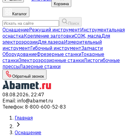
Корзина
Каталог
Поиск
Оснащение
Режущий инструмент
Инструментальная
оснастка
Крепление заготовки
СОЖ, масла
Для
электроэрозии
Для лазера
Измерительный
инструмент
Гибочный инструмент
Запчасти
Оборудование
Фрезерные станки
Токарные
станки
Электроэрозионные станки
Листогибочные
прессы
Лазерные станки
Обратный звонок
08.08.2026, 22:47
Email
:
info@abamet.ru
Телефон
:
8-800-600-52-83
Главная
Оснащение