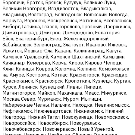
Боровичи, Братск, Брянск, Бузулук, Великие Луки,
Великий Новгород, Владивосток, Владикавказ,
Владимир, Волгоград, Волгодонск, Волжский, Вологда,
Воркута, Воронеж, Воскресенск, Воткинск, Всеволожск,
Выборг, Гатчина, Глазов, Горелово, Грозный, Дзержинск,
Димитровград, Дмитров, Домодедово, Евпатория,
Ейск, Екатеринбург, Елец, Железнодорожный,
Забайкальск, Зеленоград, Златоуст, Иваново, Ижевск,
Иркутск, Йошкар-Ола, Казань, Калининград, Калуга,
Каменск-Уральский, Каменск-Шахтинский, Камышин,
Качканар, Кемерово, Керчь, Киров, Кирово-Чепецк,
Клин, Клинцы, Ковров, Коломна, Колпино, Комсомольск-
на-Амуре, Кострома, Котлас, Красногорск, Краснодар,
Краснокамск, Красноярск, Кропоткин, Кузнецк, Курган,
Курск, Ленинск-Кузнецкий, Ливны, Липецк,
Магнитогорск, Майкоп, Махачкала, Миасс, Мичуринск,
Москва Север, Мурманск, Муром, Мытищи,
Набережные Челны, Нальчик, Находка, Невинномысск,
Нефтекамск, Нижневартовск, Нижнекамск, Нижний
Новгород, Нижний Тагил, Новокузнецк, Новомосковск,
Новороссийск, Новосибирск, Новоуральск,
Новочебоксарск, Новочеркасск, Новый Уренгой,
Ногинск, Норильск, Ноябрьск, Обнинск, Одинцово,