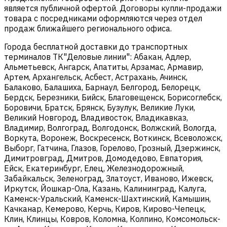
является публичной офертой. Договоры купли-продажи
товара с посредниками оформляются через отдел
продаж ближайшего регионального офиса.
Города бесплатной доставки до транспортных
терминалов ТК"Деловые линии": Абакан, Адлер,
Альметьевск, Ангарск, Апатиты, Арзамас, Армавир,
Артем, Архангельск, Асбест, Астрахань, Ачинск,
Балаково, Балашиха, Барнаул, Белгород, Белорецк,
Бердск, Березники, Бийск, Благовещенск, Борисоглебск,
Боровичи, Братск, Брянск, Бузулук, Великие Луки,
Великий Новгород, Владивосток, Владикавказ,
Владимир, Волгоград, Волгодонск, Волжский, Вологда,
Воркута, Воронеж, Воскресенск, Воткинск, Всеволожск,
Выборг, Гатчина, Глазов, Горелово, Грозный, Дзержинск,
Димитровград, Дмитров, Домодедово, Евпатория,
Ейск, Екатеринбург, Елец, Железнодорожный,
Забайкальск, Зеленоград, Златоуст, Иваново, Ижевск,
Иркутск, Йошкар-Ола, Казань, Калининград, Калуга,
Каменск-Уральский, Каменск-Шахтинский, Камышин,
Качканар, Кемерово, Керчь, Киров, Кирово-Чепецк,
Клин, Клинцы, Ковров, Коломна, Колпино, Комсомольск-