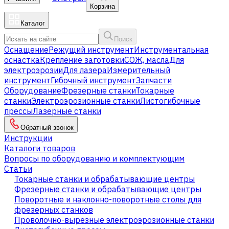
Корзина
Каталог
Поиск
Оснащение
Режущий инструмент
Инструментальная
оснастка
Крепление заготовки
СОЖ, масла
Для
электроэрозии
Для лазера
Измерительный
инструмент
Гибочный инструмент
Запчасти
Оборудование
Фрезерные станки
Токарные
станки
Электроэрозионные станки
Листогибочные
прессы
Лазерные станки
Обратный звонок
Инструкции
Каталоги товаров
Вопросы по оборудованию и комплектующим
Статьи
Токарные станки и обрабатывающие центры
Фрезерные станки и обрабатывающие центры
Поворотные и наклонно-поворотные столы для
фрезерных станков
Проволочно-вырезные электроэрозионные станки