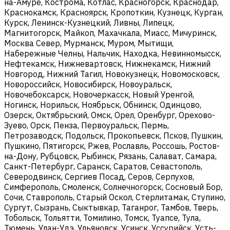
на-Амуре, Кострома, Котлас, Красногорск, Краснодар,
Краснокамск, Красноярск, Кропоткин, Кузнецк, Курган,
Курск, Ленинск-Кузнецкий, Ливны, Липецк,
Магнитогорск, Майкоп, Махачкала, Миасс, Мичуринск,
Москва Север, Мурманск, Муром, Мытищи,
Набережные Челны, Нальчик, Находка, Невинномысск,
Нефтекамск, Нижневартовск, Нижнекамск, Нижний
Новгород, Нижний Тагил, Новокузнецк, Новомосковск,
Новороссийск, Новосибирск, Новоуральск,
Новочебоксарск, Новочеркасск, Новый Уренгой,
Ногинск, Норильск, Ноябрьск, Обнинск, Одинцово,
Озерск, Октябрьский, Омск, Орел, Оренбург, Орехово-
Зуево, Орск, Пенза, Первоуральск, Пермь,
Петрозаводск, Подольск, Прокопьевск, Псков, Пушкин,
Пушкино, Пятигорск, Ржев, Рославль, Россошь, Ростов-
на-Дону, Рубцовск, Рыбинск, Рязань, Салават, Самара,
Санкт-Петербург, Саранск, Саратов, Севастополь,
Северодвинск, Сергиев Посад, Серов, Серпухов,
Симферополь, Смоленск, Солнечногорск, Сосновый Бор,
Сочи, Ставрополь, Старый Оскол, Стерлитамак, Ступино,
Сургут, Сызрань, Сыктывкар, Таганрог, Тамбов, Тверь,
Тобольск, Тольятти, Томилино, Томск, Туапсе, Тула,
Тюмень, Улан-Удэ, Ульяновск, Усинск, Уссурийск, Усть-