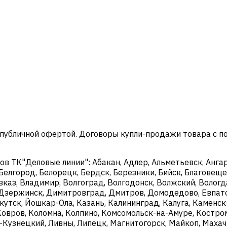
 публичной офертой. Договоры купли-продажи товара с 
 ТК"Деловые линии": Абакан, Адлер, Альметьевск, Ангарс
 Белгород, Белорецк, Бердск, Березники, Бийск, Благовещен
каз, Владимир, Волгоград, Волгодонск, Волжский, Вологда
й, Дзержинск, Димитровград, Дмитров, Домодедово, Евпат
ркутск, Йошкар-Ола, Казань, Калининград, Калуга, Камен
Ковров, Коломна, Колпино, Комсомольск-на-Амуре, Костро
к-Кузнецкий, Ливны, Липецк, Магнитогорск, Майкоп, Махач