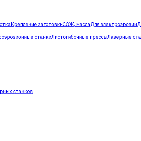
стка
Крепление заготовки
СОЖ, масла
Для электроэрозии
Д
роэрозионные станки
Листогибочные прессы
Лазерные ст
рных станков