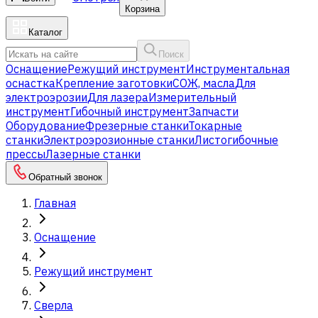
Корзина
Каталог
Поиск
Оснащение
Режущий инструмент
Инструментальная
оснастка
Крепление заготовки
СОЖ, масла
Для
электроэрозии
Для лазера
Измерительный
инструмент
Гибочный инструмент
Запчасти
Оборудование
Фрезерные станки
Токарные
станки
Электроэрозионные станки
Листогибочные
прессы
Лазерные станки
Обратный звонок
Главная
Оснащение
Режущий инструмент
Сверла