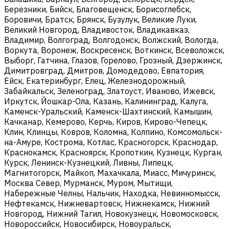
Березники, Бийск, Благовещенск, Борисоглебск,
Боровичи, Братск, Брянск, Бузулук, Великие Луки,
Великий Новгород, Владивосток, Владикавказ,
Владимир, Волгоград, Волгодонск, Волжский, Вологда,
Воркута, Воронеж, Воскресенск, Воткинск, Всеволожск,
Выборг, Гатчина, Глазов, Горелово, Грозный, Дзержинск,
Димитровград, Дмитров, Домодедово, Евпатория,
Ейск, Екатеринбург, Елец, Железнодорожный,
Забайкальск, Зеленоград, Златоуст, Иваново, Ижевск,
Иркутск, Йошкар-Ола, Казань, Калининград, Калуга,
Каменск-Уральский, Каменск-Шахтинский, Камышин,
Качканар, Кемерово, Керчь, Киров, Кирово-Чепецк,
Клин, Клинцы, Ковров, Коломна, Колпино, Комсомольск-
на-Амуре, Кострома, Котлас, Красногорск, Краснодар,
Краснокамск, Красноярск, Кропоткин, Кузнецк, Курган,
Курск, Ленинск-Кузнецкий, Ливны, Липецк,
Магнитогорск, Майкоп, Махачкала, Миасс, Мичуринск,
Москва Север, Мурманск, Муром, Мытищи,
Набережные Челны, Нальчик, Находка, Невинномысск,
Нефтекамск, Нижневартовск, Нижнекамск, Нижний
Новгород, Нижний Тагил, Новокузнецк, Новомосковск,
Новороссийск, Новосибирск, Новоуральск,