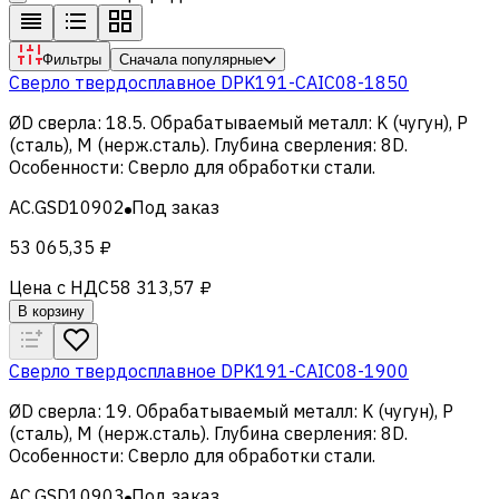
Фильтры
Сначала популярные
Сверло твердосплавное DPK191-CAIC08-1850
ØD сверла
:
18.5
.
Обрабатываемый металл
:
K (чугун), Р
(сталь), M (нерж.сталь)
.
Глубина сверления
:
8D
.
Особенности
:
Сверло для обработки стали
.
AC.GSD10902
Под заказ
53 065,35 ₽
Цена с НДС
58 313,57 ₽
В корзину
Сверло твердосплавное DPK191-CAIC08-1900
ØD сверла
:
19
.
Обрабатываемый металл
:
K (чугун), Р
(сталь), M (нерж.сталь)
.
Глубина сверления
:
8D
.
Особенности
:
Сверло для обработки стали
.
AC.GSD10903
Под заказ