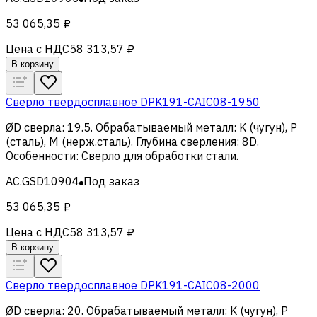
53 065,35 ₽
Цена с НДС
58 313,57 ₽
В корзину
Сверло твердосплавное DPK191-CAIC08-1950
ØD сверла
:
19.5
.
Обрабатываемый металл
:
K (чугун), Р
(сталь), M (нерж.сталь)
.
Глубина сверления
:
8D
.
Особенности
:
Сверло для обработки стали
.
AC.GSD10904
Под заказ
53 065,35 ₽
Цена с НДС
58 313,57 ₽
В корзину
Сверло твердосплавное DPK191-CAIC08-2000
ØD сверла
:
20
.
Обрабатываемый металл
:
K (чугун), Р