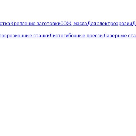
стка
Крепление заготовки
СОЖ, масла
Для электроэрозии
Д
роэрозионные станки
Листогибочные прессы
Лазерные ст