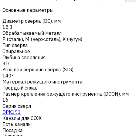
Основные параметры
Диаметр сверла (DC), мм
15.3
Обрабатываемый металл
Р (сталь)
,
M (нерж.сталь)
,
K (чугун)
Тип сверла
Спиральное
Глубина сверления
3D
Угол при вершине сверла (SIG)
140°
Материал режущего инструмента
Твердый сплав
Размер крепления режущего инструмента (DCON), мм
16
Серия сверл
DPK191
Каналы для СОЖ
Есть каналы
Посадка