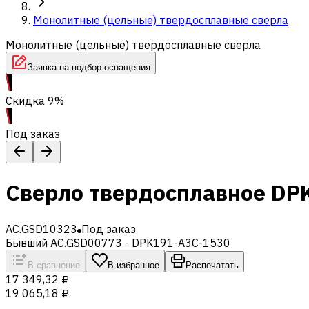
Монолитные (цельные) твердосплавные сверла
Монолитные (цельные) твердосплавные сверла
Заявка на подбор оснащения
Скидка 9%
Под заказ
Сверло твердосплавное DP
AC.GSD10323
Под заказ
Бывший AC.GSD00773 - DPK191-A3C-1530
В сравнение
В избранное
Распечатать
17 349,32 ₽
19 065,18 ₽