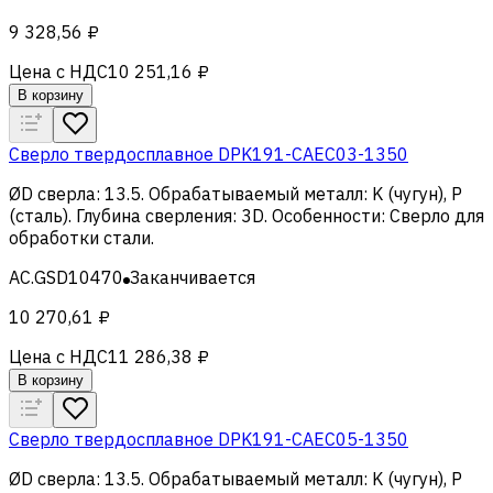
9 328,56 ₽
Цена с НДС
10 251,16 ₽
В корзину
Сверло твердосплавное DPK191-CAEC03-1350
ØD сверла
:
13.5
.
Обрабатываемый металл
:
K (чугун), Р
(сталь)
.
Глубина сверления
:
3D
.
Особенности
:
Сверло для
обработки стали
.
AC.GSD10470
Заканчивается
10 270,61 ₽
Цена с НДС
11 286,38 ₽
В корзину
Сверло твердосплавное DPK191-CAEC05-1350
ØD сверла
:
13.5
.
Обрабатываемый металл
:
K (чугун), Р