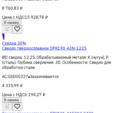
8 760,83 ₽
Цена с НДС
15 928,78 ₽
В корзину
Скидка 30%
Сверло твердосплавное DPK190-A3N-1225
ØD сверла
:
12.25
.
Обрабатываемый металл
:
K (чугун), Р
(сталь)
.
Глубина сверления
:
3D
.
Особенности
:
Сверло для
обработки стали
.
AC.GSD00227
Заканчивается
4 335,99 ₽
Цена с НДС
6 194,27 ₽
В корзину