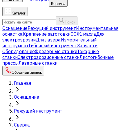
Корзина
Каталог
Поиск
Оснащение
Режущий инструмент
Инструментальная
оснастка
Крепление заготовки
СОЖ, масла
Для
электроэрозии
Для лазера
Измерительный
инструмент
Гибочный инструмент
Запчасти
Оборудование
Фрезерные станки
Токарные
станки
Электроэрозионные станки
Листогибочные
прессы
Лазерные станки
Обратный звонок
Главная
Оснащение
Режущий инструмент
Сверла