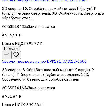
ØD сверла
:
10
.
Обрабатываемый металл
:
K (чугун), Р
(сталь)
.
Глубина сверления
:
3D
.
Особенности
:
Сверло для
обработки стали
.
AC.GSD10433
Заканчивается
4 906,51 ₽
Цена с НДС
5 391,77 ₽
В корзину
Сверло твердосплавное DPK191-CAIC12-0500
ØD сверла
:
5
.
Обрабатываемый металл
:
K (чугун), Р
(сталь), M (нерж.сталь)
.
Глубина сверления
:
12D
.
Особенности
:
Сверло для обработки стали
.
AC.GSD10164
Заканчивается
8 771,84 ₽
Цена с НДС
9 639,38 ₽