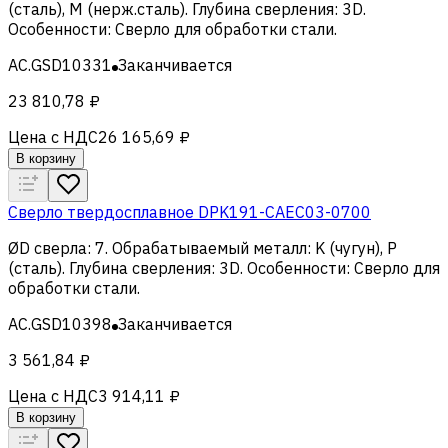
(сталь), M (нерж.сталь)
.
Глубина сверления
:
3D
.
Особенности
:
Сверло для обработки стали
.
AC.GSD10331
Заканчивается
23 810,78 ₽
Цена с НДС
26 165,69 ₽
В корзину
Сверло твердосплавное DPK191-CAEC03-0700
ØD сверла
:
7
.
Обрабатываемый металл
:
K (чугун), Р
(сталь)
.
Глубина сверления
:
3D
.
Особенности
:
Сверло для
обработки стали
.
AC.GSD10398
Заканчивается
3 561,84 ₽
Цена с НДС
3 914,11 ₽
В корзину