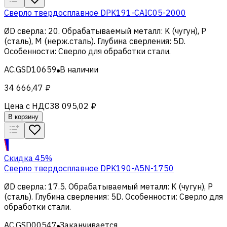
Сверло твердосплавное DPK191-CAIC05-2000
ØD сверла
:
20
.
Обрабатываемый металл
:
K (чугун), Р
(сталь), M (нерж.сталь)
.
Глубина сверления
:
5D
.
Особенности
:
Сверло для обработки стали
.
AC.GSD10659
В наличии
34 666,47 ₽
Цена с НДС
38 095,02 ₽
В корзину
Скидка 45%
Сверло твердосплавное DPK190-A5N-1750
ØD сверла
:
17.5
.
Обрабатываемый металл
:
K (чугун), Р
(сталь)
.
Глубина сверления
:
5D
.
Особенности
:
Сверло для
обработки стали
.
AC.GSD00547
Заканчивается