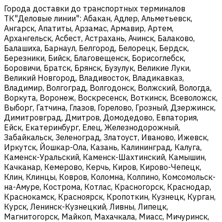
Города доставки до транспортных терминалов
ТК"Деловые линии": Абакан, Адлер, Альметьевск,
Ангарск, Апатиты, Арзамас, Армавир, Артем,
Архангельск, Асбест, Астрахань, Ачинск, Балаково,
Балашиха, Барнаул, Белгород, Белорецк, Бердск,
Березники, Бийск, Благовещенск, Борисоглебск,
Боровичи, Братск, Брянск, Бузулук, Великие Луки,
Великий Новгород, Владивосток, Владикавказ,
Владимир, Волгоград, Волгодонск, Волжский, Вологда,
Воркута, Воронеж, Воскресенск, Воткинск, Всеволожск,
Выборг, Гатчина, Глазов, Горелово, Грозный, Дзержинск,
Димитровград, Дмитров, Домодедово, Евпатория,
Ейск, Екатеринбург, Елец, Железнодорожный,
Забайкальск, Зеленоград, Златоуст, Иваново, Ижевск,
Иркутск, Йошкар-Ола, Казань, Калининград, Калуга,
Каменск-Уральский, Каменск-Шахтинский, Камышин,
Качканар, Кемерово, Керчь, Киров, Кирово-Чепецк,
Клин, Клинцы, Ковров, Коломна, Колпино, Комсомольск-
на-Амуре, Кострома, Котлас, Красногорск, Краснодар,
Краснокамск, Красноярск, Кропоткин, Кузнецк, Курган,
Курск, Ленинск-Кузнецкий, Ливны, Липецк,
Магнитогорск, Майкоп, Махачкала, Миасс, Мичуринск,