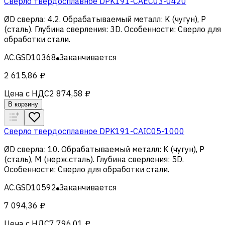
Сверло твердосплавное DPK191-CAEC03-0420
ØD сверла
:
4.2
.
Обрабатываемый металл
:
K (чугун), Р
(сталь)
.
Глубина сверления
:
3D
.
Особенности
:
Сверло для
обработки стали
.
AC.GSD10368
Заканчивается
2 615,86 ₽
Цена с НДС
2 874,58 ₽
В корзину
Сверло твердосплавное DPK191-CAIC05-1000
ØD сверла
:
10
.
Обрабатываемый металл
:
K (чугун), Р
(сталь), M (нерж.сталь)
.
Глубина сверления
:
5D
.
Особенности
:
Сверло для обработки стали
.
AC.GSD10592
Заканчивается
7 094,36 ₽
Цена с НДС
7 796,01 ₽