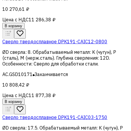
10 270,61 ₽
Цена с НДС
11 286,38 ₽
В корзину
Сверло твердосплавное DPK191-CAIC12-0800
ØD сверла
:
8
.
Обрабатываемый металл
:
K (чугун), Р
(сталь), M (нерж.сталь)
.
Глубина сверления
:
12D
.
Особенности
:
Сверло для обработки стали
.
AC.GSD10171
Заканчивается
10 808,42 ₽
Цена с НДС
11 877,38 ₽
В корзину
Сверло твердосплавное DPK191-CAIC03-1750
ØD сверла
:
17.5
.
Обрабатываемый металл
:
K (чугун), Р