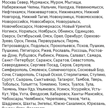
Москва Север, Мурманск, Муром, Мытищи,
Набережные Челны, Нальчик, Находка, Невинномысск,
Нефтекамск, Нижневартовск, Нижнекамск, Нижний
Новгород, Нижний Тагил, Новокузнецк, Новомосковск,
Новороссийск, Новосибирск, Новоуральск,
Новочебоксарск, Новочеркасск, Новый Уренгой,
Ногинск, Норильск, Ноябрьск, Обнинск, Одинцово,
Озерск, Октябрьский, Омск, Орел, Оренбург, Орехово-
Зуево, Орск, Пенза, Первоуральск, Пермь,
Петрозаводск, Подольск, Прокопьевск, Псков, Пушкин,
Пушкино, Пятигорск, Ржев, Рославль, Россошь, Ростов-
на-Дону, Рубцовск, Рыбинск, Рязань, Салават, Самара,
Санкт-Петербург, Саранск, Саратов, Севастополь,
Северодвинск, Сергиев Посад, Серов, Серпухов,
Симферополь, Смоленск, Солнечногорск, Сосновый Бор,
Сочи, Ставрополь, Старый Оскол, Стерлитамак, Ступино,
Сургут, Сызрань, Сыктывкар, Таганрог, Тамбов, Тверь,
Тобольск, Тольятти, Томилино, Томск, Туапсе, Тула,
Тюмень, Улан-Удэ, Ульяновск, Усинск, Уссурийск, Усть-
Кут, Уфа, Ухта, Феодосия, Хабаровск, Ханты-Мансийск,
Чебоксары, Челябинск, Череповец, Чехов, Чита,
Шадринск, Шахты, Энгельс, Южно-Сахалинск, Юрюзань,