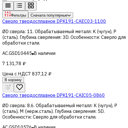
Фильтры
Сначала популярные
Сверло твердосплавное DPK191-CAEC03-1100
ØD сверла
:
11
.
Обрабатываемый металл
:
K (чугун), Р
(сталь)
.
Глубина сверления
:
3D
.
Особенности
:
Сверло для
обработки стали
.
AC.GSD10445
В наличии
7 131,78 ₽
Цена с НДС
7 837,12 ₽
В корзину
Сверло твердосплавное DPK191-CAIC05-0860
ØD сверла
:
8.6
.
Обрабатываемый металл
:
K (чугун), Р
(сталь), M (нерж.сталь)
.
Глубина сверления
:
5D
.
Особенности
:
Сверло для обработки стали
.
AC.GSD10576
В наличии