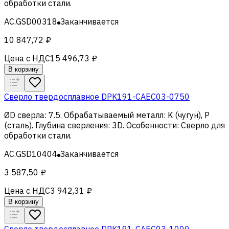
обработки стали
.
AC.GSD00318
Заканчивается
10 847,72 ₽
Цена с НДС
15 496,73 ₽
В корзину
Сверло твердосплавное DPK191-CAEC03-0750
ØD сверла
:
7.5
.
Обрабатываемый металл
:
K (чугун), Р
(сталь)
.
Глубина сверления
:
3D
.
Особенности
:
Сверло для
обработки стали
.
AC.GSD10404
Заканчивается
3 587,50 ₽
Цена с НДС
3 942,31 ₽
В корзину
Сверло твердосплавное DPK191-CAEC03-1000