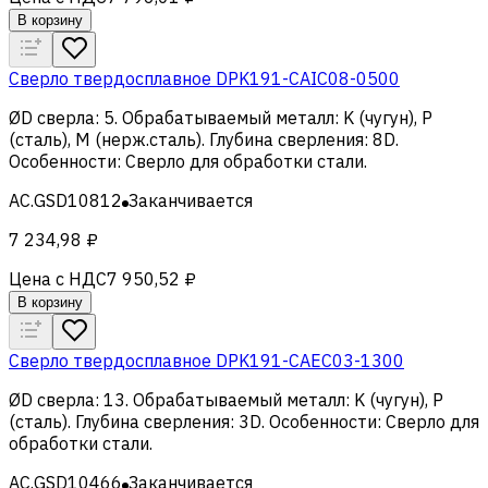
В корзину
Сверло твердосплавное DPK191-CAIC08-0500
ØD сверла
:
5
.
Обрабатываемый металл
:
K (чугун), Р
(сталь), M (нерж.сталь)
.
Глубина сверления
:
8D
.
Особенности
:
Сверло для обработки стали
.
AC.GSD10812
Заканчивается
7 234,98 ₽
Цена с НДС
7 950,52 ₽
В корзину
Сверло твердосплавное DPK191-CAEC03-1300
ØD сверла
:
13
.
Обрабатываемый металл
:
K (чугун), Р
(сталь)
.
Глубина сверления
:
3D
.
Особенности
:
Сверло для
обработки стали
.
AC.GSD10466
Заканчивается