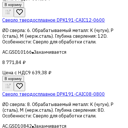
В корзину
Сверло твердосплавное DPK191-CAIC12-0600
ØD сверла
:
6
.
Обрабатываемый металл
:
K (чугун), Р
(сталь), M (нерж.сталь)
.
Глубина сверления
:
12D
.
Особенности
:
Сверло для обработки стали
.
AC.GSD10166
Заканчивается
8 771,84 ₽
Цена с НДС
9 639,38 ₽
В корзину
Сверло твердосплавное DPK191-CAIC08-0800
ØD сверла
:
8
.
Обрабатываемый металл
:
K (чугун), Р
(сталь), M (нерж.сталь)
.
Глубина сверления
:
8D
.
Особенности
:
Сверло для обработки стали
.
AC.GSD10842
Заканчивается