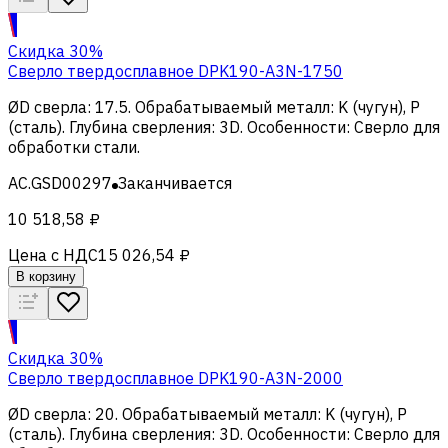
Скидка 30%
Сверло твердосплавное DPK190-A3N-1750
ØD сверла
:
17.5
.
Обрабатываемый металл
:
K (чугун), Р
(сталь)
.
Глубина сверления
:
3D
.
Особенности
:
Сверло для
обработки стали
.
AC.GSD00297
Заканчивается
10 518,58 ₽
Цена с НДС
15 026,54 ₽
В корзину
Скидка 30%
Сверло твердосплавное DPK190-A3N-2000
ØD сверла
:
20
.
Обрабатываемый металл
:
K (чугун), Р
(сталь)
.
Глубина сверления
:
3D
.
Особенности
:
Сверло для