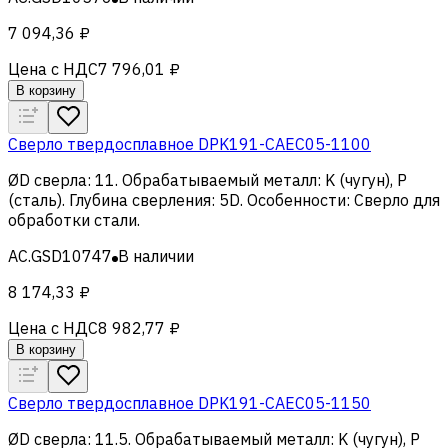
7 094,36 ₽
Цена с НДС
7 796,01 ₽
В корзину
Сверло твердосплавное DPK191-CAEC05-1100
ØD сверла
:
11
.
Обрабатываемый металл
:
K (чугун), Р
(сталь)
.
Глубина сверления
:
5D
.
Особенности
:
Сверло для
обработки стали
.
AC.GSD10747
В наличии
8 174,33 ₽
Цена с НДС
8 982,77 ₽
В корзину
Сверло твердосплавное DPK191-CAEC05-1150
ØD сверла
:
11.5
.
Обрабатываемый металл
:
K (чугун), Р