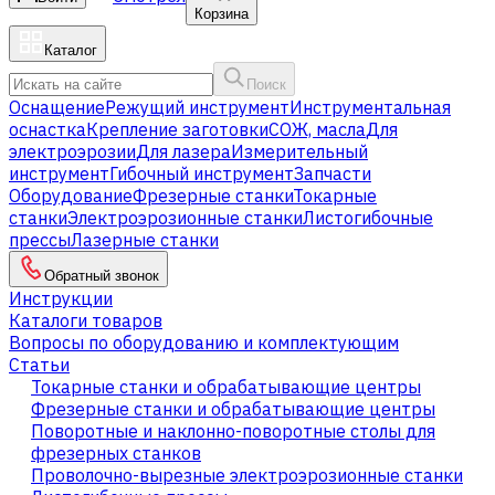
Корзина
Каталог
Поиск
Оснащение
Режущий инструмент
Инструментальная
оснастка
Крепление заготовки
СОЖ, масла
Для
электроэрозии
Для лазера
Измерительный
инструмент
Гибочный инструмент
Запчасти
Оборудование
Фрезерные станки
Токарные
станки
Электроэрозионные станки
Листогибочные
прессы
Лазерные станки
Обратный звонок
Инструкции
Каталоги товаров
Вопросы по оборудованию и комплектующим
Статьи
Токарные станки и обрабатывающие центры
Фрезерные станки и обрабатывающие центры
Поворотные и наклонно-поворотные столы для
фрезерных станков
Проволочно-вырезные электроэрозионные станки