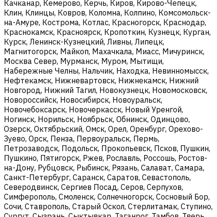
Качканар, Кемерово, Керчь, Киров, Кирово-Чепецк,
Клин, Клинцы, Ковров, Коломна, Колпино, Комсомольск-
на-Амуре, Кострома, Котлас, Красногорск, Краснодар,
Краснокамск, Красноярск, Кропоткин, Кузнецк, Курган,
Курск, Ленинск-Кузнецкий, Ливны, Липецк,
Магнитогорск, Майкоп, Махачкала, Миасс, Мичуринск,
Москва Север, Мурманск, Муром, Мытищи,
Набережные Челны, Нальчик, Находка, Невинномысск,
Нефтекамск, Нижневартовск, Нижнекамск, Нижний
Новгород, Нижний Тагил, Новокузнецк, Новомосковск,
Новороссийск, Новосибирск, Новоуральск,
Новочебоксарск, Новочеркасск, Новый Уренгой,
Ногинск, Норильск, Ноябрьск, Обнинск, Одинцово,
Озерск, Октябрьский, Омск, Орел, Оренбург, Орехово-
Зуево, Орск, Пенза, Первоуральск, Пермь,
Петрозаводск, Подольск, Прокопьевск, Псков, Пушкин,
Пушкино, Пятигорск, Ржев, Рославль, Россошь, Ростов-
на-Дону, Рубцовск, Рыбинск, Рязань, Салават, Самара,
Санкт-Петербург, Саранск, Саратов, Севастополь,
Северодвинск, Сергиев Посад, Серов, Серпухов,
Симферополь, Смоленск, Солнечногорск, Сосновый Бор,
Сочи, Ставрополь, Старый Оскол, Стерлитамак, Ступино,
Сургут, Сызрань, Сыктывкар, Таганрог, Тамбов, Тверь,