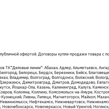
 публичной офертой. Договоры купли-продажи товара с 
 ТК"Деловые линии": Абакан, Адлер, Альметьевск, Ангарс
 Белгород, Белорецк, Бердск, Березники, Бийск, Благовещен
каз, Владимир, Волгоград, Волгодонск, Волжский, Вологда
й, Дзержинск, Димитровград, Дмитров, Домодедово, Евпат
ркутск, Йошкар-Ола, Казань, Калининград, Калуга, Камен
Ковров, Коломна, Колпино, Комсомольск-на-Амуре, Костро
к-Кузнецкий, Ливны, Липецк, Магнитогорск, Майкоп, Махач
Невинномысск, Нефтекамск, Нижневартовск, Нижнекамск
 Новочебоксарск, Новочеркасск, Новый Уренгой, Ногинск,