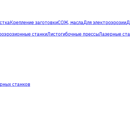
стка
Крепление заготовки
СОЖ, масла
Для электроэрозии
Д
роэрозионные станки
Листогибочные прессы
Лазерные ст
рных станков