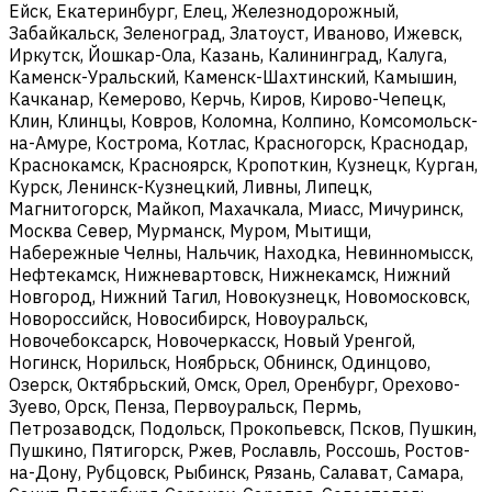
Ейск, Екатеринбург, Елец, Железнодорожный,
Забайкальск, Зеленоград, Златоуст, Иваново, Ижевск,
Иркутск, Йошкар-Ола, Казань, Калининград, Калуга,
Каменск-Уральский, Каменск-Шахтинский, Камышин,
Качканар, Кемерово, Керчь, Киров, Кирово-Чепецк,
Клин, Клинцы, Ковров, Коломна, Колпино, Комсомольск-
на-Амуре, Кострома, Котлас, Красногорск, Краснодар,
Краснокамск, Красноярск, Кропоткин, Кузнецк, Курган,
Курск, Ленинск-Кузнецкий, Ливны, Липецк,
Магнитогорск, Майкоп, Махачкала, Миасс, Мичуринск,
Москва Север, Мурманск, Муром, Мытищи,
Набережные Челны, Нальчик, Находка, Невинномысск,
Нефтекамск, Нижневартовск, Нижнекамск, Нижний
Новгород, Нижний Тагил, Новокузнецк, Новомосковск,
Новороссийск, Новосибирск, Новоуральск,
Новочебоксарск, Новочеркасск, Новый Уренгой,
Ногинск, Норильск, Ноябрьск, Обнинск, Одинцово,
Озерск, Октябрьский, Омск, Орел, Оренбург, Орехово-
Зуево, Орск, Пенза, Первоуральск, Пермь,
Петрозаводск, Подольск, Прокопьевск, Псков, Пушкин,
Пушкино, Пятигорск, Ржев, Рославль, Россошь, Ростов-
на-Дону, Рубцовск, Рыбинск, Рязань, Салават, Самара,