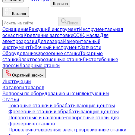
Корзина
Каталог
Поиск
Оснащение
Режущий инструмент
Инструментальная
оснастка
Крепление заготовки
СОЖ, масла
Для
электроэрозии
Для лазера
Измерительный
инструмент
Гибочный инструмент
Запчасти
Оборудование
Фрезерные станки
Токарные
станки
Электроэрозионные станки
Листогибочные
прессы
Лазерные станки
Обратный звонок
Инструкции
Каталоги товаров
Вопросы по оборудованию и комплектующим
Статьи
Токарные станки и обрабатывающие центры
Фрезерные станки и обрабатывающие центры
Поворотные и наклонно-поворотные столы для
фрезерных станков
Проволочно-вырезные электроэрозионные станки