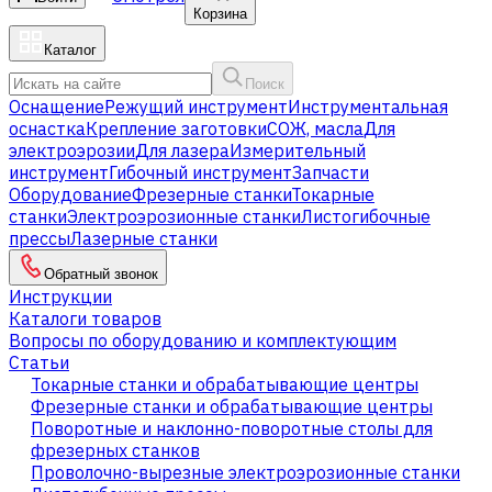
Корзина
Каталог
Поиск
Оснащение
Режущий инструмент
Инструментальная
оснастка
Крепление заготовки
СОЖ, масла
Для
электроэрозии
Для лазера
Измерительный
инструмент
Гибочный инструмент
Запчасти
Оборудование
Фрезерные станки
Токарные
станки
Электроэрозионные станки
Листогибочные
прессы
Лазерные станки
Обратный звонок
Инструкции
Каталоги товаров
Вопросы по оборудованию и комплектующим
Статьи
Токарные станки и обрабатывающие центры
Фрезерные станки и обрабатывающие центры
Поворотные и наклонно-поворотные столы для
фрезерных станков
Проволочно-вырезные электроэрозионные станки