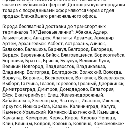
является публичной офертой. Договоры купли-продажи
товара с посредниками оформляются через отдел
продаж ближайшего регионального офиса.
Города бесплатной доставки до транспортных
терминалов ТК"Деловые линии": Абакан, Адлер,
Альметьевск, Ангарск, Апатиты, Арзамас, Армавир,
Артем, Архангельск, Асбест, Астрахань, Ачинск,
Балаково, Балашиха, Барнаул, Белгород, Белорецк,
Бердск, Березники, Бийск, Благовещенск, Борисоглебск,
Боровичи, Братск, Брянск, Бузулук, Великие Луки,
Великий Новгород, Владивосток, Владикавказ,
Владимир, Волгоград, Волгодонск, Волжский, Вологда,
Воркута, Воронеж, Воскресенск, Воткинск, Всеволожск,
Выборг, Гатчина, Глазов, Горелово, Грозный, Дзержинск,
Димитровград, Дмитров, Домодедово, Евпатория,
Ейск, Екатеринбург, Елец, Железнодорожный,
Забайкальск, Зеленоград, Златоуст, Иваново, Ижевск,
Иркутск, Йошкар-Ола, Казань, Калининград, Калуга,
Каменск-Уральский, Каменск-Шахтинский, Камышин,
Качканар, Кемерово, Керчь, Киров, Кирово-Чепецк,
Клин, Клинцы, Ковров, Коломна, Колпино, Комсомольск-