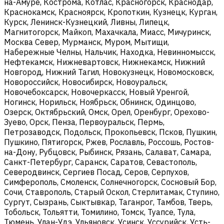
на-Амуре, Кострома, Котлас, Красногорск, Краснодар,
Краснокамск, Красноярск, Кропоткин, Кузнецк, Курган,
Курск, Ленинск-Кузнецкий, Ливны, Липецк,
Магнитогорск, Майкоп, Махачкала, Миасс, Мичуринск,
Москва Север, Мурманск, Муром, Мытищи,
Набережные Челны, Нальчик, Находка, Невинномысск,
Нефтекамск, Нижневартовск, Нижнекамск, Нижний
Новгород, Нижний Тагил, Новокузнецк, Новомосковск,
Новороссийск, Новосибирск, Новоуральск,
Новочебоксарск, Новочеркасск, Новый Уренгой,
Ногинск, Норильск, Ноябрьск, Обнинск, Одинцово,
Озерск, Октябрьский, Омск, Орел, Оренбург, Орехово-
Зуево, Орск, Пенза, Первоуральск, Пермь,
Петрозаводск, Подольск, Прокопьевск, Псков, Пушкин,
Пушкино, Пятигорск, Ржев, Рославль, Россошь, Ростов-
на-Дону, Рубцовск, Рыбинск, Рязань, Салават, Самара,
Санкт-Петербург, Саранск, Саратов, Севастополь,
Северодвинск, Сергиев Посад, Серов, Серпухов,
Симферополь, Смоленск, Солнечногорск, Сосновый Бор,
Сочи, Ставрополь, Старый Оскол, Стерлитамак, Ступино,
Сургут, Сызрань, Сыктывкар, Таганрог, Тамбов, Тверь,
Тобольск, Тольятти, Томилино, Томск, Туапсе, Тула,
Тюмень, Улан-Удэ, Ульяновск, Усинск, Уссурийск, Усть-