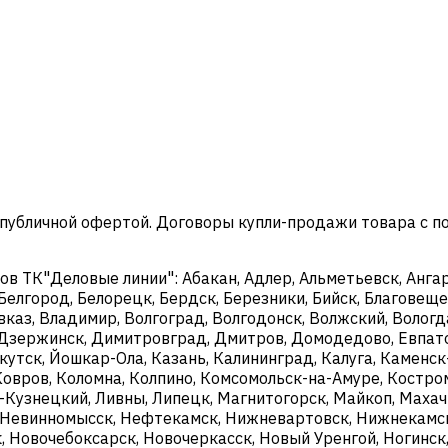
 публичной офертой. Договоры купли-продажи товара с 
 ТК"Деловые линии": Абакан, Адлер, Альметьевск, Ангарс
 Белгород, Белорецк, Бердск, Березники, Бийск, Благовещен
каз, Владимир, Волгоград, Волгодонск, Волжский, Вологда
й, Дзержинск, Димитровград, Дмитров, Домодедово, Евпат
ркутск, Йошкар-Ола, Казань, Калининград, Калуга, Камен
Ковров, Коломна, Колпино, Комсомольск-на-Амуре, Костро
к-Кузнецкий, Ливны, Липецк, Магнитогорск, Майкоп, Махач
Невинномысск, Нефтекамск, Нижневартовск, Нижнекамск
 Новочебоксарск, Новочеркасск, Новый Уренгой, Ногинск,