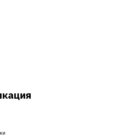
икация
ки