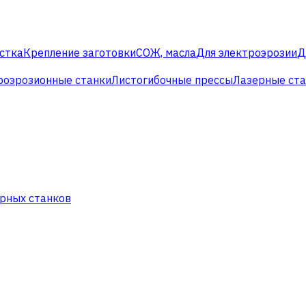
стка
Крепление заготовки
СОЖ, масла
Для электроэрозии
Д
роэрозионные станки
Листогибочные прессы
Лазерные ст
рных станков