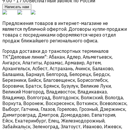
9:00 - 17:00
Бесплатный звонок по России
Написать нам
Предложения товаров в интернет-магазине не
является публичной офертой. Договоры купли-продажи
товара с посредниками оформляются через отдел
продаж ближайшего регионального офиса.
Города доставки до транспортных терминалов
ТК"Деловые линии": Абакан, Адлер, Альметьевск,
Ангарск, Апатиты, Арзамас, Армавир, Артем,
Архангельск, Асбест, Астрахань, Ачинск, Балаково,
Балашиха, Барнаул, Белгород, Белорецк, Бердск,
Березники, Бийск, Благовещенск, Борисоглебск,
Боровичи, Братск, Брянск, Бузулук, Великие Луки,
Великий Новгород, Владивосток, Владикавказ,
Владимир, Волгоград, Волгодонск, Волжский, Вологда,
Воркута, Воронеж, Воскресенск, Воткинск, Всеволожск,
Выборг, Гатчина, Глазов, Горелово, Грозный, Дзержинск,
Димитровград, Дмитров, Домодедово, Евпатория,
Ейск, Екатеринбург, Елец, Железнодорожный,
Забайкальск, Зеленоград, Златоуст, Иваново, Ижевск,