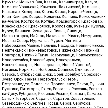
Иркутск, Йошкар-Ола, Казань, Калининград, Калуга,
Каменск-Уральский, Каменск-Шахтинский, Камышин,
Качканар, Кемерово, Керчь, Киров, Кирово-Чепецк,
Клин, Клинцы, Ковров, Коломна, Колпино, Комсомольск-
на-Амуре, Кострома, Котлас, Красногорск, Краснодар,
Краснокамск, Красноярск, Кропоткин, Кузнецк, Курган,
Курск, Ленинск-Кузнецкий, Ливны, Липецк,
Магнитогорск, Майкоп, Махачкала, Миасс, Мичуринск,
Москва Север, Мурманск, Муром, Мытищи,
Набережные Челны, Нальчик, Находка, Невинномысск,
Нефтекамск, Нижневартовск, Нижнекамск, Нижний
Новгород, Нижний Тагил, Новокузнецк, Новомосковск,
Новороссийск, Новосибирск, Новоуральск,
Новочебоксарск, Новочеркасск, Новый Уренгой,
Ногинск, Норильск, Ноябрьск, Обнинск, Одинцово,
Озерск, Октябрьский, Омск, Орел, Оренбург, Орехово-
Зуево, Орск, Пенза, Первоуральск, Пермь,
Петрозаводск, Подольск, Прокопьевск, Псков, Пушкин,
Пушкино, Пятигорск, Ржев, Рославль, Россошь, Ростов-
на-Дону, Рубцовск, Рыбинск, Рязань, Салават, Самара,
Санкт-Петербург, Саранск, Саратов, Севастополь,
Северодвинск, Сергиев Посад, Серов, Серпухов,
Симферополь, Смоленск, Солнечногорск, Сосновый Бор,