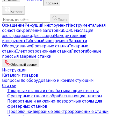
Корзина
Каталог
Поиск
Оснащение
Режущий инструмент
Инструментальная
оснастка
Крепление заготовки
СОЖ, масла
Для
электроэрозии
Для лазера
Измерительный
инструмент
Гибочный инструмент
Запчасти
Оборудование
Фрезерные станки
Токарные
станки
Электроэрозионные станки
Листогибочные
прессы
Лазерные станки
Обратный звонок
Инструкции
Каталоги товаров
Вопросы по оборудованию и комплектующим
Статьи
Токарные станки и обрабатывающие центры
Фрезерные станки и обрабатывающие центры
Поворотные и наклонно-поворотные столы для
фрезерных станков
Проволочно-вырезные электроэрозионные станки