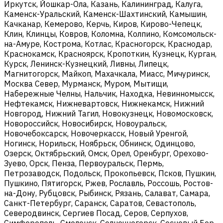
Иркутск, Йошкар-Ола, Казань, Калининград, Калуга,
Каменск-Уральский, Каменск-Шахтинский, Камышин,
Качканар, Кемерово, Керчь, Киров, Кирово-Чепецк,
Клин, Клинцы, Ковров, Коломна, Колпино, Комсомольск-
на-Амуре, Кострома, Котлас, Красногорск, Краснодар,
Краснокамск, Красноярск, Кропоткин, Кузнецк, Курган,
Курск, Ленинск-Кузнецкий, Ливны, Липецк,
Магнитогорск, Майкоп, Махачкала, Миасс, Мичуринск,
Москва Север, Мурманск, Муром, Мытищи,
Набережные Челны, Нальчик, Находка, Невинномысск,
Нефтекамск, Нижневартовск, Нижнекамск, Нижний
Новгород, Нижний Тагил, Новокузнецк, Новомосковск,
Новороссийск, Новосибирск, Новоуральск,
Новочебоксарск, Новочеркасск, Новый Уренгой,
Ногинск, Норильск, Ноябрьск, Обнинск, Одинцово,
Озерск, Октябрьский, Омск, Орел, Оренбург, Орехово-
Зуево, Орск, Пенза, Первоуральск, Пермь,
Петрозаводск, Подольск, Прокопьевск, Псков, Пушкин,
Пушкино, Пятигорск, Ржев, Рославль, Россошь, Ростов-
на-Дону, Рубцовск, Рыбинск, Рязань, Салават, Самара,
Санкт-Петербург, Саранск, Саратов, Севастополь,
Северодвинск, Сергиев Посад, Серов, Серпухов,
Симферополь, Смоленск, Солнечногорск, Сосновый Бор,