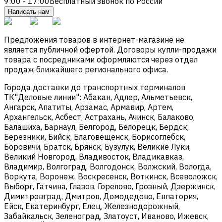
9:00 - 17:00
Бесплатный звонок по России
Написать нам
Предложения товаров в интернет-магазине не
является публичной офертой. Договоры купли-продажи
товара с посредниками оформляются через отдел
продаж ближайшего регионального офиса.
Города доставки до транспортных терминалов
ТК"Деловые линии": Абакан, Адлер, Альметьевск,
Ангарск, Апатиты, Арзамас, Армавир, Артем,
Архангельск, Асбест, Астрахань, Ачинск, Балаково,
Балашиха, Барнаул, Белгород, Белорецк, Бердск,
Березники, Бийск, Благовещенск, Борисоглебск,
Боровичи, Братск, Брянск, Бузулук, Великие Луки,
Великий Новгород, Владивосток, Владикавказ,
Владимир, Волгоград, Волгодонск, Волжский, Вологда,
Воркута, Воронеж, Воскресенск, Воткинск, Всеволожск,
Выборг, Гатчина, Глазов, Горелово, Грозный, Дзержинск,
Димитровград, Дмитров, Домодедово, Евпатория,
Ейск, Екатеринбург, Елец, Железнодорожный,
Забайкальск, Зеленоград, Златоуст, Иваново, Ижевск,