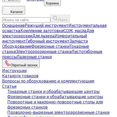
Корзина
Каталог
Поиск
Оснащение
Режущий инструмент
Инструментальная
оснастка
Крепление заготовки
СОЖ, масла
Для
электроэрозии
Для лазера
Измерительный
инструмент
Гибочный инструмент
Запчасти
Оборудование
Фрезерные станки
Токарные
станки
Электроэрозионные станки
Листогибочные
прессы
Лазерные станки
Обратный звонок
Инструкции
Каталоги товаров
Вопросы по оборудованию и комплектующим
Статьи
Токарные станки и обрабатывающие центры
Фрезерные станки и обрабатывающие центры
Поворотные и наклонно-поворотные столы для
фрезерных станков
Проволочно-вырезные электроэрозионные станки