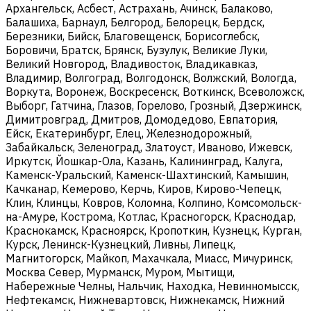
Архангельск, Асбест, Астрахань, Ачинск, Балаково,
Балашиха, Барнаул, Белгород, Белорецк, Бердск,
Березники, Бийск, Благовещенск, Борисоглебск,
Боровичи, Братск, Брянск, Бузулук, Великие Луки,
Великий Новгород, Владивосток, Владикавказ,
Владимир, Волгоград, Волгодонск, Волжский, Вологда,
Воркута, Воронеж, Воскресенск, Воткинск, Всеволожск,
Выборг, Гатчина, Глазов, Горелово, Грозный, Дзержинск,
Димитровград, Дмитров, Домодедово, Евпатория,
Ейск, Екатеринбург, Елец, Железнодорожный,
Забайкальск, Зеленоград, Златоуст, Иваново, Ижевск,
Иркутск, Йошкар-Ола, Казань, Калининград, Калуга,
Каменск-Уральский, Каменск-Шахтинский, Камышин,
Качканар, Кемерово, Керчь, Киров, Кирово-Чепецк,
Клин, Клинцы, Ковров, Коломна, Колпино, Комсомольск-
на-Амуре, Кострома, Котлас, Красногорск, Краснодар,
Краснокамск, Красноярск, Кропоткин, Кузнецк, Курган,
Курск, Ленинск-Кузнецкий, Ливны, Липецк,
Магнитогорск, Майкоп, Махачкала, Миасс, Мичуринск,
Москва Север, Мурманск, Муром, Мытищи,
Набережные Челны, Нальчик, Находка, Невинномысск,
Нефтекамск, Нижневартовск, Нижнекамск, Нижний