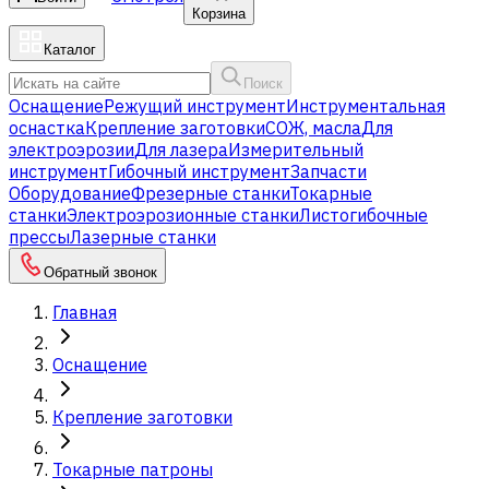
Корзина
Каталог
Поиск
Оснащение
Режущий инструмент
Инструментальная
оснастка
Крепление заготовки
СОЖ, масла
Для
электроэрозии
Для лазера
Измерительный
инструмент
Гибочный инструмент
Запчасти
Оборудование
Фрезерные станки
Токарные
станки
Электроэрозионные станки
Листогибочные
прессы
Лазерные станки
Обратный звонок
Главная
Оснащение
Крепление заготовки
Токарные патроны