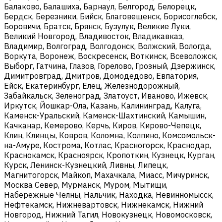
Балаково, Балашиха, Барнаул, Белгород, Белорецк,
Бердск, Березники, Бийск, Благовещенск, Борисоглебск,
Боровичи, Братск, Брянск, Бузулук, Великие Луки,
Великий Новгород, Владивосток, Владикавказ,
Владимир, Волгоград, Волгодонск, Волжский, Вологда,
Воркута, Воронеж, Воскресенск, Воткинск, Всеволожск,
Выборг, Гатчина, Глазов, Горелово, Грозный, Дзержинск,
Димитровград, Дмитров, Домодедово, Евпатория,
Ейск, Екатеринбург, Елец, Железнодорожный,
Забайкальск, Зеленоград, Златоуст, Иваново, Ижевск,
Иркутск, Йошкар-Ола, Казань, Калининград, Калуга,
Каменск-Уральский, Каменск-Шахтинский, Камышин,
Качканар, Кемерово, Керчь, Киров, Кирово-Чепецк,
Клин, Клинцы, Ковров, Коломна, Колпино, Комсомольск-
на-Амуре, Кострома, Котлас, Красногорск, Краснодар,
Краснокамск, Красноярск, Кропоткин, Кузнецк, Курган,
Курск, Ленинск-Кузнецкий, Ливны, Липецк,
Магнитогорск, Майкоп, Махачкала, Миасс, Мичуринск,
Москва Север, Мурманск, Муром, Мытищи,
Набережные Челны, Нальчик, Находка, Невинномысск,
Нефтекамск, Нижневартовск, Нижнекамск, Нижний
Новгород, Нижний Тагил, Новокузнецк, Новомосковск,