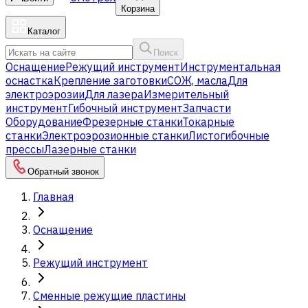
Корзина
Каталог
Поиск
Оснащение
Режущий инструмент
Инструментальная
оснастка
Крепление заготовки
СОЖ, масла
Для
электроэрозии
Для лазера
Измерительный
инструмент
Гибочный инструмент
Запчасти
Оборудование
Фрезерные станки
Токарные
станки
Электроэрозионные станки
Листогибочные
прессы
Лазерные станки
Обратный звонок
Главная
Оснащение
Режущий инструмент
Сменные режущие пластины