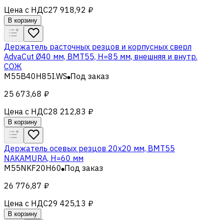
Цена с НДС
27 918,92 ₽
В корзину
Держатель расточных резцов и корпусных сверл
AdvaCut Ø40 мм, BMT55, H=85 мм, внешняя и внутр.
СОЖ
M55B40H85I.WS
Под заказ
25 673,68 ₽
Цена с НДС
28 212,83 ₽
В корзину
Держатель осевых резцов 20х20 мм, BMT55
NAKAMURA, H=60 мм
M55NKF20H60
Под заказ
26 776,87 ₽
Цена с НДС
29 425,13 ₽
В корзину