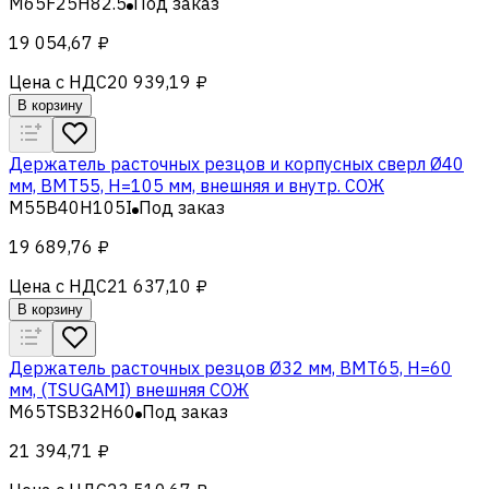
M65F25H82.5
Под заказ
19 054,67 ₽
Цена с НДС
20 939,19 ₽
В корзину
Держатель расточных резцов и корпусных сверл Ø40
мм, BMT55, H=105 мм, внешняя и внутр. СОЖ
M55B40H105I
Под заказ
19 689,76 ₽
Цена с НДС
21 637,10 ₽
В корзину
Держатель расточных резцов Ø32 мм, BMT65, H=60
мм, (TSUGAMI) внешняя СОЖ
M65TSB32H60
Под заказ
21 394,71 ₽