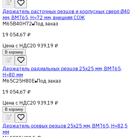
Держатель расточных резцов и корпусных сверл Ø40
мм, BMT65, H=72 мм, внешняя СОЖ
M65B40H72
Под заказ
19 054,67 ₽
Цена с НДС
20 939,19 ₽
В корзину
Держатель радиальных резцов 25х25 мм, BMT65,
H=80 мм
M65C25H80E
Под заказ
19 054,67 ₽
Цена с НДС
20 939,19 ₽
В корзину
Держатель осевых резцов 25х25 мм, BMT65, H=82,5
мм