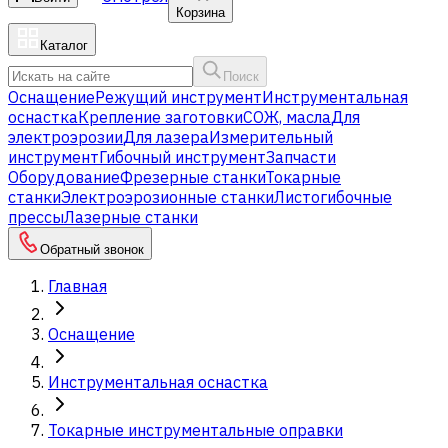
Корзина
Каталог
Поиск
Оснащение
Режущий инструмент
Инструментальная
оснастка
Крепление заготовки
СОЖ, масла
Для
электроэрозии
Для лазера
Измерительный
инструмент
Гибочный инструмент
Запчасти
Оборудование
Фрезерные станки
Токарные
станки
Электроэрозионные станки
Листогибочные
прессы
Лазерные станки
Обратный звонок
Главная
Оснащение
Инструментальная оснастка
Токарные инструментальные оправки