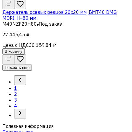
Держатель осевых резцов 20х20 мм, BMT40 DMG
MORI, H=80 мм
M40NZF20H80
Под заказ
27 445,45 ₽
Цена с НДС
30 159,84 ₽
В корзину
Показать ещё
1
2
3
4
Полезная информация
Показать все