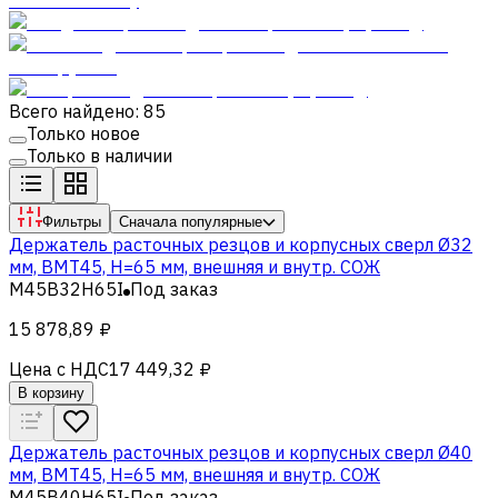
Всего найдено: 85
Только новое
Только в наличии
Фильтры
Сначала популярные
Держатель расточных резцов и корпусных сверл Ø32
мм, BMT45, H=65 мм, внешняя и внутр. СОЖ
M45B32H65I
Под заказ
15 878,89 ₽
Цена с НДС
17 449,32 ₽
В корзину
Держатель расточных резцов и корпусных сверл Ø40
мм, BMT45, H=65 мм, внешняя и внутр. СОЖ
M45B40H65I
Под заказ