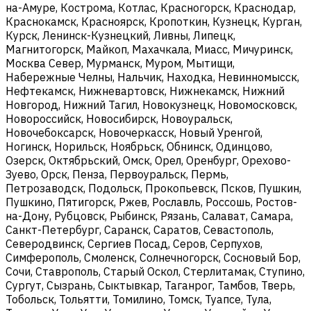
на-Амуре, Кострома, Котлас, Красногорск, Краснодар,
Краснокамск, Красноярск, Кропоткин, Кузнецк, Курган,
Курск, Ленинск-Кузнецкий, Ливны, Липецк,
Магнитогорск, Майкоп, Махачкала, Миасс, Мичуринск,
Москва Север, Мурманск, Муром, Мытищи,
Набережные Челны, Нальчик, Находка, Невинномысск,
Нефтекамск, Нижневартовск, Нижнекамск, Нижний
Новгород, Нижний Тагил, Новокузнецк, Новомосковск,
Новороссийск, Новосибирск, Новоуральск,
Новочебоксарск, Новочеркасск, Новый Уренгой,
Ногинск, Норильск, Ноябрьск, Обнинск, Одинцово,
Озерск, Октябрьский, Омск, Орел, Оренбург, Орехово-
Зуево, Орск, Пенза, Первоуральск, Пермь,
Петрозаводск, Подольск, Прокопьевск, Псков, Пушкин,
Пушкино, Пятигорск, Ржев, Рославль, Россошь, Ростов-
на-Дону, Рубцовск, Рыбинск, Рязань, Салават, Самара,
Санкт-Петербург, Саранск, Саратов, Севастополь,
Северодвинск, Сергиев Посад, Серов, Серпухов,
Симферополь, Смоленск, Солнечногорск, Сосновый Бор,
Сочи, Ставрополь, Старый Оскол, Стерлитамак, Ступино,
Сургут, Сызрань, Сыктывкар, Таганрог, Тамбов, Тверь,
Тобольск, Тольятти, Томилино, Томск, Туапсе, Тула,