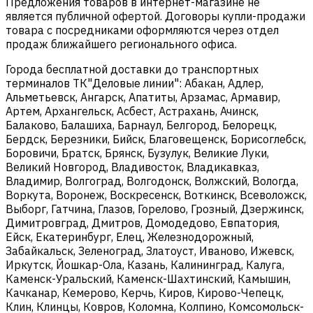
Предложения товаров в интернет-магазине не
является публичной офертой. Договоры купли-продажи
товара с посредниками оформляются через отдел
продаж ближайшего регионального офиса.
Города бесплатной доставки до транспортных
терминалов ТК"Деловые линии": Абакан, Адлер,
Альметьевск, Ангарск, Апатиты, Арзамас, Армавир,
Артем, Архангельск, Асбест, Астрахань, Ачинск,
Балаково, Балашиха, Барнаул, Белгород, Белорецк,
Бердск, Березники, Бийск, Благовещенск, Борисоглебск,
Боровичи, Братск, Брянск, Бузулук, Великие Луки,
Великий Новгород, Владивосток, Владикавказ,
Владимир, Волгоград, Волгодонск, Волжский, Вологда,
Воркута, Воронеж, Воскресенск, Воткинск, Всеволожск,
Выборг, Гатчина, Глазов, Горелово, Грозный, Дзержинск,
Димитровград, Дмитров, Домодедово, Евпатория,
Ейск, Екатеринбург, Елец, Железнодорожный,
Забайкальск, Зеленоград, Златоуст, Иваново, Ижевск,
Иркутск, Йошкар-Ола, Казань, Калининград, Калуга,
Каменск-Уральский, Каменск-Шахтинский, Камышин,
Качканар, Кемерово, Керчь, Киров, Кирово-Чепецк,
Клин, Клинцы, Ковров, Коломна, Колпино, Комсомольск-