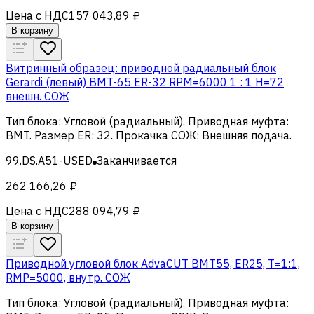
Цена с НДС
157 043,89 ₽
В корзину
Витринный образец: приводной радиальный блок
Gerardi (левый) BMT-65 ER-32 RPM=6000 1 : 1 H=72
внешн. СОЖ
Тип блока
:
Угловой (радиальный)
.
Приводная муфта
:
BMT
.
Размер ER
:
32
.
Прокачка СОЖ
:
Внешняя подача
.
99.DS.A51-USED
Заканчивается
262 166,26 ₽
Цена с НДС
288 094,79 ₽
В корзину
Приводной угловой блок AdvaCUT BMT55, ER25, T=1:1,
RMP=5000, внутр. СОЖ
Тип блока
:
Угловой (радиальный)
.
Приводная муфта
: