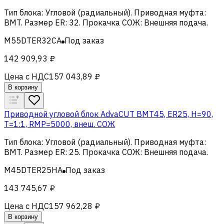
Тип блока
:
Угловой (радиальный)
.
Приводная муфта
:
BMT
.
Размер ER
:
32
.
Прокачка СОЖ
:
Внешняя подача
.
M55DTER32CA
Под заказ
142 909,93 ₽
Цена с НДС
157 043,89 ₽
В корзину
Приводной угловой блок AdvaCUT BMT45, ER25, H=90,
T=1:1, RMP=5000, внеш. СОЖ
Тип блока
:
Угловой (радиальный)
.
Приводная муфта
:
BMT
.
Размер ER
:
25
.
Прокачка СОЖ
:
Внешняя подача
.
M45DTER25HA
Под заказ
143 745,67 ₽
Цена с НДС
157 962,28 ₽
В корзину