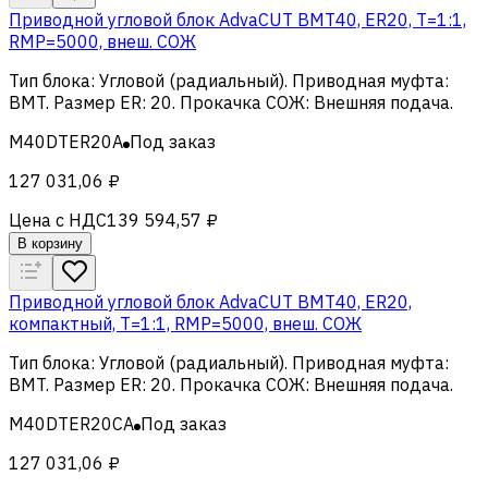
Приводной угловой блок AdvaCUT BMT40, ER20, T=1:1,
RMP=5000, внеш. СОЖ
Тип блока
:
Угловой (радиальный)
.
Приводная муфта
:
BMT
.
Размер ER
:
20
.
Прокачка СОЖ
:
Внешняя подача
.
M40DTER20A
Под заказ
127 031,06 ₽
Цена с НДС
139 594,57 ₽
В корзину
Приводной угловой блок AdvaCUT BMT40, ER20,
компактный, T=1:1, RMP=5000, внеш. СОЖ
Тип блока
:
Угловой (радиальный)
.
Приводная муфта
:
BMT
.
Размер ER
:
20
.
Прокачка СОЖ
:
Внешняя подача
.
M40DTER20CA
Под заказ
127 031,06 ₽