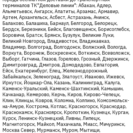
терминалов ТК"Деловые линии": Абакан, Адлер,
Альметьевск, Ангарск, Апатиты, Арзамас, Армавир,
Артем, Архангельск, Асбест, Астрахань, Ачинск,
Балаково, Балашиха, Барнаул, Белгород, Белорецк,
Бердск, Березники, Бийск, Благовещенск, Борисоглебск,
Боровичи, Братск, Брянск, Бузулук, Великие Луки,
Великий Новгород, Владивосток, Владикавказ,
Владимир, Волгоград, Волгодонск, Волжский, Вологда,
Воркута, Воронеж, Воскресенск, Воткинск, Всеволожск,
Выборг, Гатчина, Глазов, Горелово, Грозный, Дзержинск,
Димитровград, Дмитров, Домодедово, Евпатория,
Ейск, Екатеринбург, Елец, Железнодорожный,
Забайкальск, Зеленоград, Златоуст, Иваново, Ижевск,
Иркутск, Йошкар-Ола, Казань, Калининград, Калуга,
Каменск-Уральский, Каменск-Шахтинский, Камышин,
Качканар, Кемерово, Керчь, Киров, Кирово-Чепецк,
Клин, Клинцы, Ковров, Коломна, Колпино, Комсомольск-
на-Амуре, Кострома, Котлас, Красногорск, Краснодар,
Краснокамск, Красноярск, Кропоткин, Кузнецк, Курган,
Курск, Ленинск-Кузнецкий, Ливны, Липецк,
Магнитогорск, Майкоп, Махачкала, Миасс, Мичуринск,
Москва Север, Мурманск, Муром, Мытищи,