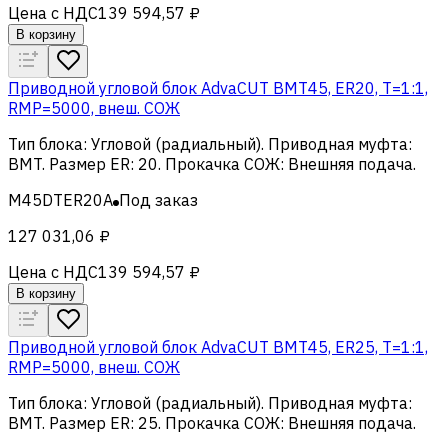
Цена с НДС
139 594,57 ₽
В корзину
Приводной угловой блок AdvaCUT BMT45, ER20, T=1:1,
RMP=5000, внеш. СОЖ
Тип блока
:
Угловой (радиальный)
.
Приводная муфта
:
BMT
.
Размер ER
:
20
.
Прокачка СОЖ
:
Внешняя подача
.
M45DTER20A
Под заказ
127 031,06 ₽
Цена с НДС
139 594,57 ₽
В корзину
Приводной угловой блок AdvaCUT BMT45, ER25, T=1:1,
RMP=5000, внеш. СОЖ
Тип блока
:
Угловой (радиальный)
.
Приводная муфта
:
BMT
.
Размер ER
:
25
.
Прокачка СОЖ
:
Внешняя подача
.