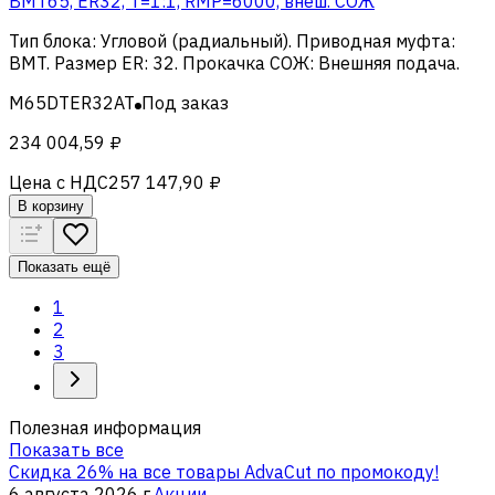
BMT65, ER32, T=1:1, RMP=6000, внеш. СОЖ
Тип блока
:
Угловой (радиальный)
.
Приводная муфта
:
BMT
.
Размер ER
:
32
.
Прокачка СОЖ
:
Внешняя подача
.
M65DTER32AT
Под заказ
234 004,59 ₽
Цена с НДС
257 147,90 ₽
В корзину
Показать ещё
1
2
3
Полезная информация
Показать все
Скидка 26% на все товары AdvaCut по промокоду!
6 августа 2026 г.
Акции