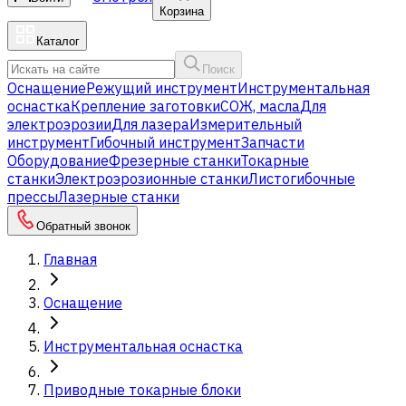
Корзина
Каталог
Поиск
Оснащение
Режущий инструмент
Инструментальная
оснастка
Крепление заготовки
СОЖ, масла
Для
электроэрозии
Для лазера
Измерительный
инструмент
Гибочный инструмент
Запчасти
Оборудование
Фрезерные станки
Токарные
станки
Электроэрозионные станки
Листогибочные
прессы
Лазерные станки
Обратный звонок
Главная
Оснащение
Инструментальная оснастка
Приводные токарные блоки