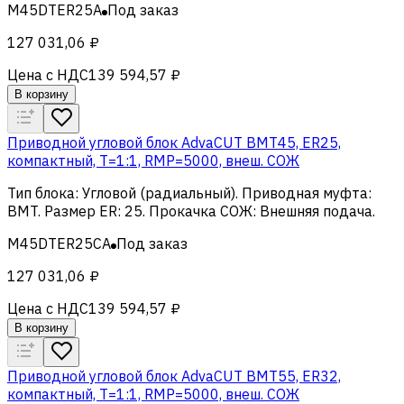
M45DTER25A
Под заказ
127 031,06 ₽
Цена с НДС
139 594,57 ₽
В корзину
Приводной угловой блок AdvaCUT BMT45, ER25,
компактный, T=1:1, RMP=5000, внеш. СОЖ
Тип блока
:
Угловой (радиальный)
.
Приводная муфта
:
BMT
.
Размер ER
:
25
.
Прокачка СОЖ
:
Внешняя подача
.
M45DTER25CA
Под заказ
127 031,06 ₽
Цена с НДС
139 594,57 ₽
В корзину
Приводной угловой блок AdvaCUT BMT55, ER32,
компактный, T=1:1, RMP=5000, внеш. СОЖ