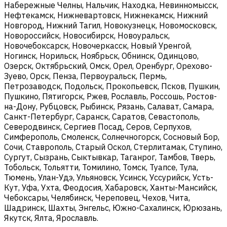
Набережные Челны, Нальчик, Находка, Невинномысск,
Нефтекамск, Нижневартовск, Нижнекамск, Нижний
Новгород, Нижний Тагил, Новокузнецк, Новомосковск,
Новороссийск, Новосибирск, Новоуральск,
Новочебоксарск, Новочеркасск, Новый Уренгой,
Ногинск, Норильск, Ноябрьск, Обнинск, Одинцово,
Озерск, Октябрьский, Омск, Орел, Оренбург, Орехово-
Зуево, Орск, Пенза, Первоуральск, Пермь,
Петрозаводск, Подольск, Прокопьевск, Псков, Пушкин,
Пушкино, Пятигорск, Ржев, Рославль, Россошь, Ростов-
на-Дону, Рубцовск, Рыбинск, Рязань, Салават, Самара,
Санкт-Петербург, Саранск, Саратов, Севастополь,
Северодвинск, Сергиев Посад, Серов, Серпухов,
Симферополь, Смоленск, Солнечногорск, Сосновый Бор,
Сочи, Ставрополь, Старый Оскол, Стерлитамак, Ступино,
Сургут, Сызрань, Сыктывкар, Таганрог, Тамбов, Тверь,
Тобольск, Тольятти, Томилино, Томск, Туапсе, Тула,
Тюмень, Улан-Удэ, Ульяновск, Усинск, Уссурийск, Усть-
Кут, Уфа, Ухта, Феодосия, Хабаровск, Ханты-Мансийск,
Чебоксары, Челябинск, Череповец, Чехов, Чита,
Шадринск, Шахты, Энгельс, Южно-Сахалинск, Юрюзань,
Якутск, Ялта, Ярославль.