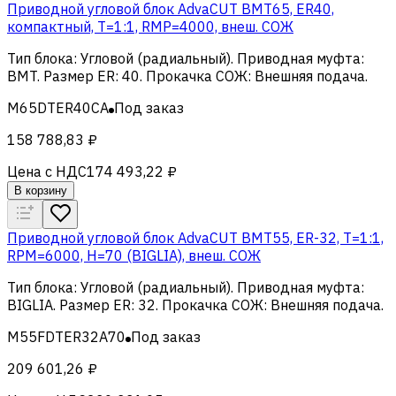
Приводной угловой блок AdvaCUT BMT65, ER40,
компактный, T=1:1, RMP=4000, внеш. СОЖ
Тип блока
:
Угловой (радиальный)
.
Приводная муфта
:
BMT
.
Размер ER
:
40
.
Прокачка СОЖ
:
Внешняя подача
.
M65DTER40CA
Под заказ
158 788,83 ₽
Цена с НДС
174 493,22 ₽
В корзину
Приводной угловой блок AdvaCUT BMT55, ER-32, T=1:1,
RPM=6000, H=70 (BIGLIA), внеш. СОЖ
Тип блока
:
Угловой (радиальный)
.
Приводная муфта
:
BIGLIA
.
Размер ER
:
32
.
Прокачка СОЖ
:
Внешняя подача
.
M55FDTER32A70
Под заказ
209 601,26 ₽