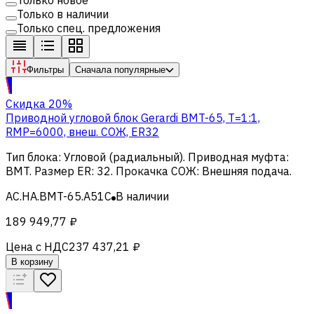
Только в наличии
Только спец. предложения
Фильтры
Сначала популярные
Скидка 20%
Приводной угловой блок Gerardi BMT-65, T=1:1,
RMP=6000, внеш. СОЖ, ER32
Тип блока
:
Угловой (радиальный)
.
Приводная муфта
:
BMT
.
Размер ER
:
32
.
Прокачка СОЖ
:
Внешняя подача
.
AC.HA.BMT-65.A51C
В наличии
189 949,77 ₽
Цена с НДС
237 437,21 ₽
В корзину