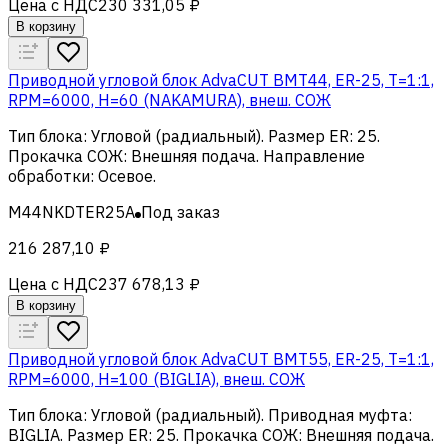
Цена с НДС
230 331,05 ₽
В корзину
Приводной угловой блок AdvaCUT BMT44, ER-25, T=1:1,
RPM=6000, H=60 (NAKAMURA), внеш. СОЖ
Тип блока
:
Угловой (радиальный)
.
Размер ER
:
25
.
Прокачка СОЖ
:
Внешняя подача
.
Направление
обработки
:
Осевое
.
M44NKDTER25A
Под заказ
216 287,10 ₽
Цена с НДС
237 678,13 ₽
В корзину
Приводной угловой блок AdvaCUT BMT55, ER-25, T=1:1,
RPM=6000, H=100 (BIGLIA), внеш. СОЖ
Тип блока
:
Угловой (радиальный)
.
Приводная муфта
:
BIGLIA
.
Размер ER
:
25
.
Прокачка СОЖ
:
Внешняя подача
.