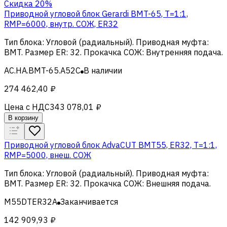
Скидка 20%
Приводной угловой блок Gerardi BMT-65, T=1:1,
RMP=6000, внутр. СОЖ, ER32
Тип блока
:
Угловой (радиальный)
.
Приводная муфта
:
BMT
.
Размер ER
:
32
.
Прокачка СОЖ
:
Внутренняя подача
.
AC.HA.BMT-65.A52C
В наличии
274 462,40 ₽
Цена с НДС
343 078,01 ₽
В корзину
Приводной угловой блок AdvaCUT BMT55, ER32, T=1:1,
RMP=5000, внеш. СОЖ
Тип блока
:
Угловой (радиальный)
.
Приводная муфта
:
BMT
.
Размер ER
:
32
.
Прокачка СОЖ
:
Внешняя подача
.
M55DTER32A
Заканчивается
142 909,93 ₽