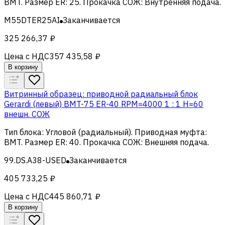
BMT
.
Размер ER
:
25
.
Прокачка СОЖ
:
Внутренняя подача
.
M55DTER25AI
Заканчивается
325 266,37 ₽
Цена с НДС
357 435,58 ₽
В корзину
Витринный образец: приводной радиальный блок
Gerardi (левый) BMT-75 ER-40 RPM=4000 1 : 1 H=60
внешн. СОЖ
Тип блока
:
Угловой (радиальный)
.
Приводная муфта
:
BMT
.
Размер ER
:
40
.
Прокачка СОЖ
:
Внешняя подача
.
99.DS.A38-USED
Заканчивается
405 733,25 ₽
Цена с НДС
445 860,71 ₽
В корзину