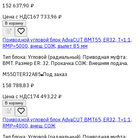
152 637,90 ₽
Цена с НДС
167 733,96 ₽
В корзину
Приводной угловой блок AdvaCUT BMT55, ER32, T=1:1,
RMP=5000, внеш. СОЖ, вылет 85 мм
Тип блока
:
Угловой (радиальный)
.
Приводная муфта
:
BMT
.
Размер ER
:
32
.
Прокачка СОЖ
:
Внешняя подача
.
M55DTER32A85
Под заказ
158 788,83 ₽
Цена с НДС
174 493,22 ₽
В корзину
Приводной угловой блок AdvaCUT BMT65, ER32, T=1:1,
RMP=4000, внеш. СОЖ
Тип блока
:
Угловой (радиальный)
.
Приводная муфта
: