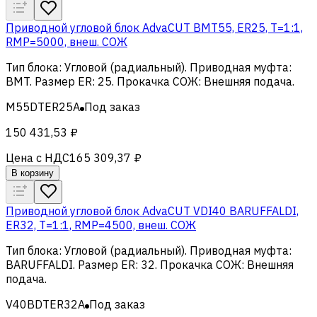
Приводной угловой блок AdvaCUT BMT55, ER25, T=1:1,
RMP=5000, внеш. СОЖ
Тип блока
:
Угловой (радиальный)
.
Приводная муфта
:
BMT
.
Размер ER
:
25
.
Прокачка СОЖ
:
Внешняя подача
.
M55DTER25A
Под заказ
150 431,53 ₽
Цена с НДС
165 309,37 ₽
В корзину
Приводной угловой блок AdvaCUT VDI40 BARUFFALDI,
ER32, T=1:1, RMP=4500, внеш. СОЖ
Тип блока
:
Угловой (радиальный)
.
Приводная муфта
:
BARUFFALDI
.
Размер ER
:
32
.
Прокачка СОЖ
:
Внешняя
подача
.
V40BDTER32A
Под заказ