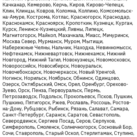
Качканар, Кемерово, Керчь, Киров, Кирово-Чепецк,
Клин, Клинцы, Ковров, Коломна, Колпино, Комсомольск-
на-Амуре, Кострома, Котлас, Красногорск, Краснодар,
Краснокамск, Красноярск, Кропоткин, Кузнецк, Курган,
Курск, Ленинск-Кузнецкий, Ливны, Липецк,
Магнитогорск, Майкоп, Махачкала, Миасс, Мичуринск,
Москва Север, Мурманск, Муром, Мытищи,
Набережные Челны, Нальчик, Находка, Невинномысск,
Нефтекамск, Нижневартовск, Нижнекамск, Нижний
Новгород, Нижний Тагил, Новокузнецк, Новомосковск,
Новороссийск, Новосибирск, Новоуральск,
Новочебоксарск, Новочеркасск, Новый Уренгой,
Ногинск, Норильск, Ноябрьск, Обнинск, Одинцово,
Озерск, Октябрьский, Омск, Орел, Оренбург, Орехово-
Зуево, Орск, Пенза, Первоуральск, Пермь,
Петрозаводск, Подольск, Прокопьевск, Псков, Пушкин,
Пушкино, Пятигорск, Ржев, Рославль, Россошь, Ростов-
на-Дону, Рубцовск, Рыбинск, Рязань, Салават, Самара,
Санкт-Петербург, Саранск, Саратов, Севастополь,
Северодвинск, Сергиев Посад, Серов, Серпухов,
Симферополь, Смоленск, Солнечногорск, Сосновый Бор,
Сочи, Ставрополь, Старый Оскол, Стерлитамак, Ступино,