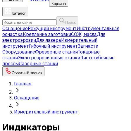
Корзина
Каталог
Поиск
Оснащение
Режущий инструмент
Инструментальная
оснастка
Крепление заготовки
СОЖ, масла
Для
электроэрозии
Для лазера
Измерительный
инструмент
Гибочный инструмент
Запчасти
Оборудование
Фрезерные станки
Токарные
станки
Электроэрозионные станки
Листогибочные
прессы
Лазерные станки
Обратный звонок
Главная
Оснащение
Измерительный инструмент
Индикаторы