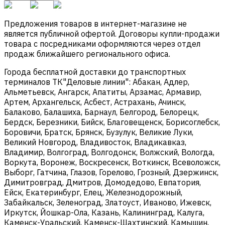
Предложения товаров в интернет-магазине не
является публичной офертой. Договоры купли-продажи
товара с посредниками оформляются через отдел
продаж ближайшего регионального офиса.
Города бесплатной доставки до транспортных
терминалов ТК"Деловые линии": Абакан, Адлер,
Альметьевск, Ангарск, Апатиты, Арзамас, Армавир,
Артем, Архангельск, Асбест, Астрахань, Ачинск,
Балаково, Балашиха, Барнаул, Белгород, Белорецк,
Бердск, Березники, Бийск, Благовещенск, Борисоглебск,
Боровичи, Братск, Брянск, Бузулук, Великие Луки,
Великий Новгород, Владивосток, Владикавказ,
Владимир, Волгоград, Волгодонск, Волжский, Вологда,
Воркута, Воронеж, Воскресенск, Воткинск, Всеволожск,
Выборг, Гатчина, Глазов, Горелово, Грозный, Дзержинск,
Димитровград, Дмитров, Домодедово, Евпатория,
Ейск, Екатеринбург, Елец, Железнодорожный,
Забайкальск, Зеленоград, Златоуст, Иваново, Ижевск,
Иркутск, Йошкар-Ола, Казань, Калининград, Калуга,
Каменск-Уральский, Каменск-Шахтинский, Камышин,