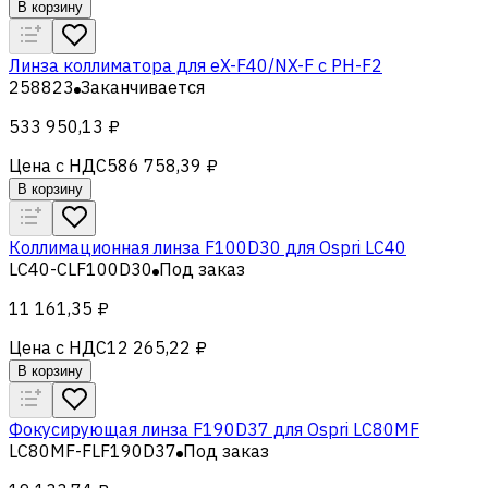
В корзину
Линза коллиматора для eX-F40/NX-F c PH-F2
258823
Заканчивается
533 950,13 ₽
Цена с НДС
586 758,39 ₽
В корзину
Коллимационная линза F100D30 для Ospri LC40
LC40-CLF100D30
Под заказ
11 161,35 ₽
Цена с НДС
12 265,22 ₽
В корзину
Фокусирующая линза F190D37 для Ospri LC80MF
LC80MF-FLF190D37
Под заказ