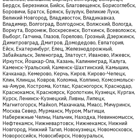
Бердск, Березники, Бийск, Благовещенск, Борисоглебск,
Боровичи, Братск, Брянск, Бузулук, Великие Луки,
Великий Новгород, Владивосток, Владикавказ,
Владимир, Волгоград, Волгодонск, Волжский, Вологда,
Воркута, Воронеж, Воскресенск, Воткинск, Всеволожск,
Выборг, Гатчина, Глазов, Горелово, Грозный, Дзержинск,
Димитровград, Дмитров, Домодедово, Евпатория,
Ейск, Екатеринбург, Елец, Железнодорожный,
Забайкальск, Зеленоград, Златоуст, Иваново, Ижевск,
Иркутск, Йошкар-Ола, Казань, Калининград, Калуга,
Каменск-Уральский, Каменск-Шахтинский, Камышин,
Качканар, Кемерово, Керчь, Киров, Кирово-Чепецк,
Клин, Клинцы, Ковров, Коломна, Колпино, Комсомольск-
на-Амуре, Кострома, Котлас, Красногорск, Краснодар,
Краснокамск, Красноярск, Кропоткин, Кузнецк, Курган,
Курск, Ленинск-Кузнецкий, Ливны, Липецк,
Магнитогорск, Майкоп, Махачкала, Миасс, Мичуринск,
Москва Север, Мурманск, Муром, Мытищи,
Набережные Челны, Нальчик, Находка, Невинномысск,
Нефтекамск, Нижневартовск, Нижнекамск, Нижний
Новгород, Нижний Тагил, Новокузнецк, Новомосковск,
Новороссийск, Новосибирск, Новоуральск,