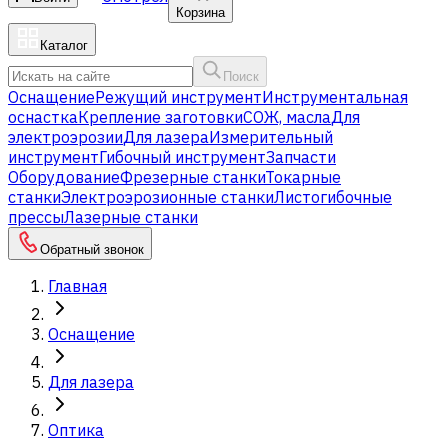
Корзина
Каталог
Поиск
Оснащение
Режущий инструмент
Инструментальная
оснастка
Крепление заготовки
СОЖ, масла
Для
электроэрозии
Для лазера
Измерительный
инструмент
Гибочный инструмент
Запчасти
Оборудование
Фрезерные станки
Токарные
станки
Электроэрозионные станки
Листогибочные
прессы
Лазерные станки
Обратный звонок
Главная
Оснащение
Для лазера
Оптика