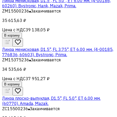
Линза менисковая, D1.5", FL 5.0", ET 6.00 мм. (4-00186,
60260). Bystronic, Hank, Mazak, Prima.
ZM15500236
Заканчивается
35 615,63 ₽
Цена с НДС
39 138,05 ₽
В корзину
Линза менисковая, D1.5", FL 3.75", ET 6.00 мм. (4-00185,
776836, 60603). Bystronic, Prima.
ZM15375236
Заканчивается
34 535,66 ₽
Цена с НДС
37 951,27 ₽
В корзину
Линза плоско-выпуклая, D1.5", FL 5.0", ET 6.00 мм.
(60770). Amada, Mazak.
ZC15500236
Заканчивается