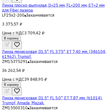
Линза плоско-выпуклая, D=25 мм, FL=200 мм, ET=2 мм
для Fiber лазера
LF25x2-200
Заканчивается
3 375,57 ₽
Цена с НДС
3 709,42 ₽
В корзину
Линза менисковая, D1.5", FL 3.75", ET 7.40 мм. (346104,
61962). Trumpf.
ZM15375291
Заканчивается
36 262,54 ₽
Цена с НДС
39 848,95 ₽
В корзину
Линза менисковая, D1.5", FL 5.0", ET 7.87 мм. (61014).
Trumpf, Amada, Mazak.
ZM15500310
Заканчивается