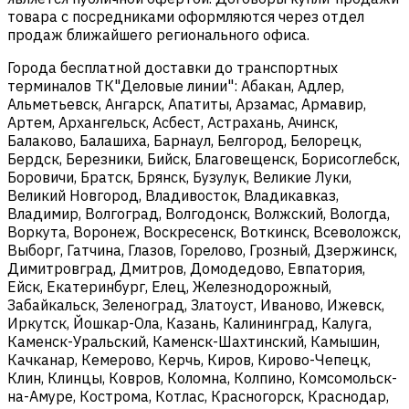
товара с посредниками оформляются через отдел
продаж ближайшего регионального офиса.
Города бесплатной доставки до транспортных
терминалов ТК"Деловые линии": Абакан, Адлер,
Альметьевск, Ангарск, Апатиты, Арзамас, Армавир,
Артем, Архангельск, Асбест, Астрахань, Ачинск,
Балаково, Балашиха, Барнаул, Белгород, Белорецк,
Бердск, Березники, Бийск, Благовещенск, Борисоглебск,
Боровичи, Братск, Брянск, Бузулук, Великие Луки,
Великий Новгород, Владивосток, Владикавказ,
Владимир, Волгоград, Волгодонск, Волжский, Вологда,
Воркута, Воронеж, Воскресенск, Воткинск, Всеволожск,
Выборг, Гатчина, Глазов, Горелово, Грозный, Дзержинск,
Димитровград, Дмитров, Домодедово, Евпатория,
Ейск, Екатеринбург, Елец, Железнодорожный,
Забайкальск, Зеленоград, Златоуст, Иваново, Ижевск,
Иркутск, Йошкар-Ола, Казань, Калининград, Калуга,
Каменск-Уральский, Каменск-Шахтинский, Камышин,
Качканар, Кемерово, Керчь, Киров, Кирово-Чепецк,
Клин, Клинцы, Ковров, Коломна, Колпино, Комсомольск-
на-Амуре, Кострома, Котлас, Красногорск, Краснодар,