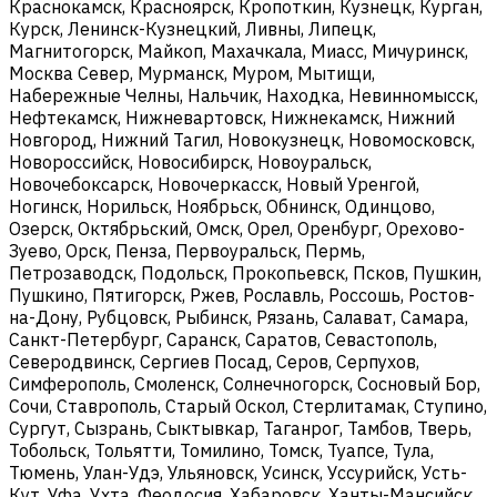
Краснокамск, Красноярск, Кропоткин, Кузнецк, Курган,
Курск, Ленинск-Кузнецкий, Ливны, Липецк,
Магнитогорск, Майкоп, Махачкала, Миасс, Мичуринск,
Москва Север, Мурманск, Муром, Мытищи,
Набережные Челны, Нальчик, Находка, Невинномысск,
Нефтекамск, Нижневартовск, Нижнекамск, Нижний
Новгород, Нижний Тагил, Новокузнецк, Новомосковск,
Новороссийск, Новосибирск, Новоуральск,
Новочебоксарск, Новочеркасск, Новый Уренгой,
Ногинск, Норильск, Ноябрьск, Обнинск, Одинцово,
Озерск, Октябрьский, Омск, Орел, Оренбург, Орехово-
Зуево, Орск, Пенза, Первоуральск, Пермь,
Петрозаводск, Подольск, Прокопьевск, Псков, Пушкин,
Пушкино, Пятигорск, Ржев, Рославль, Россошь, Ростов-
на-Дону, Рубцовск, Рыбинск, Рязань, Салават, Самара,
Санкт-Петербург, Саранск, Саратов, Севастополь,
Северодвинск, Сергиев Посад, Серов, Серпухов,
Симферополь, Смоленск, Солнечногорск, Сосновый Бор,
Сочи, Ставрополь, Старый Оскол, Стерлитамак, Ступино,
Сургут, Сызрань, Сыктывкар, Таганрог, Тамбов, Тверь,
Тобольск, Тольятти, Томилино, Томск, Туапсе, Тула,
Тюмень, Улан-Удэ, Ульяновск, Усинск, Уссурийск, Усть-
Кут, Уфа, Ухта, Феодосия, Хабаровск, Ханты-Мансийск,