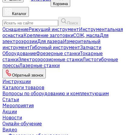
Корзина
Каталог
Поиск
Оснащение
Режущий инструмент
Инструментальная
оснастка
Крепление заготовки
СОЖ, масла
Для
электроэрозии
Для лазера
Измерительный
инструмент
Гибочный инструмент
Запчасти
Оборудование
Фрезерные станки
Токарные
станки
Электроэрозионные станки
Листогибочные
прессы
Лазерные станки
Обратный звонок
Инструкции
Каталоги товаров
Вопросы по оборудованию и комплектующим
Статьи
Мероприятия
Акции
Новости
Онлайн-обучение
Видео