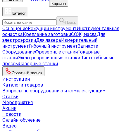
Корзина
Каталог
Поиск
Оснащение
Режущий инструмент
Инструментальная
оснастка
Крепление заготовки
СОЖ, масла
Для
электроэрозии
Для лазера
Измерительный
инструмент
Гибочный инструмент
Запчасти
Оборудование
Фрезерные станки
Токарные
станки
Электроэрозионные станки
Листогибочные
прессы
Лазерные станки
Обратный звонок
Инструкции
Каталоги товаров
Вопросы по оборудованию и комплектующим
Статьи
Мероприятия
Акции
Новости
Онлайн-обучение
Видео