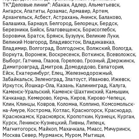
ТК"Деловые линии": Абакан, Адлер, Альметьевск,
Ангарск, Апатиты, Арзамас, Армавир, Артем,
Архангельск, Асбест, Астрахань, Ачинск, Балаково,
Балашиха, Барнаул, Белгород, Белорецк, Бердск,
Березники, Бийск, Благовещенск, Борисоглебск,
Боровичи, Братск, Брянск, Бузулук, Великие Луки,
Великий Новгород, Владивосток, Владикавказ,
Владимир, Волгоград, Волгодонск, Волжский, Вологда,
Воркута, Воронеж, Воскресенск, Воткинск, Всеволожск,
Выборг, Гатчина, Глазов, Горелово, Грозный, Дзержинск,
Димитровград, Дмитров, Домодедово, Евпатория,
Ейск, Екатеринбург, Елец, Железнодорожный,
Забайкальск, Зеленоград, Златоуст, Иваново, Ижевск,
Иркутск, Йошкар-Ола, Казань, Калининград, Калуга,
Каменск-Уральский, Каменск-Шахтинский, Камышин,
Качканар, Кемерово, Керчь, Киров, Кирово-Чепецк,
Клин, Клинцы, Ковров, Коломна, Колпино, Комсомольск-
на-Амуре, Кострома, Котлас, Красногорск, Краснодар,
Краснокамск, Красноярск, Кропоткин, Кузнецк, Курган,
Курск, Ленинск-Кузнецкий, Ливны, Липецк,
Магнитогорск, Майкоп, Махачкала, Миасс, Мичуринск,
Москва Север, Мурманск, Муром, Мытищи,