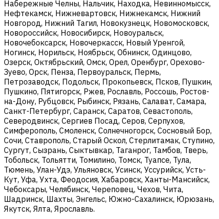
Набережные Челны, Нальчик, Находка, Невинномысск,
Нефтекамск, Нижневартовск, Нижнекамск, Нижний
Новгород, Нижний Тагил, Новокузнецк, Новомосковск,
Новороссийск, Новосибирск, Новоуральск,
Новочебоксарск, Новочеркасск, Новый Уренгой,
Ногинск, Норильск, Ноябрьск, Обнинск, Одинцово,
Озерск, Октябрьский, Омск, Орел, Оренбург, Орехово-
Зуево, Орск, Пенза, Первоуральск, Пермь,
Петрозаводск, Подольск, Прокопьевск, Псков, Пушкин,
Пушкино, Пятигорск, Ржев, Рославль, Россошь, Ростов-
на-Дону, Рубцовск, Рыбинск, Рязань, Салават, Самара,
Санкт-Петербург, Саранск, Саратов, Севастополь,
Северодвинск, Сергиев Посад, Серов, Серпухов,
Симферополь, Смоленск, Солнечногорск, Сосновый Бор,
Сочи, Ставрополь, Старый Оскол, Стерлитамак, Ступино,
Сургут, Сызрань, Сыктывкар, Таганрог, Тамбов, Тверь,
Тобольск, Тольятти, Томилино, Томск, Туапсе, Тула,
Тюмень, Улан-Удэ, Ульяновск, Усинск, Уссурийск, Усть-
Кут, Уфа, Ухта, Феодосия, Хабаровск, Ханты-Мансийск,
Чебоксары, Челябинск, Череповец, Чехов, Чита,
Шадринск, Шахты, Энгельс, Южно-Сахалинск, Юрюзань,
Якутск, Ялта, Ярославль.