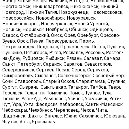
Набережные Челны, Нальчик, Находка, Невинномысск,
Нефтекамск, Нижневартовск, Нижнекамск, Нижний
Новгород, Нижний Тагил, Новокузнецк, Новомосковск,
Новороссийск, Новосибирск, Новоуральск,
Новочебоксарск, Новочеркасск, Новый Уренгой,
Ногинск, Норильск, Ноябрьск, Обнинск, Одинцово,
Озерск, Октябрьский, Омск, Орел, Оренбург, Орехово-
Зуево, Орск, Пенза, Первоуральск, Пермь,
Петрозаводск, Подольск, Прокопьевск, Псков, Пушкин,
Пушкино, Пятигорск, Ржев, Рославль, Россошь, Ростов-
на-Дону, Рубцовск, Рыбинск, Рязань, Салават, Самара,
Санкт-Петербург, Саранск, Саратов, Севастополь,
Северодвинск, Сергиев Посад, Серов, Серпухов,
Симферополь, Смоленск, Солнечногорск, Сосновый Бор,
Сочи, Ставрополь, Старый Оскол, Стерлитамак, Ступино,
Сургут, Сызрань, Сыктывкар, Таганрог, Тамбов, Тверь,
Тобольск, Тольятти, Томилино, Томск, Туапсе, Тула,
Тюмень, Улан-Удэ, Ульяновск, Усинск, Уссурийск, Усть-
Кут, Уфа, Ухта, Феодосия, Хабаровск, Ханты-Мансийск,
Чебоксары, Челябинск, Череповец, Чехов, Чита,
Шадринск, Шахты, Энгельс, Южно-Сахалинск, Юрюзань,
Якутск, Ялта, Ярославль.