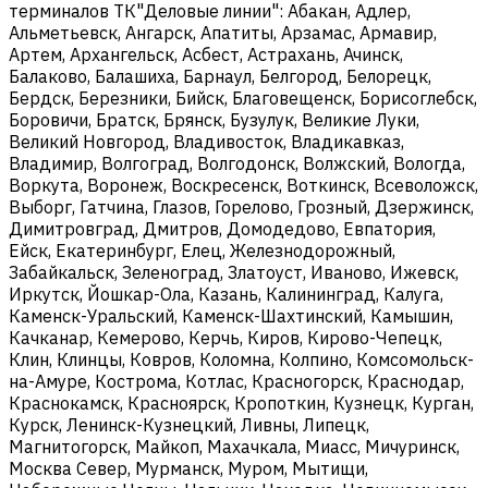
терминалов ТК"Деловые линии": Абакан, Адлер,
Альметьевск, Ангарск, Апатиты, Арзамас, Армавир,
Артем, Архангельск, Асбест, Астрахань, Ачинск,
Балаково, Балашиха, Барнаул, Белгород, Белорецк,
Бердск, Березники, Бийск, Благовещенск, Борисоглебск,
Боровичи, Братск, Брянск, Бузулук, Великие Луки,
Великий Новгород, Владивосток, Владикавказ,
Владимир, Волгоград, Волгодонск, Волжский, Вологда,
Воркута, Воронеж, Воскресенск, Воткинск, Всеволожск,
Выборг, Гатчина, Глазов, Горелово, Грозный, Дзержинск,
Димитровград, Дмитров, Домодедово, Евпатория,
Ейск, Екатеринбург, Елец, Железнодорожный,
Забайкальск, Зеленоград, Златоуст, Иваново, Ижевск,
Иркутск, Йошкар-Ола, Казань, Калининград, Калуга,
Каменск-Уральский, Каменск-Шахтинский, Камышин,
Качканар, Кемерово, Керчь, Киров, Кирово-Чепецк,
Клин, Клинцы, Ковров, Коломна, Колпино, Комсомольск-
на-Амуре, Кострома, Котлас, Красногорск, Краснодар,
Краснокамск, Красноярск, Кропоткин, Кузнецк, Курган,
Курск, Ленинск-Кузнецкий, Ливны, Липецк,
Магнитогорск, Майкоп, Махачкала, Миасс, Мичуринск,
Москва Север, Мурманск, Муром, Мытищи,