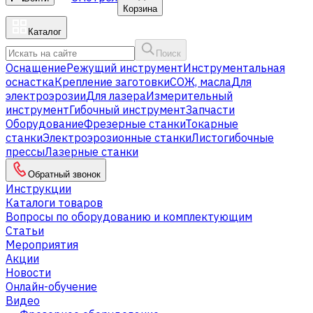
Корзина
Каталог
Поиск
Оснащение
Режущий инструмент
Инструментальная
оснастка
Крепление заготовки
СОЖ, масла
Для
электроэрозии
Для лазера
Измерительный
инструмент
Гибочный инструмент
Запчасти
Оборудование
Фрезерные станки
Токарные
станки
Электроэрозионные станки
Листогибочные
прессы
Лазерные станки
Обратный звонок
Инструкции
Каталоги товаров
Вопросы по оборудованию и комплектующим
Статьи
Мероприятия
Акции
Новости
Онлайн-обучение
Видео