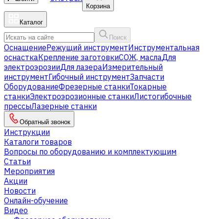
Корзина
Каталог
Поиск
Оснащение
Режущий инструмент
Инструментальная
оснастка
Крепление заготовки
СОЖ, масла
Для
электроэрозии
Для лазера
Измерительный
инструмент
Гибочный инструмент
Запчасти
Оборудование
Фрезерные станки
Токарные
станки
Электроэрозионные станки
Листогибочные
прессы
Лазерные станки
Обратный звонок
Инструкции
Каталоги товаров
Вопросы по оборудованию и комплектующим
Статьи
Мероприятия
Акции
Новости
Онлайн-обучение
Видео