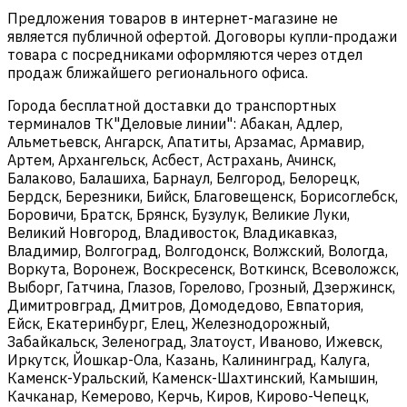
Предложения товаров в интернет-магазине не
является публичной офертой. Договоры купли-продажи
товара с посредниками оформляются через отдел
продаж ближайшего регионального офиса.
Города бесплатной доставки до транспортных
терминалов ТК"Деловые линии": Абакан, Адлер,
Альметьевск, Ангарск, Апатиты, Арзамас, Армавир,
Артем, Архангельск, Асбест, Астрахань, Ачинск,
Балаково, Балашиха, Барнаул, Белгород, Белорецк,
Бердск, Березники, Бийск, Благовещенск, Борисоглебск,
Боровичи, Братск, Брянск, Бузулук, Великие Луки,
Великий Новгород, Владивосток, Владикавказ,
Владимир, Волгоград, Волгодонск, Волжский, Вологда,
Воркута, Воронеж, Воскресенск, Воткинск, Всеволожск,
Выборг, Гатчина, Глазов, Горелово, Грозный, Дзержинск,
Димитровград, Дмитров, Домодедово, Евпатория,
Ейск, Екатеринбург, Елец, Железнодорожный,
Забайкальск, Зеленоград, Златоуст, Иваново, Ижевск,
Иркутск, Йошкар-Ола, Казань, Калининград, Калуга,
Каменск-Уральский, Каменск-Шахтинский, Камышин,
Качканар, Кемерово, Керчь, Киров, Кирово-Чепецк,