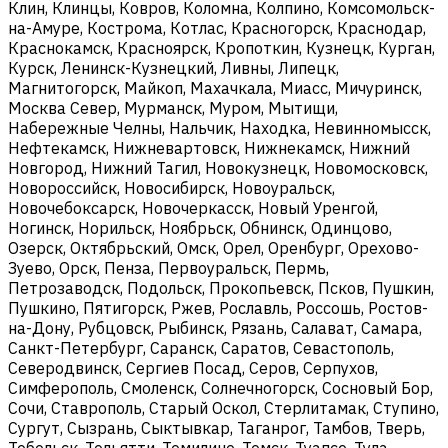
Клин, Клинцы, Ковров, Коломна, Колпино, Комсомольск-
на-Амуре, Кострома, Котлас, Красногорск, Краснодар,
Краснокамск, Красноярск, Кропоткин, Кузнецк, Курган,
Курск, Ленинск-Кузнецкий, Ливны, Липецк,
Магнитогорск, Майкоп, Махачкала, Миасс, Мичуринск,
Москва Север, Мурманск, Муром, Мытищи,
Набережные Челны, Нальчик, Находка, Невинномысск,
Нефтекамск, Нижневартовск, Нижнекамск, Нижний
Новгород, Нижний Тагил, Новокузнецк, Новомосковск,
Новороссийск, Новосибирск, Новоуральск,
Новочебоксарск, Новочеркасск, Новый Уренгой,
Ногинск, Норильск, Ноябрьск, Обнинск, Одинцово,
Озерск, Октябрьский, Омск, Орел, Оренбург, Орехово-
Зуево, Орск, Пенза, Первоуральск, Пермь,
Петрозаводск, Подольск, Прокопьевск, Псков, Пушкин,
Пушкино, Пятигорск, Ржев, Рославль, Россошь, Ростов-
на-Дону, Рубцовск, Рыбинск, Рязань, Салават, Самара,
Санкт-Петербург, Саранск, Саратов, Севастополь,
Северодвинск, Сергиев Посад, Серов, Серпухов,
Симферополь, Смоленск, Солнечногорск, Сосновый Бор,
Сочи, Ставрополь, Старый Оскол, Стерлитамак, Ступино,
Сургут, Сызрань, Сыктывкар, Таганрог, Тамбов, Тверь,
Тобольск, Тольятти, Томилино, Томск, Туапсе, Тула,