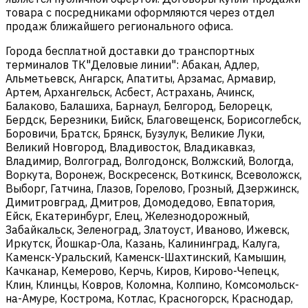
товара с посредниками оформляются через отдел
продаж ближайшего регионального офиса.
Города бесплатной доставки до транспортных
терминалов ТК"Деловые линии": Абакан, Адлер,
Альметьевск, Ангарск, Апатиты, Арзамас, Армавир,
Артем, Архангельск, Асбест, Астрахань, Ачинск,
Балаково, Балашиха, Барнаул, Белгород, Белорецк,
Бердск, Березники, Бийск, Благовещенск, Борисоглебск,
Боровичи, Братск, Брянск, Бузулук, Великие Луки,
Великий Новгород, Владивосток, Владикавказ,
Владимир, Волгоград, Волгодонск, Волжский, Вологда,
Воркута, Воронеж, Воскресенск, Воткинск, Всеволожск,
Выборг, Гатчина, Глазов, Горелово, Грозный, Дзержинск,
Димитровград, Дмитров, Домодедово, Евпатория,
Ейск, Екатеринбург, Елец, Железнодорожный,
Забайкальск, Зеленоград, Златоуст, Иваново, Ижевск,
Иркутск, Йошкар-Ола, Казань, Калининград, Калуга,
Каменск-Уральский, Каменск-Шахтинский, Камышин,
Качканар, Кемерово, Керчь, Киров, Кирово-Чепецк,
Клин, Клинцы, Ковров, Коломна, Колпино, Комсомольск-
на-Амуре, Кострома, Котлас, Красногорск, Краснодар,