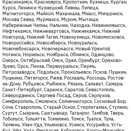
Краснокамск, Красноярск, Кропоткин, Кузнецк, Курган,
Курск, Ленинск-Кузнецкий, Ливны, Липецк,
Магнитогорск, Майкоп, Махачкала, Миасс, Мичуринск,
Москва Север, Мурманск, Муром, Мытищи,
Набережные Челны, Нальчик, Находка, Невинномысск,
Нефтекамск, Нижневартовск, Нижнекамск, Нижний
Новгород, Нижний Тагил, Новокузнецк, Новомосковск,
Новороссийск, Новосибирск, Новоуральск,
Новочебоксарск, Новочеркасск, Новый Уренгой,
Ногинск, Норильск, Ноябрьск, Обнинск, Одинцово,
Озерск, Октябрьский, Омск, Орел, Оренбург, Орехово-
Зуево, Орск, Пенза, Первоуральск, Пермь,
Петрозаводск, Подольск, Прокопьевск, Псков, Пушкин,
Пушкино, Пятигорск, Ржев, Рославль, Россошь, Ростов-
на-Дону, Рубцовск, Рыбинск, Рязань, Салават, Самара,
Санкт-Петербург, Саранск, Саратов, Севастополь,
Северодвинск, Сергиев Посад, Серов, Серпухов,
Симферополь, Смоленск, Солнечногорск, Сосновый Бор,
Сочи, Ставрополь, Старый Оскол, Стерлитамак, Ступино,
Сургут, Сызрань, Сыктывкар, Таганрог, Тамбов, Тверь,
Тобольск, Тольятти, Томилино, Томск, Туапсе, Тула,
Тюмень, Улан-Удэ, Ульяновск, Усинск, Уссурийск, Усть-
Кут, Уфа, Ухта, Феодосия, Хабаровск, Ханты-Мансийск,