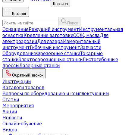
Корзина
Каталог
Поиск
Оснащение
Режущий инструмент
Инструментальная
оснастка
Крепление заготовки
СОЖ, масла
Для
электроэрозии
Для лазера
Измерительный
инструмент
Гибочный инструмент
Запчасти
Оборудование
Фрезерные станки
Токарные
станки
Электроэрозионные станки
Листогибочные
прессы
Лазерные станки
Обратный звонок
Инструкции
Каталоги товаров
Вопросы по оборудованию и комплектующим
Статьи
Мероприятия
Акции
Новости
Онлайн-обучение
Видео